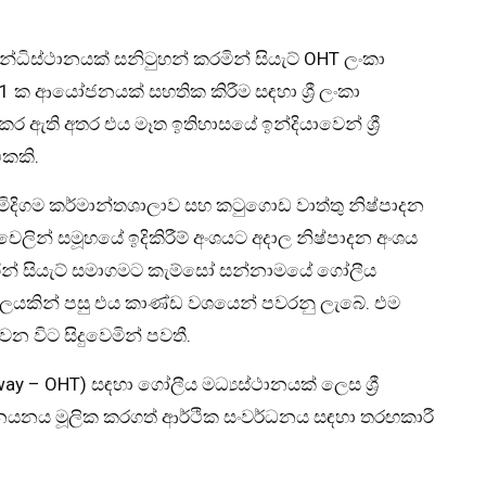
්ධිස්ථානයක් සනිටුහන් කරමින් සියැට් OHT ලංකා
1 ක ආයෝජනයක් සහතික කිරීම සඳහා ශ්‍රී ලංකා
 ඇති අතර එය මෑත ඉතිහාසයේ ඉන්දියාවෙන් ශ්‍රී
කකි.
 මිදිගම කර්මාන්තශාලාව සහ කටුගොඩ වාත්තු නිෂ්පාදන
ිචෙලින් සමූහයේ ඉදිකිරීම් අංශයට අදාල නිෂ්පාදන අංශය
ගින් සියැට් සමාගමට කැම්සෝ සන්නාමයේ ගෝලීය
කාලයකින් පසු එය කාණ්ඩ වශයෙන් පවරනු ලැබේ. එම
වන විට සිදුවෙමින් පවතී.
ay – OHT) සඳහා ගෝලීය මධ්‍යස්ථානයක් ලෙස ශ්‍රී
අපනයනය මූලික කරගත් ආර්ථික සංවර්ධනය සඳහා තරඟකාරී