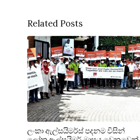
Related Posts
ලංකා ඇල්සයිමර්ස් පදනම විසින්
ලෝක ඇල්සයිමර් මාසය වෙනුවෙන්