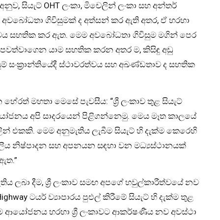
ට අනුව, සියැට් OHT ලංකා, මිචෙලින් ලංකා සහ අන්තර්
 අවබෝධතා ගිවිසුමක් ද අත්සන් කර ඇති අතර, ඒ හරහා
ාවය සහතික කර ඇත. මෙම අවබෝධතා ගිවිසුම මගින් පෙර
ඩව පවත්වාගෙන යාම සහතික කරන අතර ම, කිසිඳු අඩු
ම් සංක්‍රාන්තියේදී ස්ථාවරත්වය සහ අඛණ්ඩතාව ද සහතික
න හේරත් මහතා මෙසේ පැවසීය: “ශ්‍රී ලංකාව තුළ සියැට්
 ආයෝජනය අපි සාදරයෙන් පිළිගන්නෙමු. මෙය මෑත කාලයේ
 එකකි. මෙම අනුමැතිය ලැබීම සියැට් හි දැක්ම කෙරෙහි
ීය නිෂ්පාදන සහ අපනයන සඳහා වන මධ්‍යස්ථානයක්
 ඇත.”
ිය ලබා දීම, ශ්‍රී ලංකාව සමඟ අපගේ හවුල්කාරීත්වයේ නව
way ටයර් ව්‍යාපාරය පුළුල් කිරීමේ සියැට් හි දැක්ම තුළ
මෙම ආයෝජනය හරහා ශ්‍රී ලංකාවට ආකර්ෂණීය නව අවස්ථා