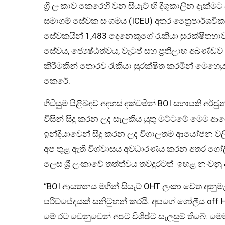
ශ්‍රී ලංකාව කෙරෙහි වන සියැට් හි දිගුකාලීන දැක්ම
සමාගම් සේවක සංගමය (ICEU) අතර ත්‍රෛපාර්ශවික
සේවකයින් 1,483 දෙනෙකුගේ රැකියා සුරක්ෂිතභ
සේවය, ජ්‍යෙෂ්ඨත්වය, වැටුප් සහ ප්‍රතිලාභ අඛණ්
කිරීමකින් තොරව රැකියා සුරක්ෂිත කරමින් මෙහෙයු
කෙරේ.
ගිවිසුම පිළිබඳව අදහස් දක්වමින් BOI සභාපති අර්ජු
විසින් සිදු කරන ලද සැලකිය යුතු මට්ටමේ මෙම
ඉන්දියාවෙන් සිදු කරන ලද විශාලතම ආයෝජන වලින්
අප තුළ ඇති විශ්වාසය අවධාරණය කරන අතර ගෝල
ලෙස ශ්‍රී ලංකාවේ තත්ත්වය තවදුරටත් ඉහළ නංවනු
“BOI ආයතනය මගින් සියැට් OHT ලංකා වෙත අනුමැත
පරිච්ඡේදයක් සනිටුහන් කරයි. අපගේ ගෝලීය off High
මේ රට වෙනුවෙන් අපට විශිෂ්ට සැලසුම් තිබේ. 