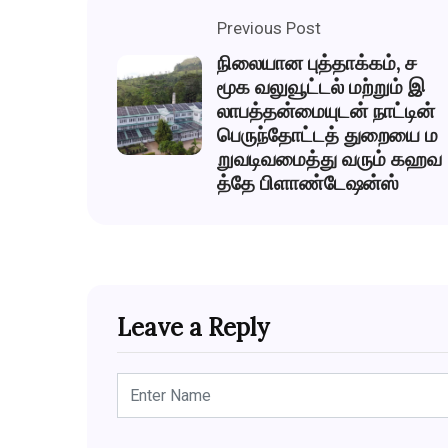
Previous Post
நிலையான புத்தாக்கம், ச
மூக வலுவூட்டல் மற்றும் இ
லாபத்தன்மையுடன் நாட்டின்
பெருந்தோட்டத் துறையை ம
றுவடிவமைத்து வரும் கஹவ
த்தே பிளாண்டேஷன்ஸ்
Leave a Reply