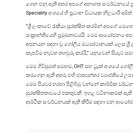
ගෙන එනු ඇති අතර අපගේ අනාගත සංවර්ධනයේ ප්‍රධ
Speciality අංශයේ හි ප්‍රධාන විධායක නිලධාරී අම
“ශ්‍රී ලංකාවේ රැකියා සුරක්ෂිත කරමින් අපගේ මෙ
සංක්‍රාන්තියෙහි ප්‍රමුඛතාවයයි. මෙම ආයෝජනය
අපනයන සඳහා වූ ගෝලීය මධ්‍යස්ථානයක් ලෙස ශ්‍රී
කැපවීම නැවත තහවුරු කරයි,” යනුවෙන් සියැට් සමාගම
මෙම ගිවිසුමත් සමඟම, OHT සහ ට්‍රැක් අංශයේ ගෝලී
කරගෙන ඇති අතර, එහි ජාත්‍යන්තර ව්‍යාප්තියේ උපා
මෙම පියවර හරහා පිළිබිඹු වන්නේ කාර්මික වර
සුරක්ෂිතතාවයේ එකතුවකි. ඉහළ වටිනාකමක් ඇ
ආර්ථික සංවර්ධනයක් ඇති කිරීම සඳහා වන ආයෝජ