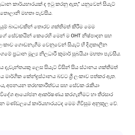
ාන කාර්යභාරයක් ද ඉටු කරනු ඇත,” යනුවෙන් සියැට්
ිත් තොලානි මහතා පැවසීය.
හෙයුම් බාධාවකින් තොරව ශක්තිමත් කිරීම මෙම
 අපගේ සේවකයින් කෙරෙහි මෙන් ම OHT නිෂ්පාදන සහ
 ලංකාව ගොඩනැගීම වෙනුවෙන් සියැට් හි දිගුකාලීන
ේ ප්‍රධාන මූල්‍ය නිලධාරී කුමාර් සුබයියා මහතා පැවසීය.
ය දැවැන්තයකු ලෙස සියැට් විසින් සිය ස්ථානය ශක්තිමත්
ය මාර්ගික කේන්ද්‍රස්ථානය බවට ශ්‍රී ලංකාව පත්කර ඇත.
්ධනය, අපනයන තරඟකාරීත්වය සහ සේවක රැකියා
ති විදේශ ආයෝජන ආකර්ෂණය කරගැනීමට හා තිරසාර
න මණ්ඩලයේ කාර්යභාරයටද මෙම ගිවිසුම අනුකූල වේ.