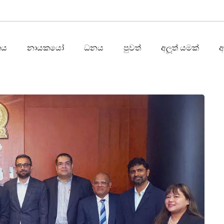
තය
නායකයෝ
ධනය
පුවත්
අලූත් යමක්