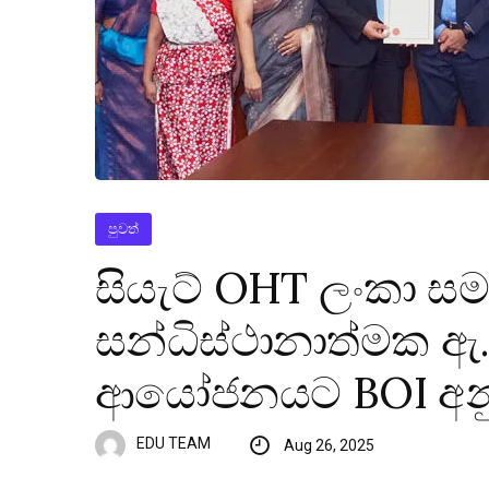
පුවත්
සියැට් OHT ලංකා ස
සන්ධිස්ථානාත්මක ඇ
ආයෝජනයට BOI අනු
EDU TEAM
Aug 26, 2025