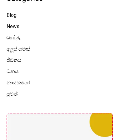
Blog
News
செய்தி
අලූත් යමක්
ජීවිතය
ධනය
නායකයෝ
පුවත්