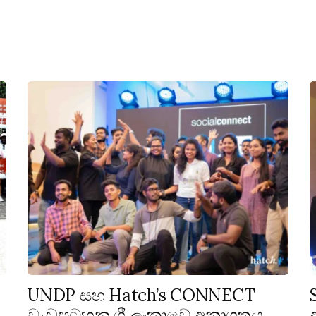
UNDP සහ Hatch’s CONNECT
වැඩසටහන ශ්‍රී ලංකාවේ අනාගතය