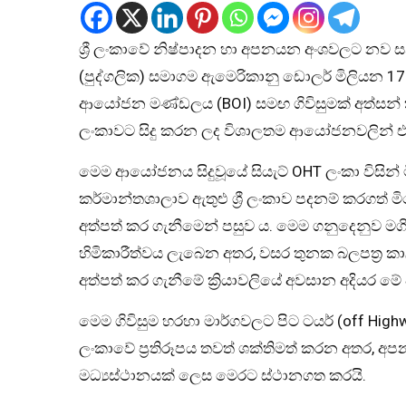
ශ්‍රී ලංකාවේ නිෂ්පාදන හා අපනයන අංශවලට නව සන
(පුද්ගලික) සමාගම ඇමෙරිකානු ඩොලර් මිලියන 17
ආයෝජන මණ්ඩලය (BOI) සමඟ ගිවිසුමක් අත්සන් කර
ලංකාවට සිදු කරන ලද විශාලතම ආයෝජනවලින් එ
මෙම ආයෝජනය සිදුවූයේ සියැට් OHT ලංකා විසින්
කර්මාන්තශාලාව ඇතුළු ශ්‍රී ලංකාව පදනම් කරගත් ම
අත්පත් කර ගැනීමෙන් පසුව ය. මෙම ගනුදෙනුව ම
හිමිකාරීත්වය ලැබෙන අතර, වසර තුනක බලපත්‍ර 
අත්පත් කර ගැනීමේ ක්‍රියාවලියේ අවසාන අදියර මේ 
මෙම ගිවිසුම හරහා මාර්ගවලට පිට ටයර් (off Highw
ලංකාවේ ප්‍රතිරූපය තවත් ශක්තිමත් කරන අතර, 
මධ්‍යස්ථානයක් ලෙස මෙරට ස්ථානගත කරයි.