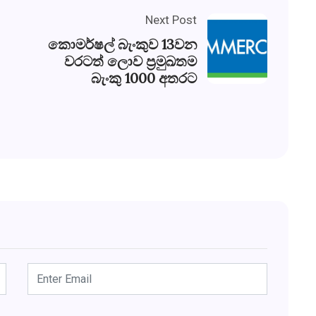
Next Post
කොමර්ෂල් බැංකුව 13වන
වරටත් ලොව ප්‍රමුඛතම
බැංකු 1000 අතරට