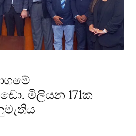
මාගමේ
.ඩො. මිලියන 171ක
මැතිය