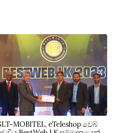
SLT-MOBITEL, eTeleshop වෙබ්
අඩවිය BestWeb.LK සම්මානයෙන්