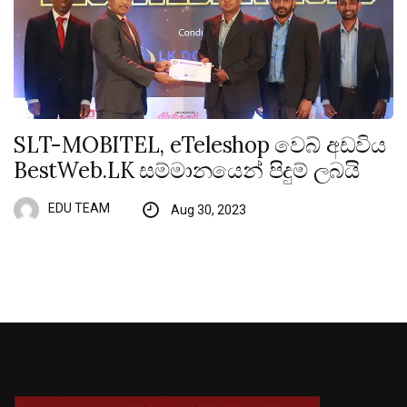
SLT-MOBITEL, eTeleshop වෙබ් අඩවිය
BestWeb.LK සම්මානයෙන් පිදුම් ලබයි
EDU TEAM
Aug 30, 2023