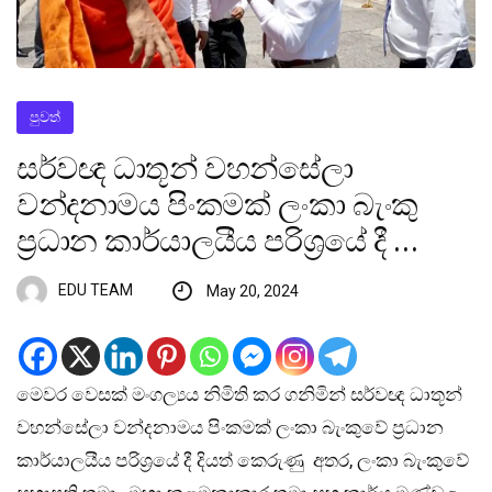
පුවත්
සර්වඥ ධාතූන් වහන්සේලා
වන්දනාමය පිංකමක් ලංකා බැංකු
ප්‍රධාන කාර්යාලයීය පරිශ්‍රයේ දී …
EDU TEAM
May 20, 2024
මෙවර වෙසක් මංගල්‍යය නිමිති කර ගනිමින් සර්වඥ ධාතූන්
වහන්සේලා වන්දනාමය පිංකමක් ලංකා බැංකුවේ ප්‍රධාන
කාර්යාලයීය පරිශ්‍රයේ දී දියත් කෙරුණු අතර, ලංකා බැංකුවේ