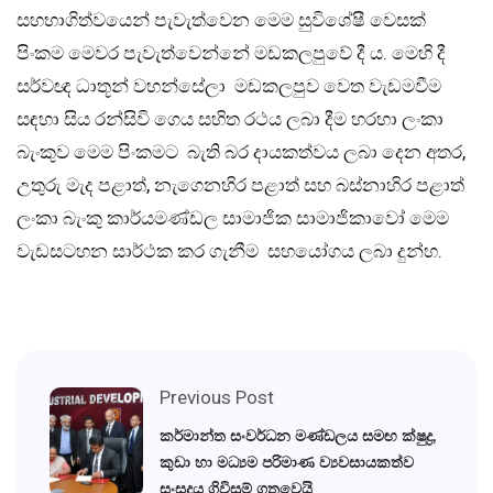
සහභාගිත්වයෙන් පැවැත්වෙන මෙම සුවිශේෂී වෙසක්
පිංකම මෙවර පැවැත්වෙන්නේ මඩකලපුවේ දී ය. මෙහි දී
සර්වඥ ධාතූන් වහන්සේලා මඩකලපුව වෙත වැඩමවීම
සඳහා සිය රන්සිවි ගෙය සහිත රථය ලබා දීම හරහා ලංකා
බැංකුව මෙම පිංකමට බැති බර දායකත්වය ලබා දෙන අතර,
උතුරු මැද පළාත්, නැගෙනහිර පළාත් සහ බස්නාහිර පළාත්
ලංකා බැංකු කාර්යමණ්ඩල සාමාජික සාමාජිකාවෝ මෙම
වැඩසටහන සාර්ථක කර ගැනීම සහයෝගය ලබා දුන්හ.
Previous Post
කර්මාන්ත සංවර්ධන මණ්ඩලය සමඟ ක්ෂුද්‍ර,
කුඩා හා මධ්‍යම පරිමාණ ව්‍යවසායකත්ව
සංසදය ගිවිසුම් ගතවෙයි