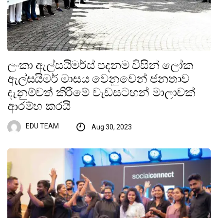
ලංකා ඇල්සයිමර්ස් පදනම විසින් ලෝක
ඇල්සයිමර් මාසය වෙනුවෙන් ජනතාව
දැනුම්වත් කිරීමේ වැඩසටහන් මාලාවක්
ආරම්භ කරයි
EDU TEAM
Aug 30, 2023