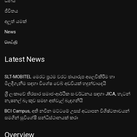
ධනය
ජීවිතය
අලූත් යමක්
News
செய்தி
Latest News
SLT-MOBITEL මෙරට ප්‍රථම වරට ඡායාරූප අලෙවිකිරීම හා
මිලදීගැනීම සඳහා විශේෂ වෙබ් අඩවියක් හදුන්වාදෙයි
ශ‍්‍රී ලංකාවේ තිරසාර සමාජ-ආර්ථික සංවර්ධනය සඳහා JICA, හැටන්
නැෂනල් බැංකුව සමඟ අත්වැල් බැඳගනියි
BCI Campus, අති නවීන මට්ටමේ උසස් අධ්‍යාපන විශිෂ්ටතාවයන්
සමගින් සුවිශේෂී සන්ධිස්ථානයක් කරා
Overview