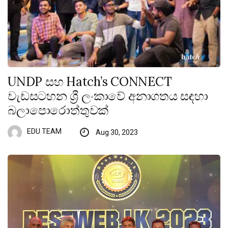
UNDP සහ Hatch’s CONNECT
වැඩසටහන ශ්‍රී ලංකාවේ අනාගතය සඳහා
බලාපොරොත්තුවක්
EDU TEAM
Aug 30, 2023