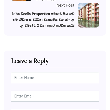
Next Post
John Keells Properties සමාගම සිය නව
තම නිවාස සංවර්ධන ව්‍යාපෘතිය වන ජා- ඇ
ළ ‘විමන්’හි 2 වන අදියර ආරම්භ කරයි
Leave a Reply