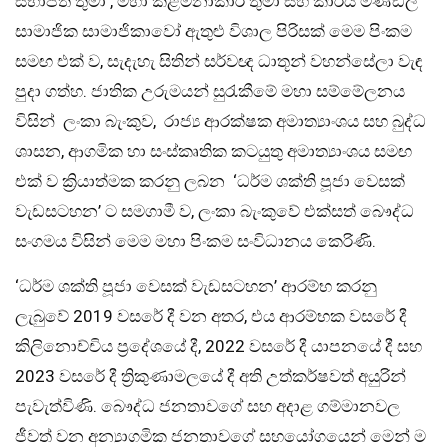
සභාපති තුමා , මහා කළමනාකාර තුමා සහ කාර්ය මණ්ඩල
සාමාජික සාමාජිකාවෝ ඇතුළු විශාල පිරිසක් මෙම පිංකම
සමඟ එක් ව, සැදැහැ සිතින් සර්වඥ ධාතූන් වහන්සේලා වැඳ
පුදා ගත්හ. ජාතික උරුමයන් සුරැකීමේ මහා සම්මේලනය
විසින් ලංකා බැංකුව, රාජ්‍ය ආරක්ෂක අමාත්‍යාංශය සහ බුද්ධ
ශාසන, ආගමික හා සංස්කෘතික කටයුතු අමාත්‍යාංශය සමඟ
එක් ව ක්‍රියාත්මක කරනු ලබන ‘ධර්ම ශක්ති පූජා වෙසක්
වැඩසටහන’ ට සමගාමී ව, ලංකා බැංකුවේ එක්සත් බෞද්ධ
සංගමය විසින් මෙම මහා පිංකම සංවිධානය කෙරිණි.
‘ධර්ම ශක්ති පූජා වෙසක් වැඩසටහන’ ආරම්භ කරනු
ලැබුවේ 2019 වසරේ දී වන අතර, එය ආරම්භක වසරේ දී
කිලිනොච්චිය ප්‍රදේශයේ දී, 2022 වසරේ දී යාපනයේ දී සහ
2023 වසරේ දී ත්‍රිකුණාමලයේ දී අති උත්කර්ෂවත් අයුරින්
පැවැත්විණි. බෞද්ධ ජනතාවගේ සහ අදාළ ගම්මානවල
ජීවත් වන අන්‍යාගමික ජනතාවගේ සහයෝගයෙන් මෙන් ම