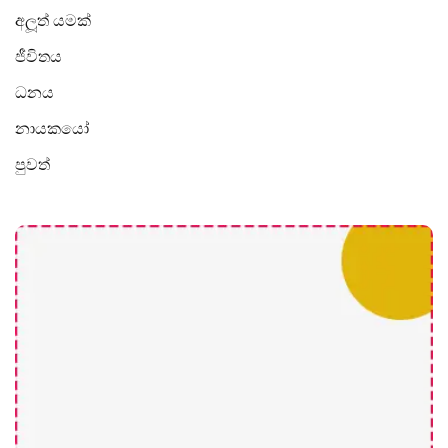
අලූත් යමක්
ජීවිතය
ධනය
නායකයෝ
පුවත්