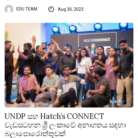
EDU TEAM
Aug 30, 2023
UNDP සහ Hatch’s CONNECT
වැඩසටහන ශ්‍රී ලංකාවේ අනාගතය සඳහා
බලාපොරොත්තුවක්