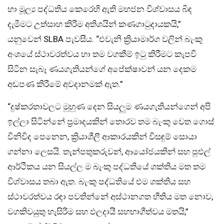
හා මූල්‍ය පද්ධතිය කෙරෙහි ඇති මහජන විශ්වාසය බිඳ
දැමීමට උත්සාහ කිරීම අතිශයින් කණගාටුදායකයි,”
යනුවෙන් SLBA පැවසීය. “එවැනි ක්‍රියාමාර්ග වලින් බැංකු
අංශයේ ස්ථාවරත්වය හා තම වගකීම් ඉටු කිරීමට කැපවී
සිටින සැබෑ ණයගැතියන්ගේ අපේක්ෂාවන් යන දෙකම
අඩපණ කිරීමේ අවදානමක් ඇත.”
“දුෂ්කරතාවලට මුහුණ දෙන සියලුම ණයගැතියන්ගෙන් අපි
ඉල්ලා සිටින්නේ ප්‍රමාදයකින් තොරව තම බැංකු වෙත ගොස්
විනිවිද පෙනෙන, ක්‍රියාශීලී ආකාරයකින් විසඳුම් සොයා
ගන්නා ලෙසයි. තැන්පතුකරුවන්, ආයෝජයකින් සහ පුළුල්
ආර්ථිකය යන සියල්ල ම බැංකු පද්ධතියේ ශක්තිය මත තම
විශ්වාසය තබා ඇත. බැංකු පද්ධතියේ එම ශක්තිය සහ
ස්ථාවරත්වය රඳා පවතින්නේ අස්ථානගත භීතිය මත නොව,
වගකිවයුතු හැසිරීම සහ ඵලදායී සහභාගීත්වය මතයි,”