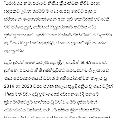
“යථාර්ථය නම්, පරාටේ නීතිය ක්‍රියාත්මක කිරීම සඳහා
සුදුසුකම් ලබන තරමට ම ණය ආපසු ගෙවීම පැහැර
හරින්නේ ණයගැතියන්ගෙන් ඉතා සුළු කොටසක් පමණකි.
එම පිරිසෙනුත්, අතිමහත් බහුතරයකට තවමත් ණය
ප්‍රතිව්‍යුහගත කර ගැනීමට සහ වත්කම් විකිණීමෙන් වළක්වා
ගැනීමට ඔවුන්ගේ බැංකුවලින් සහය ලැබේ,”යැයි සංගමය
පැවසුවේය.
වැඩි දුරටත් මෙම කරුණ පැහැදිලි කරමින් SLBA පෙන්වා
දුන්නේ, පරාටේ නීති අත්හිටුවීමට පෙර, එනම් ශ්‍රී ලංකාවේ
ණය සේවාකරණයේ වඩාත් ම අභියෝගාත්මක කාලය වූ
2019 හා 2023 වසර පහක කාලය තුළදී අක්‍රිය වූ ණය වලින්
1%ක ටත් වඩා අඩු ප්‍රමාණයක් අවසානයේ දී පරාටේ
ක්‍රියාමාර්ගවලට භාජනය වූ බවයි. මෙම දත්ත මගින්
අවධාරණය වන්නේ, පරාටේ නීතිය ක්‍රියාත්මක කිරීම
සිදුකෙරෙන්නේ, අනෙකුත් සියලු ම විසඳුම් හා උත්සාහයන්