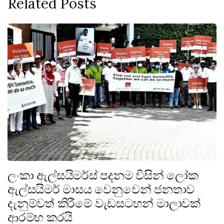
Related Posts
ලංකා ඇල්සයිමර්ස් පදනම විසින් ලෝක
ඇල්සයිමර් මාසය වෙනුවෙන් ජනතාව
දැනුම්වත් කිරීමේ වැඩසටහන් මාලාවක්
ආරම්භ කරයි