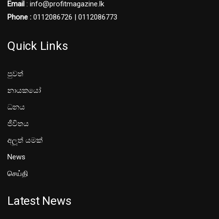
Email
: info@profitmagazine.lk
Phone :
0112086726 | 0112086773
Quick Links
පුවත්
නායකයෝ
ධනය
ජීවිතය
අලූත් යමක්
News
செய்தி
Latest News