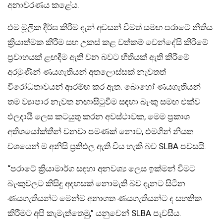
අනාවරණය කළේය.
එම මූලික දීර්ඝ කිරීම දැන් අවසන් වීමත් සමඟ පරාටේ නීතිය
ක්‍රියාත්මක කිරීම සහ උකස් කළ වත්කම් වෙන්දේසි කිරීමේ
ප්‍රවාහයක් ළඟදීම ඇති වන බවට භීතියක් ඇති කිරීමේ
අරමුණින් ණයගැතියන් අතලොස්සක් නැවතත්
විරෝධතාවයන් ආරම්භ කර ඇත. බොහෝ ණයගැතියන්
තම ව්‍යාපාර නැවත නඟාසිටුවීම සඳහා බැංකු සමඟ එක්ව
ඵලදායී ලෙස කටයුතු කරන අවස්ථාවක, මෙම ප්‍රකාශ
අතිශයෝක්තීන් වනවා පමණක් නොව, එමගින් නියත
වශයෙන් ම අනිසි ප්‍රතිඵල ඇති විය හැකි බව SLBA පවසයි.
“පරාටේ ක්‍රියාමාර්ග සඳහා අනවශ්‍ය ලෙස ඉක්මන් වීමට
බැංකුවලට කිසිදු අදහසක් නොමැති බව දැනට සිටින
ණයගැතියන්ට මෙන්ම අනාගත ණයගැතියන්ට ද සහතික
කිරීමට අපි කැමැත්තෙමු,” යනුවෙන් SLBA පැවසීය.