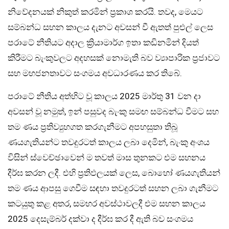
නිවේදනයක් නිකුත් කරමින් ප්‍රකාශ කරයි. තවද, මෙයට
සම්බන්ධ සහන කාලය දැනට අවසන් වී ඇතත් පුළුල් ලෙස
පරාටේ නීතියට අදාල ක්‍රියාමාර්ග ඉතා කඩිනමින් දියත්
කිරීමට බැංකුවලට අදහසක් නොමැති බව ව්‍යාපාරික ප්‍රජාවට
සහ මහජනතාවට සංගමය අවධාරණය කර තිබේ.
පරාටේ නීතිය අත්හිට වූ කාලය 2025 මාර්තු 31 වන දා
අවසන් වූ නමුත්, ඉන් පසුවද බැංකු සමඟ සම්බන්ධ වීමට සහ
තම ණය ප්‍රතිව්‍යුහගත කරගැනීමට අපහසුතා තිබූ
ණයගැතියන්ට තවදුරටත් කාලය ලබා දෙමින්, බැංකු අංශය
විසින් ස්වෙච්ඡාවෙන් ම තවත් මාස තුනකට එම සහනය
දීර්ඝ කරන ලදී. එහි ප්‍රතිඵලයක් ලෙස, බොහෝ ණයගැතියන්
තම ණය ආපසු ගෙවීම සඳහා තවදුරටත් සහන ලබා ගැනීමට
කටයුතු කළ අතර, සමහර අවස්ථාවලදී එම සහන කාලය
2025 දෙසැම්බර් දක්වා ද දීර්ඝ කර දී ඇති බව සංගමය