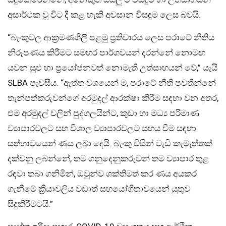
අසාර්ථක වූ විට දී කළ හැකි අවසාන විසඳුම ලෙස බවයි.
“බැංකුවල ආක්‍රමණශීලී පළමු ප්‍රතිචාරය ලෙස පරාටේ නීතිය
නිරූපණය කිරීමට සමහර පාර්ශවයන් දරන්නේ නොමඟ
යවන සුළු හා ප්‍රයෝජනවත් නොමැති උත්සාහයන් වේ,” යැයි
SLBA පැවසීය. “ඇත්ත වශයෙන් ම, පරාටේ නීති පවතින්නේ
තැන්පත්කරුවන්ගේ අරමුදල් ආරක්ෂා කිරීම සඳහා වන අතර,
එම අරමුදල් වලින් පුද්ගලයින්ට, කුඩා හා මධ්‍ය පරිමාණ
ව්‍යාපාරවලට සහ විශාල ව්‍යාපාරවලට සහය වීම සඳහා
සත්භාවයෙන් ණය ලබා දෙයි. බැංකු විසින් වැඩි කැමැත්තක්
දක්වනු ලබන්නේ, තම ගනුදෙනුකරුවන් තම ව්‍යාපාර තුළ
රඳවා තබා ගනිමින්, ඔවුන්ව ශක්තිමත් කර ණය අයකර
ගැනීමේ ක්‍රියාවලිය වඩාත් සහයෝගීතාවයෙන් යුතුව
සිදුකිරීමටයි.”