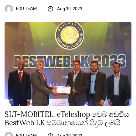
EDU TEAM
Aug 30, 2023
SLT-MOBITEL, eTeleshop වෙබ් අඩවිය
BestWeb.LK සම්මානයෙන් පිදුම් ලබයි
EDU TEAM
Aug 30, 2023