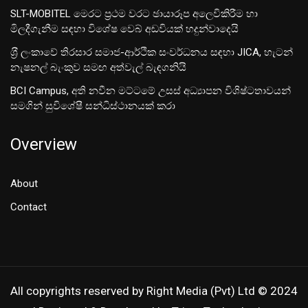
SLT-MOBITEL මෙරට ප්‍රථම වරට ඡායාරූප අලෙවිකිරීම හා
මිලදීගැනීම සඳහා විශේෂ වෙබ් අඩවියක් හදුන්වාදෙයි
ශ‍්‍රී ලංකාවේ තිරසාර සමාජ-ආර්ථික සංවර්ධනය සඳහා JICA, හැටන්
නැෂනල් බැංකුව සමඟ අත්වැල් බැඳගනියි
BCI Campus, අති නවීන මට්ටමේ උසස් අධ්‍යාපන විශිෂ්ටතාවයන්
සමගින් සුවිශේෂී සන්ධිස්ථානයක් කරා
Overview
About
Contact
All copyrights reserved by Right Media (Pvt) Ltd © 2024