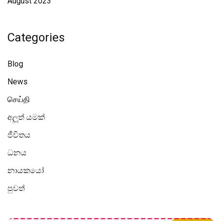
August 2023
Categories
Blog
News
செய்தி
අලූත් යමක්
ජීවිතය
ධනය
නායකයෝ
පුවත්