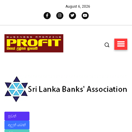
August 6, 2026
පුවත්
අලූත් යමක්