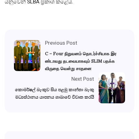
යනුවෙන් SLBA ප්‍රකාශ කළේය.
Previous Post
C – Four நிறுவனம் தொடர்ச்சியாக இர
ண்டாவது தடவையாகவும் SLIM பதக்க
விருதை வென்று சாதனை
Next Post
කොමර්ෂල් බැංකුව සිය පළමු කාන්තා බැංකු
මධ්‍යස්ථානය යාපනය ශාඛාවේ විවෘත කරයි