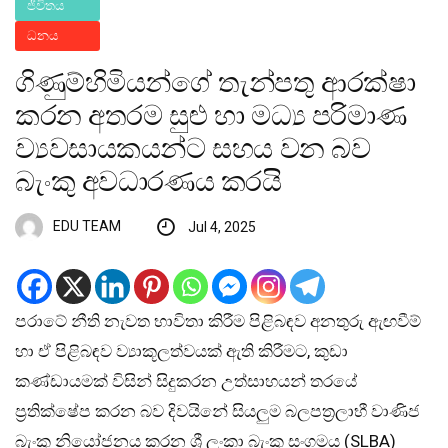
ජීවිතය
ධනය
ගිණුම්හිමියන්ගේ තැන්පතු ආරක්ෂා
කරන අතරම සුළු හා මධ්‍ය පරිමාණ
ව්‍යවසායකයන්ට සහය වන බව
බැංකු අවධාරණය කරයි
EDU TEAM
Jul 4, 2025
පරාටේ නීති නැවත භාවිතා කිරීම පිළිබඳව අනතුරු ඇඟවීම්
හා ඒ පිළිබඳව ව්‍යාකූලත්වයක් ඇති කිරීමට, කුඩා
කණ්ඩායමක් විසින් සිදුකරන උත්සාහයන් තරයේ
ප්‍රතික්ෂේප කරන බව දිවයිනේ සියලුම බලපත්‍රලාභී වාණිජ
බැංකු නියෝජනය කරන ශ්‍රී ලංකා බැංකු සංගමය (SLBA)