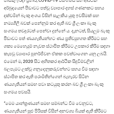
පාස්කු ඉරිදා ප්‍රහාර, COVID-19 වසංගතය සහ ආර්ථික
අර්බුදයෙන් පීඩාවට පත්වූ ව්‍යාපාර දහස් ගණනකට සහය
දක්වමින් බැංකු අංශය විසින් සැලකිය යුතු ඉවසීමක් සහ
නම්‍යශීලී බවක් පෙන්නුම් කර ඇති බව ශ්‍රී ලංකා බැංකු
සංගමය තවදුරටත් පෙන්වා දුන්නේ ය. දැනටත්, සියලුම බැංකු
පීඩාවට පත් ණයගැතියන්හට ණය ප්‍රතිව්‍යුහගත කිරීමට සහ
ශක්‍ය මෙහෙයුම් නැවත ස්ථාපිත කිරීමට උපකාර කිරීම සඳහා
කැපවූ ව්‍යාපාර පුනර්ජීවන ඒකක පවත්වාගෙන යනු ලබයි.
එමෙන් ම, 2020 සිට අහිතකර ආර්ථික සිදුවීම්වලින්
බලපෑමට ලක්වූ ගනුදෙනුකරුවන්හට සහය වීම සඳහා
ස්ථාපිත කර ඇති පරාමිතීන්ගෙන් බැහැරව සිටින
ණයගැතියන් සමඟ පවා කටයුතු කරන බව ශ්‍රී ලංකා බැංකු
සංගමය පවසයි.
“මෙම යාන්ත්‍රණයන් සමඟ සම්බන්ධ වීම වෙනුවට,
ණයගැතියන් සුළු පිරිසක් විසින් අනවශ්‍ය බියක් ඇති කිරීමට