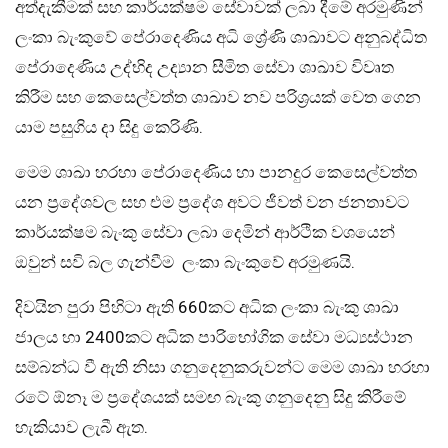
අත්දැකීමක් සහ කාර්යක්ෂම සේවාවක් ලබා දීමේ අරමුණින්
ලංකා බැංකුවේ පේරාදෙණිය අධි ශ්‍රේණි ශාඛාවට අනුබද්ධිත
පේරාදෙණිය උද්භිද උද්‍යාන සීමිත සේවා ශාඛාව විවෘත
කිරීම සහ කෙසෙල්වත්ත ශාඛාව නව පරිශ්‍රයක් වෙත ගෙන
යාම පසුගිය දා සිදු කෙරිණි.
මෙම ශාඛා හරහා පේරාදෙණිය හා පානදුර කෙසෙල්වත්ත
යන ප්‍රදේශවල සහ එම ප්‍රදේශ අවට ජීවත් වන ජනතාවට
කාර්යක්ෂම බැංකු සේවා ලබා දෙමින් ආර්ථික වශයෙන්
ඔවුන් සවි බල ගැන්වීම ලංකා බැංකුවේ අරමුණයි.
දිවයින පුරා පිහිටා ඇති 660කට අධික ලංකා බැංකු ශාඛා
ජාලය හා 2400කට අධික පාරිභෝගික සේවා මධ්‍යස්ථාන
සම්බන්ධ වී ඇති නිසා ගනුදෙනුකරුවන්ට මෙම ශාඛා හරහා
රටේ ඕනෑ ම ප්‍රදේශයක් සමඟ බැංකු ගනුදෙනු සිදු කිරීමේ
හැකියාව ලැබී ඇත.