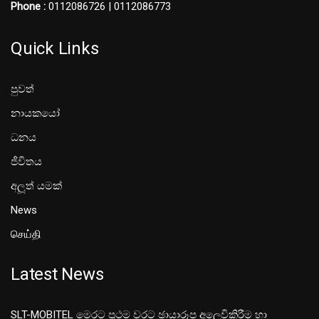
Phone :
0112086726 | 0112086773
Quick Links
පුවත්
නායකයෝ
ධනය
ජීවිතය
අලූත් යමක්
News
செய்தி
Latest News
SLT-MOBITEL මෙරට ප්‍රථම වරට ඡායාරූප අලෙවිකිරීම හා