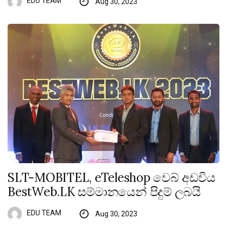
EDU TEAM
Aug 30, 2023
SLT-MOBITEL, eTeleshop වෙබ් අඩවිය
BestWeb.LK සම්මානයෙන් පිදුම් ලබයි
EDU TEAM
Aug 30, 2023