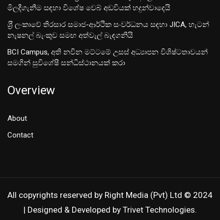
මිලදීගැනීම සඳහා විශේෂ වෙබ් අඩවියක් හදුන්වාදෙයි
ශ‍්‍රී ලංකාවේ තිරසාර සමාජ-ආර්ථික සංවර්ධනය සඳහා JICA, හැටන්
නැෂනල් බැංකුව සමඟ අත්වැල් බැඳගනියි
BCI Campus, අති නවීන මට්ටමේ උසස් අධ්‍යාපන විශිෂ්ටතාවයන්
සමගින් සුවිශේෂී සන්ධිස්ථානයක් කරා
Overview
About
Contact
All copyrights reserved by Right Media (Pvt) Ltd © 2024
| Designed & Developed by Trivet Technologies.