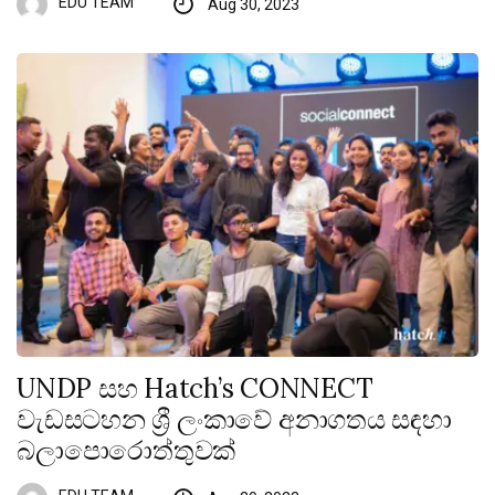
EDU TEAM
Aug 30, 2023
UNDP සහ Hatch’s CONNECT
වැඩසටහන ශ්‍රී ලංකාවේ අනාගතය සඳහා
බලාපොරොත්තුවක්