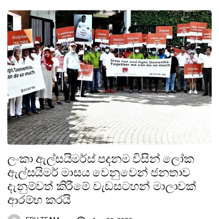
ලංකා ඇල්සයිමර්ස් පදනම විසින් ලෝක
ඇල්සයිමර් මාසය වෙනුවෙන් ජනතාව
දැනුම්වත් කිරීමේ වැඩසටහන් මාලාවක්
ආරම්භ කරයි