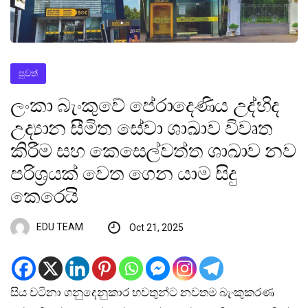
පුවත්
ලංකා බැංකුවේ පේරාදෙණිය උද්භිද
උද්‍යාන සීමිත සේවා ශාඛාව විවෘත
කිරීම සහ කෙසෙල්වත්ත ශාඛාව නව
පරිශ්‍රයක් වෙත ගෙන යාම සිදු
කෙරෙයි
EDU TEAM
Oct 21, 2025
සිය වටිනා ගනුදෙනුකාර භවතුන්ට නවතම බැංකුකරණ