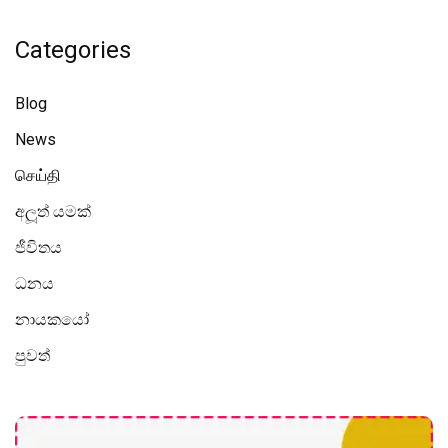
Categories
Blog
News
செய்தி
අලූත් යමක්
ජීවිතය
ධනය
නායකයෝ
පුවත්