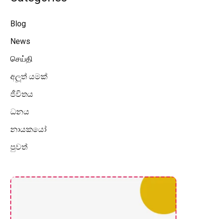
Blog
News
செய்தி
අලූත් යමක්
ජීවිතය
ධනය
නායකයෝ
පුවත්