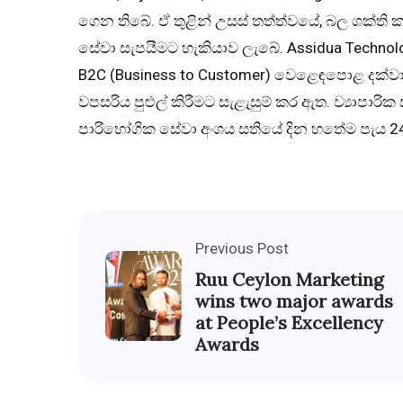
ගෙන තිබේ. ඒ තුළින් උසස් තත්ත්වයේ, බල ශක්ති ක
සේවා සැපයීමට හැකියාව ලැබේ. Assidua Technol
B2C (Business to Customer) වෙළෙඳපොළ දක්වා ම
වපසරිය පුළුල් කිරීමට සැළැසුම් කර ඇත. ව්‍යාපා
පාරිභෝගික සේවා අංශය සතියේ දින හතේම පැය 24 පු
Previous Post
Ruu Ceylon Marketing
wins two major awards
at People’s Excellency
Awards