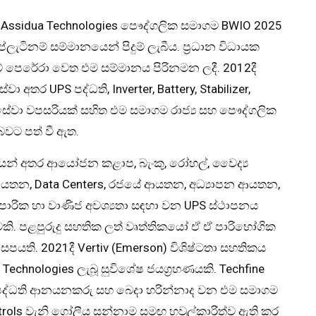
 වන Assidua Technologies පෞද්ගලික සමාගම BWIO 2025
ැටිනම් සම්මානයෙන් පිදුම් ලැබීය. ප්‍රධාන විධායක
ිකුම් පෙරේරා වෙත එම සම්මානය පිරිනමන ලදී. 2012දී
ා අතර UPS පද්ධති, Inverter, Battery, Stabilizer,
් සේවා වපසරියක් සහිත එම සමාගම රාජ්‍ය සහ පෞද්ගලික
බවට පත් වී ඇත.
යන් අතර ආයෝජන කළාප, බැංකු, රෝහල්, වෛද්‍ය
යතන, Data Centers, රජයේ ආයතන, අධ්‍යාපන ආයතන,
්‍යාපාරික හා වාණිජ අවශ්‍යතා සඳහා වන UPS ස්ථාපනය
කි. පළපුරුදු සහතික ලත් වෘත්තිකයෝ ඒ ඒ පාරිභෝගික
යති. 2021දී Vertiv (Emerson) විශිෂ්ටතා සහතිකය
echnologies ලැබූ සුවිශේෂ ජයග්‍රහණයකි. Techfine
S පද්ධති ආනයනකරු සහ බෙදා හරින්නාද වන එම සමාගම
Controls වැනි ගෝලීය සන්නාම සමඟ හවුල්කාරිත්ව ඇති කර