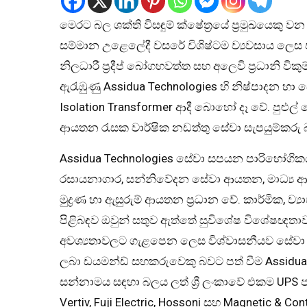
මෙරට බල ශක්ති විසඳුම් ක්ෂේත්‍රයේ ප්‍රමුඛයෙකු
සම්මාන උළෙලේදී වසරේ විශිෂ්ටම ව්‍යවසාය ලෙස ප්ල
නිලධාරී ප්‍රදීප් බෝගහවත්ත සහ අලෙවි ප්‍රධානි ව
ඇරැඹුණු Assidua Technologies හි නිෂ්පාදන හා සේව
Isolation Transformer ආදී බොහෝ දෑ වේ. පුළුල
ආයතන රැසක වාර්ෂික නඩත්තු සේවා සැපයුම්කරු 
Assidua Technologies සේවා සපයන පාරිභෝගික
රසායනාගාර, සන්නිවේදන සේවා ආයතන, මාධ්‍ය ආ
මුද්‍රණ හා ඇසුරුම් ආයතන ප්‍රධාන වේ. කාර්මික, ව
පිළිබඳව ඔවුන් සතුව ඇත්තේ සුවිශේෂ විශේෂඥතාව
අවශ්‍යතාවලට ගැළපෙන ලෙස විශ්වාසනීයව සේවා සප
ලබා ඩයමන්ඩ් සහකරුවෙකු බවට පත් වීම Assidua T
සන්නාමය සඳහා බලය ලත් ශ්‍රී ලංකාවේ එකම UP
Vertiv, Fuji Electric, Hossoni සහ Magnetic & 