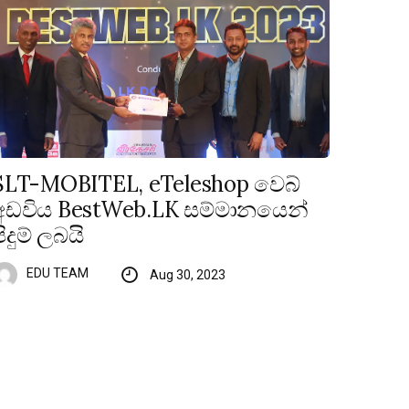
SLT-MOBITEL, eTeleshop වෙබ්
අඩවිය BestWeb.LK සම්මානයෙන්
පිදුම් ලබයි
EDU TEAM
Aug 30, 2023