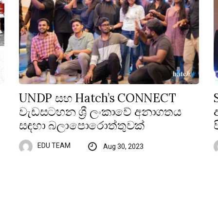
UNDP සහ Hatch’s CONNECT
වැඩසටහන ශ්‍රී ලංකාවේ අනාගතය
සඳහා බලාපොරොත්තුවක්
EDU TEAM
Aug 30, 2023