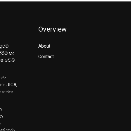
Overview
‍රථම
About
ිරීම හා
Contact
ේෂ වෙබ්
මාජ-
හා JICA,
ුව සමඟ
න
පන
්
යක් කරා