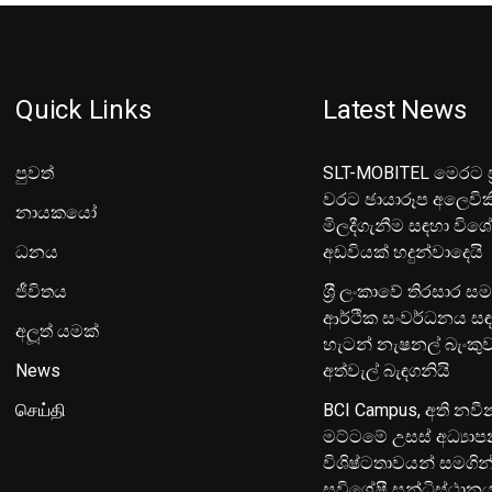
Quick Links
Latest News
පුවත්
SLT-MOBITEL මෙරට ප්
වරට ඡායාරූප අලෙවික
නායකයෝ
මිලදීගැනීම සඳහා විශ
ධනය
අඩවියක් හදුන්වාදෙයි
ජීවිතය
ශ‍්‍රී ලංකාවේ තිරසාර ස
ආර්ථික සංවර්ධනය සඳ
අලූත් යමක්
හැටන් නැෂනල් බැංක
News
අත්වැල් බැඳගනියි
செய்தி
BCI Campus, අති නවී
මට්ටමේ උසස් අධ්‍යා
විශිෂ්ටතාවයන් සමගින
සුවිශේෂී සන්ධිස්ථාන