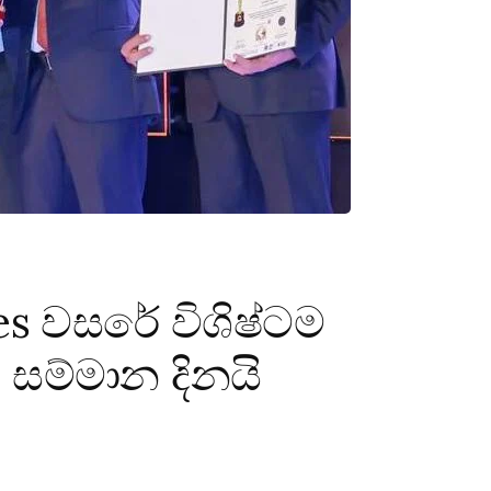
es වසරේ විශිෂ්ටම
සම්මාන දිනයි