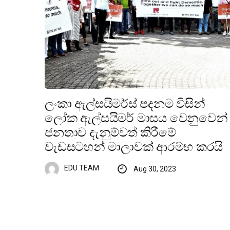
ලංකා ඇල්සයිමර්ස් පදනම විසින්
ලෝක ඇල්සයිමර් මාසය වෙනුවෙන්
ජනතාව දැනුම්වත් කිරීමේ
වැඩසටහන් මාලාවක් ආරම්භ කරයි
EDU TEAM
Aug 30, 2023