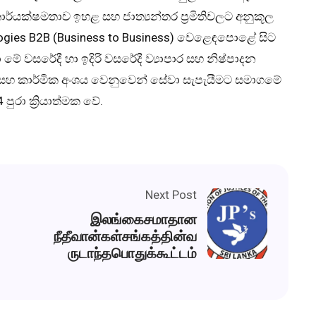
ාර්යක්ෂමතාව ඉහළ සහ ජාත්‍යන්තර ප්‍රමිතිවලට අනුකූල
ogies B2B (Business to Business) වෙළෙඳපොළේ සිට
ේ වසරේදී හා ඉදිරි වසරේදී ව්‍යාපාර සහ නිෂ්පාදන
රික සහ කාර්මික අංශය වෙනුවෙන් සේවා සැපැයීමට සමාගමේ
රා ක්‍රියාත්මක වේ.
Next Post
இலங்கைசமாதான
நீதீவான்கள்சங்கத்தின்வ
ருடாந்தபொதுக்கூட்டம்