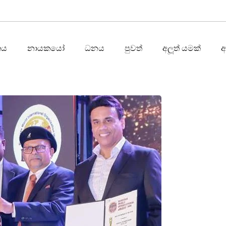
තය
නායකයෝ
ධනය
පුවත්
අලූත් යමක්