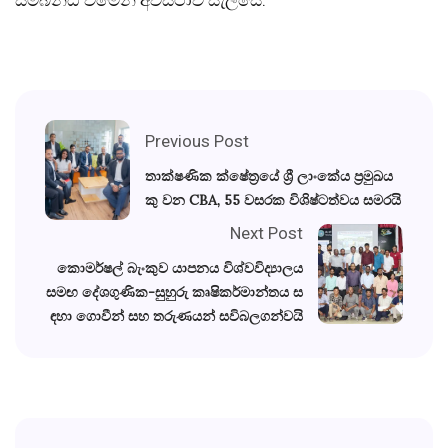
Previous Post
තාක්ෂණික ක්ෂේත්‍රයේ ශ්‍රී ලාංකේය ප්‍රමුඛය
කු වන CBA, 55 වසරක විශිෂ්ටත්වය සමරයි
Next Post
කොමර්ෂල් බැංකුව යාපනය විශ්වවිද්‍යාලය
සමඟ දේශගුණික-සුහුරු කෘෂිකර්මාන්තය ස
ඳහා ගොවීන් සහ තරුණයන් සවිබලගන්වයි