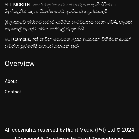
SLT-MOBITEL මෙරට ප්‍රථම වරට ඡායාරූප අලෙවිකිරීම හා
මිලදීගැනීම සඳහා විශේෂ වෙබ් අඩවියක් හදුන්වාදෙයි
ශ‍්‍රී ලංකාවේ තිරසාර සමාජ-ආර්ථික සංවර්ධනය සඳහා JICA, හැටන්
නැෂනල් බැංකුව සමඟ අත්වැල් බැඳගනියි
BCI Campus, අති නවීන මට්ටමේ උසස් අධ්‍යාපන විශිෂ්ටතාවයන්
සමගින් සුවිශේෂී සන්ධිස්ථානයක් කරා
Overview
About
Contact
All copyrights reserved by Right Media (Pvt) Ltd © 2024
| Designed & Developed by Trivet Technologies.