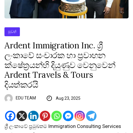
පුවත්
Ardent Immigration Inc. ශ්‍රී
ලංකාවේ සංචාරක හා ප්‍රවාහන
ක්ෂේත්‍රයන්හි දියුණුව වෙනුවෙන්
Ardent Travels & Tours
දියත්කරයි
EDU TEAM
Aug 23, 2025
ශ්‍රී ලංකාවේ ප්‍රමුඛතම Immigration Consulting Services