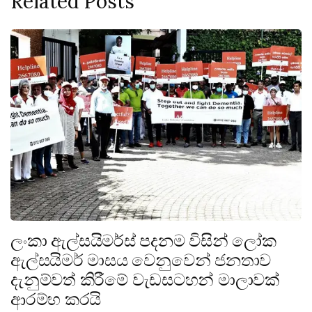
Related Posts
ලංකා ඇල්සයිමර්ස් පදනම විසින් ලෝක
ඇල්සයිමර් මාසය වෙනුවෙන් ජනතාව
දැනුම්වත් කිරීමේ වැඩසටහන් මාලාවක්
ආරම්භ කරයි