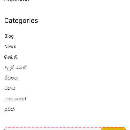
Categories
Blog
News
செய்தி
අලූත් යමක්
ජීවිතය
ධනය
නායකයෝ
පුවත්