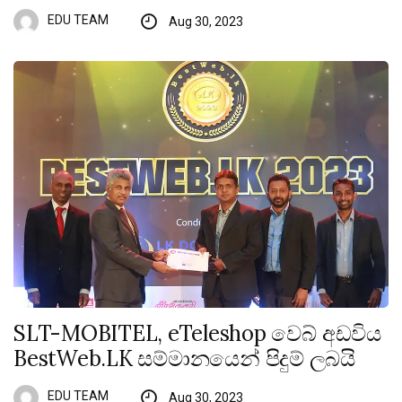
EDU TEAM
Aug 30, 2023
SLT-MOBITEL, eTeleshop වෙබ් අඩවිය
BestWeb.LK සම්මානයෙන් පිදුම් ලබයි
EDU TEAM
Aug 30, 2023