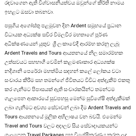
රඳවාගෙන ඇති විශ්වාසනීයත්වය ඔවුන්ගේ කීර්ති නාමය
ඉහළට ඔසවා තබනවා.
පසුගිය අගෝස්තු පළමුවන දින Ardent සමූහයේ ප්‍රධාන
විධායක අධ්‍යක්ෂ සචිර විමලවීර මහතාගේ පූර්ණ
අධීක්ෂණයෙන් යුතුව ශ්‍රී ලංකාවේදී ආරම්භ කරනු ලැබූ
Ardent Travels and Tours ආයතනයේ නිල සමාරම්භක
උත්සවයට සහභාගී වෙමින් කළමණාකාර අධ්‍යශක්ෂ
නදීශානි පෙරේරා මහත්මිය සඳහන් කලේ ලෝකය වටා
සංචාරය කිරීම සහ තමන්ගේ ජීවිතයට විවිධ අත්දැකීම් එකතු
කර ගැනීමට පිපාසයක් ඇති සංචාරකයින්ට තමන්ටම
ගැලපෙන ආකාරයේ සුවපහසු මෙන්ම සුවිශේෂි අත්දැකීමක්
ලබා ගැනීමට අවශ්‍ය සේවාවන් ලබා දීම Ardent Travels and
Tours ආයතනයේ මූලික අභිලාෂය වන බවයි. එමෙන්ම
Travel and Tours වලට අදාලව සිය සේවාදායකයන්ට
ගැලපෙන Travel Packages සහ විශේෂීකරණය කරන ලද