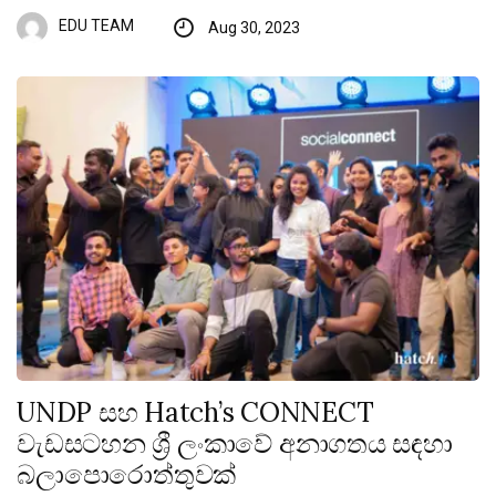
EDU TEAM
Aug 30, 2023
UNDP සහ Hatch’s CONNECT
වැඩසටහන ශ්‍රී ලංකාවේ අනාගතය සඳහා
බලාපොරොත්තුවක්