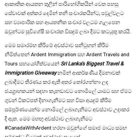
ආකෘතික ආයතන තුලින් පාරිභෝගිකයින් වෙත පහසු
සේවාවක් අත්කර දෙමින් තනි සංචාරකයින්ට, පවුල්වලට
සහ ව්‍යාපාරික සහ ආයතනික සංචාර වලටම ගැලපෙන
ඔවුන්ටම සුවිශේෂී සංචාරක විසඳුම් ලබා දීමට කටයුතු කරයි.
මෙම සමාරම්භ කිරිමේ අවස්ථාව සනිටුහන් කිරීම
නිමිත්තෙන් Ardent Immigration සහ Ardent Travels and
Tours සහයෝගීත්වයෙන්
Sri Lanka’s Biggest Travel &
Immigration Giveaway
නමින් ආකර්ෂණීය දීමනාවක්
ලබාදීමට තීරණය කර ඇති අතර තෝරගන්නා ලද
ජයග්‍රාහකයන් සඳහා කැනඩාවට නොමිලේ යාමට සහ ඒමට
ගුවන් ටිකට්පත් දිනාගැනීමට සහ වීසා අයදුම් කිරීම
සම්පූර්ණයෙන්ම නොමිලේ ලබාගැනීමට අවස්ථාව උදාකර
දී ඇත. මෙම මහඟු අවස්ථාව ලබාගැනීමට
#CanadaWithArdent හරහා ඔවුන්ගේ සමාජ මාධ්‍ය සමඟ
සම්බන්ධ වීමෙන් අවස්ථාව සැලසේ.