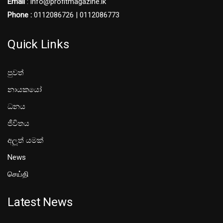
Email
: info@profitmagazine.lk
Phone :
0112086726 | 0112086773
Quick Links
පුවත්
නායකයෝ
ධනය
ජීවිතය
අලූත් යමක්
News
செய்தி
Latest News