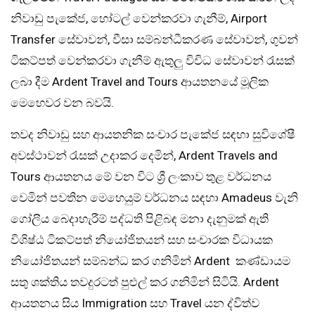
නිවාඩු පැකේජ, හෝටල් වෙන්කරවා ගැනීම්, Airport
Transfer සේවාවන්, වීසා සම්බන්ධීකරණ සේවාවන්, ගුවන්
ටිකට්පත් වෙන්කරවා ගැනීම් ඇතුලු විවිධ සේවාවන් රැසක්
ලබා දීම Ardent Travel and Tours ආයතනයේ මූලික
මෙහෙවර වන බවයි.
තවද නිවාඩු සහ ආයතනික සංචාර පැකේජ සඳහා සුවිශේෂී
අවස්ථාවන් රැසක් උදාකර දෙමින්, Ardent Travels and
Tours ආයතනය මේ වන විට ශ්‍රී ලංකාව තුළ වර්ධනය
වෙමින් පවතින මෙහෙයුම් වර්ධනය සඳහා Amadeus වැනි
ගෝලීය බෙදාහැරීම් පද්ධති පිළිබඳ මනා දැනුමක් ඇති
විශිෂ්ඨ ටිකට්පත් නියෝජිතයන් සහ සංචාරක විධායක
නියෝජිතයන් සම්බන්ධ කර ගනිමින් Ardent කණ්ඩායම
සතු ශක්තිය තවදුරටත් පුළුල් කර ගනිමින් සිටියි. Ardent
ආයතනය සිය Immigration සහ Travel යන ද්විත්ව