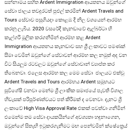
සන්නාමය සහිත Ardent Immigration ආයතනය ඔවුන්ගේ
සේවා ජාලය තවදුරටත් පුළුල් කරමින් Ardent Travels and
Tours සේවාව පසුගියදා කොළඹ දී නිල වශයෙන් ආරම්භ
කරනු ලැබීය. 2020 වසරේදී කැනඩාවේ ඇල්බර්ටා හි
කැල්ගරි මූලික කරගනිමින් ආරම්භ කළ Ardent
Immigration ආයතනය කැනඩාව සහ ශ්‍රී ලංකාවට පමණක්
සීමා වෙමින් ඔවුන්ගේ සේවාවන් ආරම්භ කල නමුත් අද වන
විට සියලුම රටවලට ඔවුන්ගේ සේවාවාන් ව්‍යාප්ත කර
තිබෙනවා. එලෙස ආරම්භ කල මෙම සේවා ජාලයට එක්වු
Ardent Travels and Tours ආරම්භය Ardent සමූහයට
සුවිශේෂි වනවා මෙන්ම ශ්‍රී ලාංකික සමාජයේ පැවති විශාල
හිඩැසක් පරිපූර්ණත්වයට පත් කිරීමක් ද වෙනවා. දැනට ශ්‍රි
ලංකාවේ High Visa Approval Rate එකක් පවත්වා ගනිමින්
එමෙන්ම තම සේවා දායකයින්ගේ අවශ්‍යතා හඳුනාගෙන,
ඔවුන්ගේ සිතැඟි ඉටුකරගැනීමට මඟ පෙන්වමින් ක්ෂේත්‍රෙය්