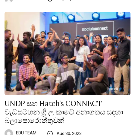
UNDP සහ Hatch’s CONNECT
වැඩසටහන ශ්‍රී ලංකාවේ අනාගතය සඳහා
බලාපොරොත්තුවක්
EDU TEAM
Aug 30, 2023