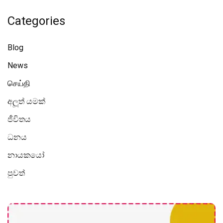
Categories
Blog
News
செய்தி
අලූත් යමක්
ජීවිතය
ධනය
නායකයෝ
පුවත්