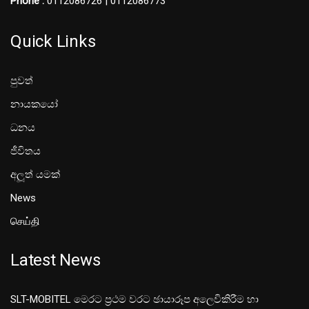
Phone :
0112086726 | 0112086773
Quick Links
පුවත්
නායකයෝ
ධනය
ජීවිතය
අලූත් යමක්
News
செய்தி
Latest News
SLT-MOBITEL මෙරට ප්‍රථම වරට ඡායාරූප අලෙවිකිරීම හා