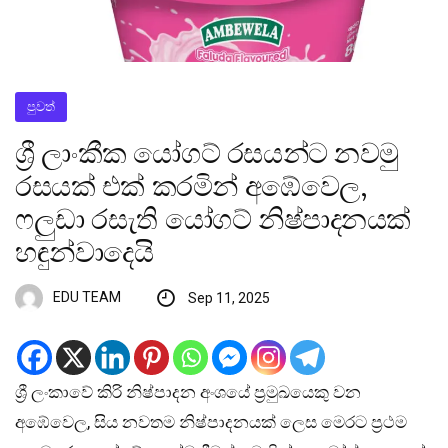
පුවත්
ශ්‍රී ලාංකීක යෝගට් රසයන්ට නවමු
රසයක් එක් කරමින් අඹේවෙල,
ෆලුඩා රසැති යෝගට් නිෂ්පාදනයක්
හඳුන්වාදෙයි
EDU TEAM
Sep 11, 2025
ශ්‍රී ලංකාවේ කිරි නිෂ්පාදන අංශයේ ප්‍රමුඛයෙකු වන
අඹේවෙල, සිය නවතම නිෂ්පාදනයක් ලෙස මෙරට ප්‍රථම