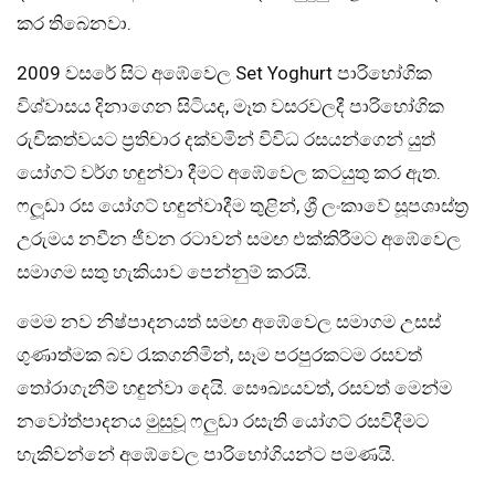
කර තිබෙනවා.
2009 වසරේ සිට අඹේවෙල Set Yoghurt පාරිභෝගික
විශ්වාසය දිනාගෙන සිටියද, මෑත වසරවලදී පාරිභෝගික
රුචිකත්වයට ප්‍රතිචාර දක්වමින් විවිධ රසයන්ගෙන් යුත්
යෝගට් වර්ග හඳුන්වා දීමට අඹේවෙල කටයුතු කර ඇත.
ෆලූඩා රස යෝගට් හඳුන්වාදීම තුළින්, ශ්‍රී ලංකාවේ සූපශාස්ත්‍ර
උරුමය නවීන ජීවන රටාවන් සමඟ එක්කිරීමට අඹේවෙල
සමාගම සතු හැකියාව පෙන්නුම් කරයි.
මෙම නව නිෂ්පාදනයත් සමඟ අඹේවෙල සමාගම උසස්
ගුණාත්මක බව රැකගනිමින්, සෑම පරපුරකටම රසවත්
තෝරාගැනීම් හඳුන්වා දෙයි. සෞඛ්‍යයවත්, රසවත් මෙන්ම
නවෝත්පාදනය මුසුවූ ෆලුඩා රසැති යෝගට් රසවිදීමට
හැකිවන්නේ අඹේවෙල පාරිභෝගියන්ට පමණයි.