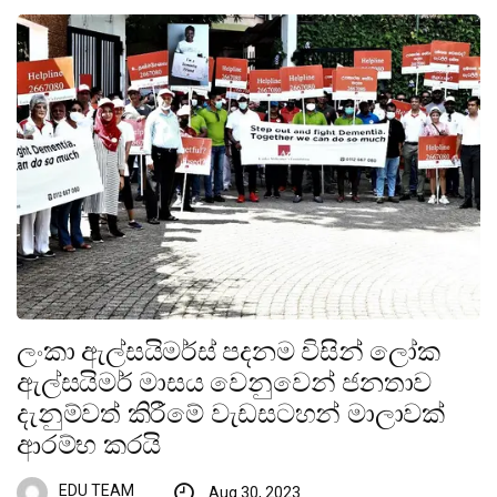
ලංකා ඇල්සයිමර්ස් පදනම විසින් ලෝක
ඇල්සයිමර් මාසය වෙනුවෙන් ජනතාව
දැනුම්වත් කිරීමේ වැඩසටහන් මාලාවක්
ආරම්භ කරයි
EDU TEAM
Aug 30, 2023