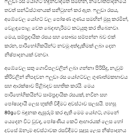
ෆලූඩා රස යෝගට් හඳුන්වාදීමත් සමඟින්, නවෝත්පාදනයේ
තවත් සන්ධිස්ථානයක් සනිටුහන් කර ඇත. ෆලූඩා රසය,
අඹේවෙල යෝගට් වල පෝෂණ ගුණය සමඟින් මුසු කරමින්,
වෙළඳපොළ වෙත බෙදාහැරීමට කටයුතු කර තිබෙනවා.
මෙය, සම්ප්‍රදායික රසය සහ සෞඛ්‍ය සම්පන්න බව එක්
කරන, පාරිභෝගිකයින්ට නවමු අත්දැකීමක් ලබා දෙන
නිෂ්පාදනයක් වනවා.
අඹේවෙල සතු ගොවිපලවලින් ලබා ගන්නා පිරිසිදු, නැවුම්
කිරිවලින් නිපදවන ෆලූඩා රස යෝගට්වල ගුණාත්මකභාවය
සහ ආරක්ෂාව පිළිබදව සහතික කරයි. මෙය
පාරිභෝගිකයින්ට සාම්ප්‍රදායික රසයක්, නවීන සහ
පෝෂ්‍යදායී ලෙස භුක්ති විඳීමට අවස්ථාව සලසයි. පහසු
80gවේ බඳුනක ඇසුරුම් කර ඇති මෙම යෝගට්, ගමනේ
යෙදෙන විට වුවද, පෝෂණීය කෙටි ආහාරයක් ලෙස හෝ
දවසේ ඕනෑම අවස්ථාවක රසවිඳීමට සුදුසු ලෙස නිෂ්පාදනය