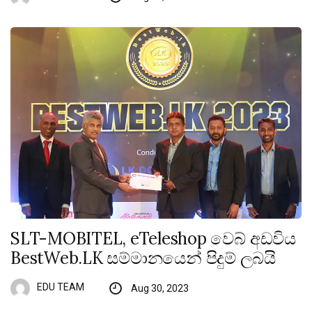
SLT-MOBITEL, eTeleshop වෙබ් අඩවිය
BestWeb.LK සම්මානයෙන් පිදුම් ලබයි
EDU TEAM
Aug 30, 2023