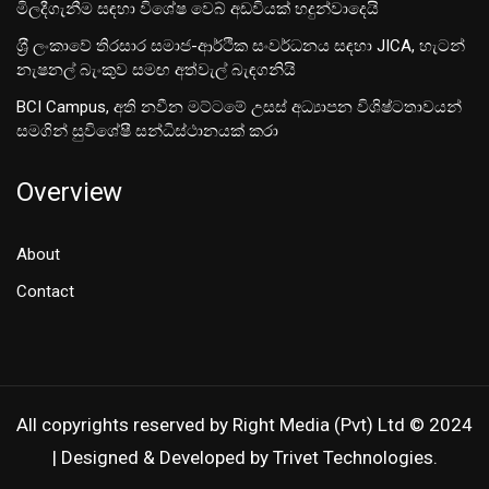
මිලදීගැනීම සඳහා විශේෂ වෙබ් අඩවියක් හදුන්වාදෙයි
ශ‍්‍රී ලංකාවේ තිරසාර සමාජ-ආර්ථික සංවර්ධනය සඳහා JICA, හැටන්
නැෂනල් බැංකුව සමඟ අත්වැල් බැඳගනියි
BCI Campus, අති නවීන මට්ටමේ උසස් අධ්‍යාපන විශිෂ්ටතාවයන්
සමගින් සුවිශේෂී සන්ධිස්ථානයක් කරා
Overview
About
Contact
All copyrights reserved by Right Media (Pvt) Ltd © 2024
| Designed & Developed by Trivet Technologies.