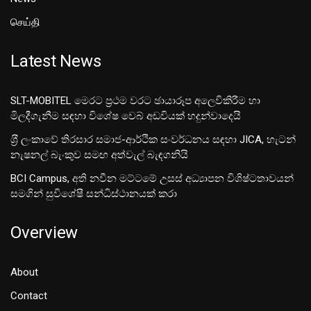
செய்தி
Latest News
SLT-MOBITEL මෙරට ප්‍රථම වරට ඡායාරූප අලෙවිකිරීම හා
මිලදීගැනීම සඳහා විශේෂ වෙබ් අඩවියක් හදුන්වාදෙයි
ශ‍්‍රී ලංකාවේ තිරසාර සමාජ-ආර්ථික සංවර්ධනය සඳහා JICA, හැටන්
නැෂනල් බැංකුව සමඟ අත්වැල් බැඳගනියි
BCI Campus, අති නවීන මට්ටමේ උසස් අධ්‍යාපන විශිෂ්ටතාවයන්
සමගින් සුවිශේෂී සන්ධිස්ථානයක් කරා
Overview
About
Contact