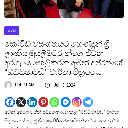
පුවත්
කෝවිඩ් වසංගතයට මුහුණදුන් ශ්‍රී
ලාංකීය මුස්ලිම්වරුන්ගේ ජීවන
අරගලය හෙළිකරන අමන් අෂ්රෆ්ගේ
“ඔඩ්ඩමාවඩි” වාර්තා චිත්‍රපටය
EDU TEAM
Jul 15, 2024
අමන් අෂ්රෆ් විසින් අධ්‍යක්ෂණය කළ “ඔඩ්ඩමාවඩි” වාර්තා
චිත්‍රපටයේ පළමු තිරගතකිරීම ජනාධිපති ආර්යා මහාචාර්ය