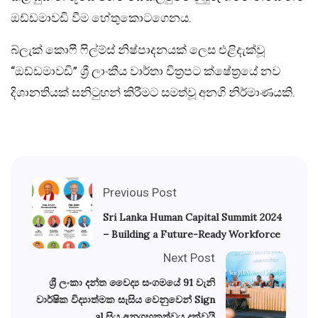
ඔඩ්ඩමාවඩි වීම හේතුකොටගෙනය.
බ්ලැක් කොෆී ෆිල්ම්ස් නිෂ්පාදනයක් ලෙස එළිදැක්වූ
“ඔඩ්ඩමාවඩි” ශ්‍රී ලාංකීය වාර්තා චිත්‍රපට ක්ෂේත්‍රයේ නව
දිශානතියක් සනිටුහන් කිරීමට සමත්වූ අනගි නිර්මාණයකි.
Previous Post
Sri Lanka Human Capital Summit 2024
– Building a Future-Ready Workforce
Next Post
ශ්‍රී ලංකා දන්ත වෛද්‍ය සංගමයේ 91 වැනි
වාර්ෂික විද්‍යාත්මක සැසිය වෙනුවෙන් Sign
al සිය අනුග්‍රහකත්වය දක්වයි