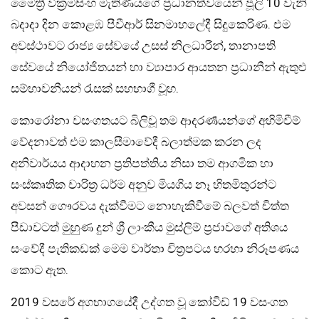
මෛත්‍රී වික්‍රමසිංහ මැතිණියගේ ප්‍රධානත්වයෙන් ජූලි 10 වැනි
බදාදා දින කොළඹ පීවීආර් සිනමාහලේදී සිදුකෙරිණ. එම
අවස්ථාවට රාජ්‍ය සේවයේ උසස් නිලධාරීන්, තානාපති
සේවයේ නියෝජිතයන් හා ව්‍යාපාර ආයතන ප්‍රධානීන් ඇතුළු
සම්භාවනීයන් රැසක් සහභාගී වූහ.
කොරෝනා වසංගතයට බිලිවූ තම ආදරර්‍ණයන්ගේ අහිමිවීම්
වේදනාවත් එම කාලසීමාවේදී බලාත්මක කරන ලද
අනිවාර්යය ආදාහන ප්‍රතිපත්තිය නිසා තම ආගමික හා
සංස්කෘතික චාරිත්‍ර ධර්ම අනුව මියගිය නෑ හිතමිතුරන්ට
අවසන් ගෞරවය දැක්වීමට නොහැකිවීමේ බලවත් චිත්ත
පීඩාවටත් මුහුණ දුන් ශ්‍රී ලාංකීය මුස්ලිම් ප්‍රජාවගේ අතිශය
සංවේදී පැතිකඩක් මෙම වාර්තා චිත්‍රපටය හරහා නිරූපණය
කොට ඇත.
2019 වසරේ අගභාගයේදී උද්ගත වූ කෝවිඩ් 19 වසංගත