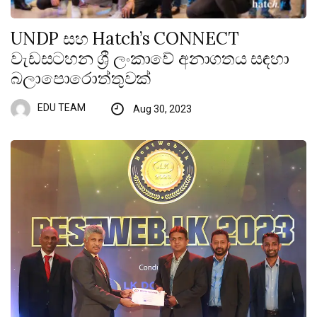
UNDP සහ Hatch’s CONNECT
වැඩසටහන ශ්‍රී ලංකාවේ අනාගතය සඳහා
බලාපොරොත්තුවක්
EDU TEAM
Aug 30, 2023