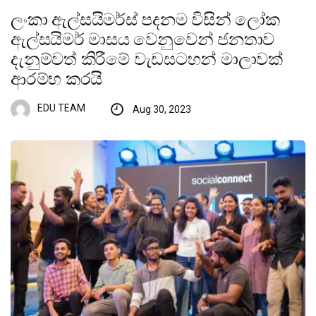
ලංකා ඇල්සයිමර්ස් පදනම විසින් ලෝක
ඇල්සයිමර් මාසය වෙනුවෙන් ජනතාව
දැනුම්වත් කිරීමේ වැඩසටහන් මාලාවක්
ආරම්භ කරයි
EDU TEAM
Aug 30, 2023