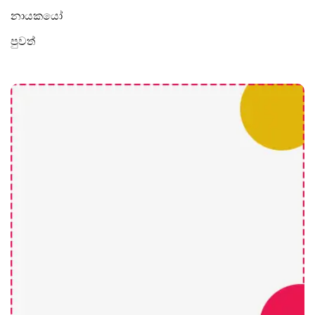
නායකයෝ
පුවත්