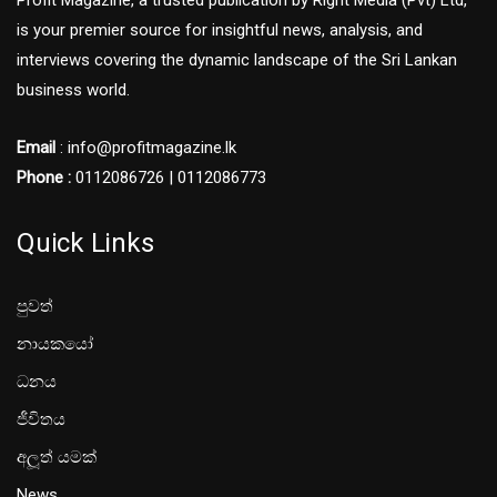
is your premier source for insightful news, analysis, and
interviews covering the dynamic landscape of the Sri Lankan
business world.
Email
: info@profitmagazine.lk
Phone :
0112086726 | 0112086773
Quick Links
පුවත්
නායකයෝ
ධනය
ජීවිතය
අලූත් යමක්
News