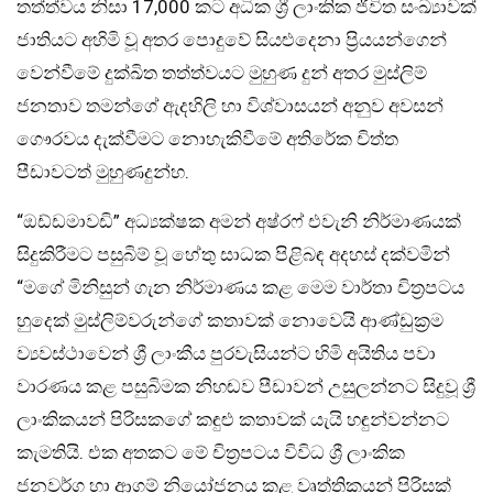
තත්ත්වය නිසා 17,000 කට අධික ශ්‍රී ලාංකික ජීවිත සංඛ්‍යාවක්
ජාතියට අහිමි වූ අතර පොදුවේ සියළුදෙනා ප්‍රියයන්ගෙන්
වෙන්වීමේ දුක්ඛිත තත්ත්වයට මුහුණ දුන් අතර මුස්ලිම්
ජනතාව තමන්ගේ ඇදහිලි හා විශ්වාසයන් අනුව අවසන්
ගෞරවය දැක්වීමට නොහැකිවීමේ අතිරේක චිත්ත
පීඩාවටත් මුහුණදුන්හ.
“ඔඩ්ඩමාවඩි” අධ්‍යක්ෂක අමන් අෂ්රෆ් එවැනි නිර්මාණයක්
සිදුකිරීමට පසුබිම් වූ හේතු සාධක පිළිබඳ අදහස් දක්වමින්
“මගේ මිනිසුන් ගැන නිර්මාණය කළ මෙම වාර්තා චිත්‍රපටය
හුදෙක් මුස්ලිම්වරුන්ගේ කතාවක් නොවෙයි ආණ්ඩුක්‍රම
ව්‍යවස්ථාවෙන් ශ්‍රී ලාංකීය පුරවැසියන්ට හිමි අයිතිය පවා
වාරණය කළ පසුබිමක නිහඬව පීඩාවන් උසුලන්නට සිදුවූ ශ්‍රී
ලාංකිකයන් පිරිසකගේ කඳුළු කතාවක් යැයි හඳුන්වන්නට
කැමතියි. එක අතකට මේ චිත්‍රපටය විවිධ ශ්‍රී ලාංකික
ජනවර්ග හා ආගම් නියෝජනය කළ වෘත්තිකයන් පිරිසක්