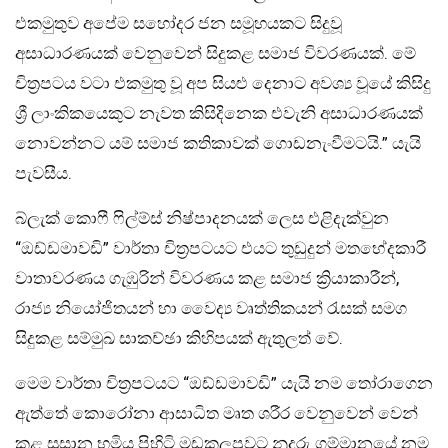
එකමුතුව අපේම සහෝදර ජන සමූහයකට සිදුවූ
අසාධාරණයක් වෙනුවෙන් සිදුකළ සමාජ විවරණයක්. මේ
චිත්‍රපටය වටා එකමුතු වූ අප සියළු දෙනාට අවශ්‍ය වූයේ කිසිදු
ශ්‍රී ලාංකිකයෙකුට නැවත කිසිදිනෙක එවැනි අසාධාරණයක්
නොවන්නට යම් සමාජ කතිකාවක් ගොඩනැංවීමටයි.” යැයි
පැවසීය.
බ්ලැක් කොෆී ෆිල්ම්ස් නිෂ්පාදනයක් ලෙස එළිදැක්වුන
“ඔඩ්ඩමාවඩි” වාර්තා චිත්‍රපටයට එයට තුඩුදුන් මතභේදකාරී
වාතාවරණය ගැඹුරින් විවරණය කළ සමාජ ක්‍රියාකාරීන්,
රාජ්‍ය නියෝජිතයන් හා වෛද්‍ය වෘත්තිකයන් රැසක් සමග
සිදුකළ සම්මුඛ සාකච්ඡා කිහිපයක් ඇතුලත් වේ.
මෙම වාර්තා චිත්‍රපටයට “ඔඩ්ඩමාවඩි” යැයි නම තෝරාගෙන
ඇත්තේ කොරෝනා ආසාධිත මෘත ශරීර වෙනුවෙන් වෙන්
කළ සුසාන භූමිය පිහිටි මඩකලපුවට නුදුරු ගම්මානයේ නම