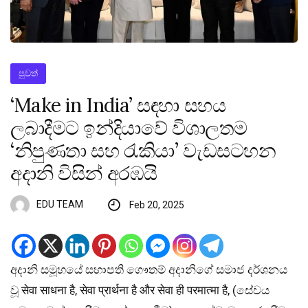
පුවත්
‘Make in India’ සඳහා සහය
ලබාදීමට ඉන්දියාවේ විශාලතම
‘නිපුණතා සහ රැකියා’ වැඩසටහන
අදානි විසින් අරඹයි
EDU TEAM
Feb 20, 2025
අදානි සමූහයේ සභාපති ගෞතම් අදානිගේ සමාජ දර්ශනය
වූ सेवा साधना है, सेवा प्रार्थना है और सेवा ही परमात्मा है, (සේවය