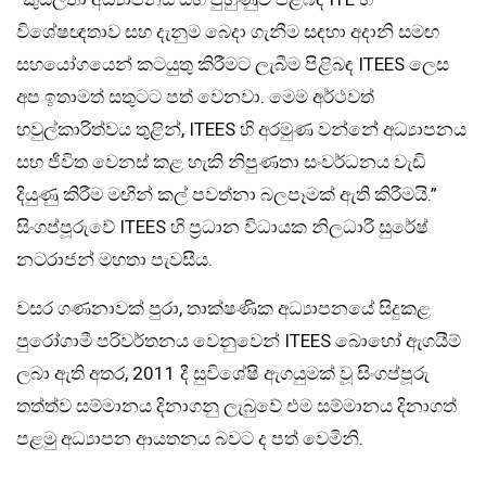
විශේෂඥතාව සහ දැනුම බෙදා ගැනීම සඳහා අදානි සමඟ
සහයෝගයෙන් කටයුතු කිරීමට ලැබීම පිළිබඳ ITEES ලෙස
අප ඉතාමත් සතුටට පත් වෙනවා. මෙම අර්ථවත්
හවුල්කාරිත්වය තුළින්, ITEES හි අරමුණ වන්නේ අධ්‍යාපනය
සහ ජීවිත වෙනස් කළ හැකි නිපුණතා සංවර්ධනය වැඩි
දියුණු කිරීම මඟින් කල් පවත්නා බලපෑමක් ඇති කිරීමයි.”
සිංගප්පූරුවේ ITEES හි ප්‍රධාන විධායක නිලධාරී සුරේෂ්
නටරාජන් මහතා පැවසීය.
වසර ගණනාවක් පුරා, තාක්ෂණික අධ්‍යාපනයේ සිදුකළ
පුරෝගාමී පරිවර්තනය වෙනුවෙන් ITEES බොහෝ ඇගයීම්
ලබා ඇති අතර, 2011 දී සුවිශේෂී ඇගයුමක් වූ සිංගප්පූරු
තත්ත්ව සම්මානය දිනාගනු ලැබුවේ එම සම්මානය දිනාගත්
පළමු අධ්‍යාපන ආයතනය බවට ද පත් වෙමිනි.