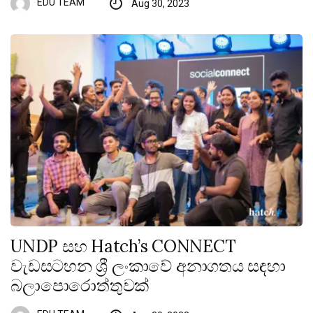
EDU TEAM
Aug 30, 2023
UNDP සහ Hatch’s CONNECT
වැඩසටහන ශ්‍රී ලංකාවේ අනාගතය සඳහා
බලාපොරොත්තුවක්