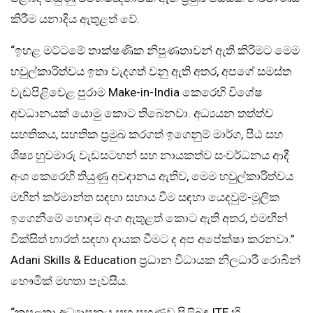
කිරීම යනාදිය ඇතුළත් වේ.
“ඉහළ මට්ටමේ තාක්ෂණික නිපුණතාවන් ඇති කිරීමට මෙම
හවුල්කාරිත්වය ඉතා වැදගත් වනු ඇති අතර, අපගේ සමස්ත
වැඩපිළිවෙළ පුරාම Make-in-India කෙරෙහි විශේෂ
අවධානයක් යොමු කොට තිබෙනවා. අධ්‍යයන තත්ත්ව
සහතිකය, සහතික ප්‍රමුඛ කරගත් ඉගෙනුම් මාර්ග, පීඨ සහ
ශිෂ්‍ය හුවමාරු වැඩසටහන් සහ නායකත්ව සංවර්ධනය ආදී
අංශ කෙරෙහි තියුණු අවදානය ඇතිව, මෙම හවුල්කාරිත්වය
මඟින් කර්මාන්ත සඳහා සහාය වීම සඳහා යෙදවුම්-මූලික
ඉගෙනීමේ හොඳම අංග ඇතුළත් කොට ඇති අතර, එමඟින්
වික්සිත් භාරත් සඳහා දායක වීමට ද අප අපේක්ෂා කරනවා.”
Adani Skills & Education ප්‍රධාන විධායක නිලධාරී රොබින්
භෞමික් මහතා පැවසීය.
“කුසලතා අධ්‍යාපනය සහ පුහුණුව පිළිබඳ ITE හි