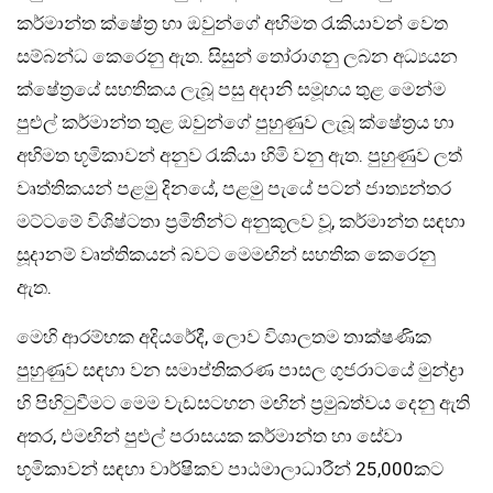
කර්මාන්ත ක්ෂේත්‍ර හා ඔවුන්ගේ අභිමත රැකියාවන් වෙත
සම්බන්ධ කෙරෙනු ඇත. සිසුන් තෝරාගනු ලබන අධ්‍යයන
ක්ෂේත්‍රයේ සහතිකය ලැබූ පසු අදානි සමූහය තුළ මෙන්ම
පුළුල් කර්මාන්ත තුළ ඔවුන්ගේ පුහුණුව ලැබූ ක්ෂේත්‍රය හා
අභිමත භූමිකාවන් අනුව රැකියා හිමි වනු ඇත. පුහුණුව ලත්
වෘත්තිකයන් පළමු දිනයේ, පළමු පැයේ පටන් ජාත්‍යන්තර
මට්ටමේ විශිෂ්ටතා ප්‍රමිතීන්ට අනුකූලව වූ, කර්මාන්ත සඳහා
සූදානම් වෘත්තිකයන් බවට මෙමඟින් සහතික කෙරෙනු
ඇත.
මෙහි ආරම්භක අදියරේදී, ලොව විශාලතම තාක්ෂණික
පුහුණුව සඳහා වන සමාප්තිකරණ පාසල ගුජරාටයේ මුන්ද්‍රා
හි පිහිටුවීමට මෙම වැඩසටහන මඟින් ප්‍රමුඛත්වය දෙනු ඇති
අතර, එමඟින් පුළුල් පරාසයක කර්මාන්ත හා සේවා
භූමිකාවන් සඳහා වාර්ෂිකව පාඨමාලාධාරීන් 25,000කට