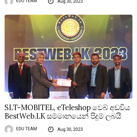
EDU TEAM
Aug 30, 2023
SLT-MOBITEL, eTeleshop වෙබ් අඩවිය
BestWeb.LK සම්මානයෙන් පිදුම් ලබයි
EDU TEAM
Aug 30, 2023