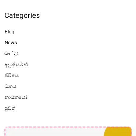
Categories
Blog
News
செய்தி
අලූත් යමක්
ජීවිතය
ධනය
නායකයෝ
පුවත්