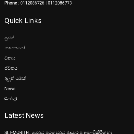
Phone :
0112086726 | 0112086773
Quick Links
පුවත්
නායකයෝ
ධනය
ජීවිතය
අලූත් යමක්
News
செய்தி
Latest News
SLT-MOBITEL මෙරට ප්‍රථම වරට ඡායාරූප අලෙවිකිරීම හා