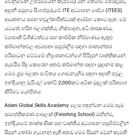
වෙනුවෙන් උපරිමයෙන් කැපවීම) යන තේමාව පෙරදැරිව,
අදානි සමූහය සිංගප්පූරුවේ ITE අධ්‍යාපන සේවා (ITEES)
ආයතනය සමඟ හවුල්කාරීත්වයක් ආරම්භ කොට ඇත. මේ
යටතේ, හරිත බලශක්තිය, නිෂ්පාදන, අධි තාක්‍ෂණය,
ව්‍යාපෘති විශිෂ්ටත්වය සහ කාර්මික නිර්මාණය ඇතුළු
කර්මාන්තවල අවශ්‍යතා සපුරාලීම සඳහා ජාත්‍යන්තර
පරිසාධන මට්ටමේ නිපුණතාවන්ගේ පිරිපුන් වෘත්තිකයන්
සැපයීම සිදු කෙරෙන අතර, කර්මාන්ත සඳහා සූදානම් කළ
මෙම ශ්‍රම බලකා සංචිතය ගොඩනැඟීම සඳහා අදානි පවුල
ඉන්දියානු රුපියල් කෝටි 2,000කට අධික මුදලක් පරිත්‍යාග
කිරීමට යෝජිතය.
Adani Global Skills Academy ලෙස හඳුන්වන මෙම සෑම
සමාප්තිකරණ පාසලක් (Finishing School) මඟින්ම,
ඉන්දියාවේ තාක්ෂණික සහ වෘත්තීය අධ්‍යාපන පසුබිම්වලින්
සිසුන් තෝරා ගැනෙනු ඇති අතර, ‌මෙම සිසුන් ඔවුන් කැමති