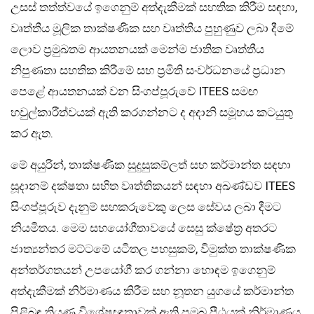
උසස් තත්ත්වයේ ඉගෙනුම් අත්දැකීමක් සහතික කිරීම සඳහා,
වෘත්තීය මූලික තාක්ෂණික සහ වෘත්තීය පුහුණුව ලබා දීමේ
ලොව ප්‍රමුඛතම ආයතනයක් මෙන්ම ජාතික වෘත්තීය
නිපුණතා සහතික කිරීමේ සහ ප්‍රමිති සංවර්ධනයේ ප්‍රධාන
පෙළේ ආයතනයක් වන සිංගප්පූරුවේ ITEES සමඟ
හවුල්කාරීත්වයක් ඇති කරගන්නට ද අදානි සමූහය කටයුතු
කර ඇත.
මේ අයුරින්, තාක්ෂණික සුදුසුකම්ලත් සහ කර්මාන්ත සඳහා
සූදානම් දක්ෂතා සහිත වෘත්තිකයන් සඳහා අඛණ්ඩව ITEES
සිංගප්පූරුව දැනුම් සහකරුවෙකු ලෙස සේවය ලබා දීමට
නියමිතය. මෙම සහයෝගීතාවයේ සෙසු ක්ෂේත්‍ර අතරට
ජාත්‍යන්තර මට්ටමේ යටිතල පහසුකම්, විමුක්ත තාක්ෂණික
අන්තර්ගතයන් උපයෝගී කර ගන්නා හොඳම ඉගෙනුම්
අත්දැකීමක් නිර්මාණය කිරීම සහ නූතන යුගයේ කර්මාන්ත
පිළිබඳ තියුණු විශේෂඥතාවක් ඇති ප්‍රමුඛ පීඨයක් නිර්මාණය