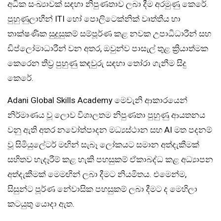
අධික සංඛ්‍යාවක් සඳහා නිපුණතාව ලබා දීම අරමුණු කෙරේ.
පුහුණුලාභීන් ITI හෝ පොලිටෙක්නික් වෘත්තීය හා
තාක්ෂණික සුදුසුකම් සම්පූර්ණ කළ නවක උපාධිධාරීන් සහ
ඩිප්ලෝමාධාරීන් වන අතර, ඔවුන්ව පාසැල් තුළ ක්‍රියාත්මක
කෙරෙන තීව්‍ර පුහුණු කඳවුරු සඳහා තෝරා ගැනීම සිදු
කෙරේ.
Adani Global Skills Academy මෙවැනි ආකාරයෙන්
නිර්මාණය වූ ලොව විශාලතම නිපුණතා පුහුණු ආයතනය
වනු ඇති අතර නවෝත්පාදන මධ්‍යස්ථාන සහ AI මත පදනම්
වූ සිමියුලේටර් මඟින් සැබෑ ලෝකයට සමාන අත්දැකීමක්
සහිතව හැදෑරීම් කළ හැකි පහසුකම් ඒකාබද්ධ කළ අධ්‍යාපන
අත්දැකීමක් මෙමඟින් ලබා දීමට නියමිතය. එමෙන්ම,
සිසුන්ට පූර්ණ නේවාසික පහසුකම් ලබා දීමට ද මෙහිලා
කටයුතු යොදා ඇත.