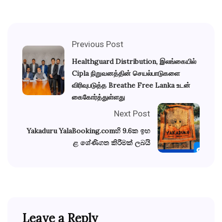
Previous Post
Healthguard Distribution, இலங்கையில்
Cipla நிறுவனத்தின் செயல்பாடுகளை
விரிவுபடுத்த Breathe Free Lanka உடன்
கைகோர்த்துள்ளது
Next Post
Yakaduru YalaBooking.comහි 9.6ක ඉහ
ළ ශේණිගත කිරීමක් ලබයි
Leave a Reply