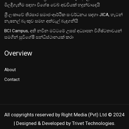
මිලදීගැනීම සඳහා විශේෂ වෙබ් අඩවියක් හදුන්වාදෙයි
ශ‍්‍රී ලංකාවේ තිරසාර සමාජ-ආර්ථික සංවර්ධනය සඳහා JICA, හැටන්
නැෂනල් බැංකුව සමඟ අත්වැල් බැඳගනියි
BCI Campus, අති නවීන මට්ටමේ උසස් අධ්‍යාපන විශිෂ්ටතාවයන්
සමගින් සුවිශේෂී සන්ධිස්ථානයක් කරා
Overview
About
Contact
All copyrights reserved by Right Media (Pvt) Ltd © 2024
| Designed & Developed by Trivet Technologies.