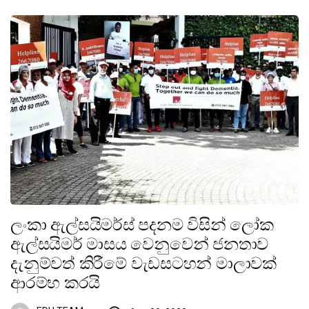
ලංකා ඇල්සයිමර්ස් පදනම විසින් ලෝක
ඇල්සයිමර් මාසය වෙනුවෙන් ජනතාව
දැනුම්වත් කිරීමේ වැඩසටහන් මාලාවක්
ආරම්භ කරයි