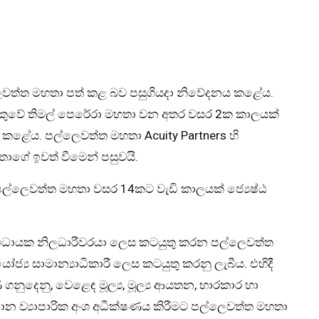
්ලෙවත්ත මහතා පත් කළ බව පසුගියදා නිවේදනය කළේය.
බැංකුවේ තිමල් පෙරේරා මහතා වන අතර වසර 2ක කාලයක්
 කළේය. පල්ලෙවත්ත මහතා Acuity Partners හි
ාගේ ඉවත් වීමෙන් පසුවයි.
ත පල්ලෙවත්ත මහතා වසර 14කට වැඩි කාලයක් ජ්‍යෙෂ්ඨ
 විධායක නිලධාරීවරයා ලෙස කටයුතු කරන පල්ලෙවත්ත
්‍ය සාමාන්‍යාධිකාරී ලෙස කටයුතු කරනු ලැබීය. එහිදී
ණ ගනුදෙනු, වෙළෙඳ මූල්‍ය, මූල්‍ය ආයතන, භාරකාර හා
ධාන ව්‍යාපාරික අංශ අධීක්ෂණය කිරීමට පල්ලෙවත්ත මහතා