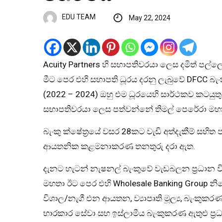
EDU TEAM
May 22, 2024
Acuity Partners හි සභාපතිවරයා ලෙස දමිත් පල
මීට පෙර එහි සභාපති ධූරය දරනු ලැබුවේ DFCC 
(2022 – 2024) ඔහු එම ධූරයෙහි සාර්ථකව කටයුතු
සභාපතිවරයා ලෙස පත්වන්නේ තිමල් පෙරේරා මහත
බැංකු ක්ෂේත්‍රයේ වසර 28කට වැඩි අත්දැකීම් සහි
ආයතනික කළමනාකරණ තනතුරු දරා ඇත.
දැනට හැටන් නැෂනල් බැංකුවේ වැඩබලන ප්‍රධාන
මහතා ඊට පෙර එහි Wholesale Banking Group නියෝජ
විශාල/නැගී එන ආයතන, ව්‍යාපෘති මූල්‍ය, බැංකුකර
භාරකාර සේවා සහ ඉස්ලාමීය බැංකුකරණ ඇතුළු ප්‍ර