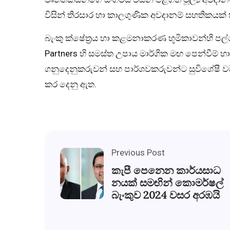
විසින් තිරසාර හා කාලගුණික අවදානම් සහතිකයක
බැංකු ක්ෂේත්‍රය හා කළමනාකරණ භූමිකාවන්හි පල්ල
Partners හි සමස්ත උපාය මාර්ගික මඟ පෙන්වීම් හා
ගනුදෙනුකරුවන් සහ පාර්ශවකරුවන්ට සුවිශේෂී වට
කර දෙනු ඇත.
Previous Post
කැපී පෙනෙන කාර්යසාධ
නයක් සමඟින් කොමර්ෂල්
බැංකුව 2024 වසර අරඹයි