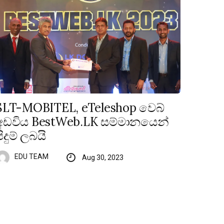
SLT-MOBITEL, eTeleshop වෙබ්
අඩවිය BestWeb.LK සම්මානයෙන්
පිදුම් ලබයි
EDU TEAM
Aug 30, 2023