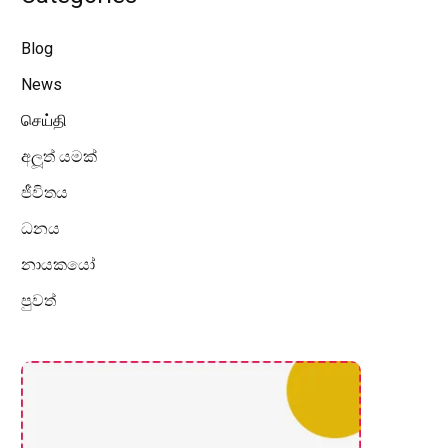
Blog
News
செய்தி
අලූත් යමක්
ජීවිතය
ධනය
නායකයෝ
පුවත්