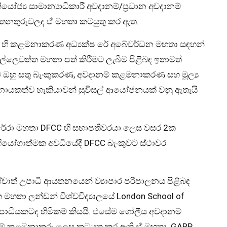
ජ්‍ය සාමාන්‍යාධිකාරී අවදානම්/ප්‍රධාන අවදානම්
න තනතුරුවලද ඒ මහතා කටයුතු කර ඇත.
tners හි කළමනාකරණ අධ්‍යක්ෂ රේ අබේවර්ධන මහතා සඳහන්
්ලෙවත්ත මහතා පත් කිරීමට ලැබීම පිළිබඳ ඉතාමත්
ිට ඔහු සතු බැංකුකරණ, අවදානම් කළමනාකරණ සහ මූල්‍ය
සහ නායකත්ව හැකියාවන් සුවිසල් ආයෝජනයක් වනු ඇතැයි
පෙරේරා මහතා DFCC හි සභාපතිවරයා ලෙස වසර 2ක
අභියෝගාත්මක අවධියේදී DFCC බැංකුවට ස්ථාවර
ශ්චාත් උපාධි ආයතනයෙන් ව්‍යාපාර පරිපාලනය පිළිබඳ
ත මහතා ලන්ඩන් විශ්වවිද්‍යාලයේ London School of
උපාධියකටද හිමිකම් කියයි. එසේම ගෝලීය අවදානම්
වදානම් කළමනාකරු ලෙස කටයුතු කර ඇති ඒ මහතා GARP