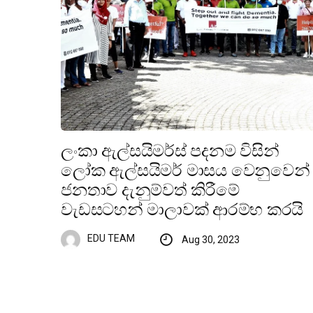
ලංකා ඇල්සයිමර්ස් පදනම විසින්
ලෝක ඇල්සයිමර් මාසය වෙනුවෙන්
ජනතාව දැනුම්වත් කිරීමේ
වැඩසටහන් මාලාවක් ආරම්භ කරයි
EDU TEAM
Aug 30, 2023