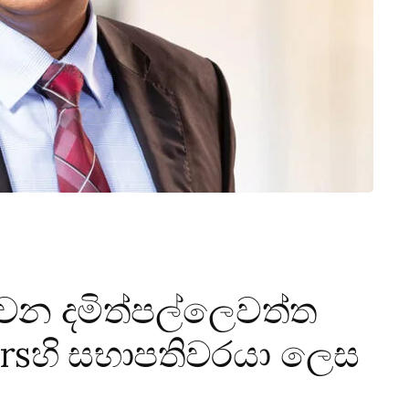
ු වන දමිත්පල්ලෙවත්ත
ersහි සභාපතිවරයා ලෙස