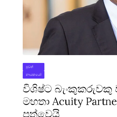
පුවත්
නායකයෝ
විශිෂ්ට බැංකුකරුවක
මහතා Acuity Partn
පත්වෙයි