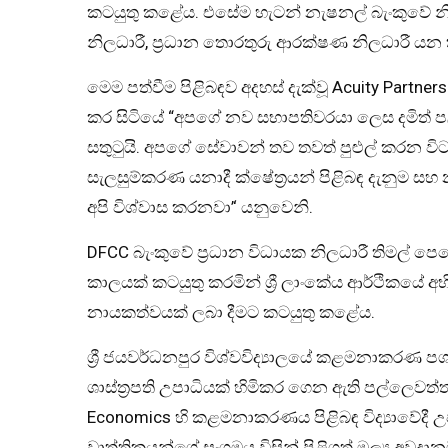
කටයුතු කළේය. එසේම හැටන් නැෂනල් බැංකුවේ නියෝ
නිලධාරී, ප්‍රධාන තොරතුරු ආරක්ෂණ නිලධාරී ය
මෙම පත්වීම පිළිබඳව අදහස් දැක්වූ Acuity Par
කර සිටියේ “අපගේ නව සභාපතිවරයා ලෙස දමිත් පල
සතුටුයි. අපගේ සේවාවන් තව තවත් පුළුල් කරන ව
සැලසුම්කරණ යනාදී ක්ෂේත්‍රයන් පිළිබඳ දැනුම 
අපි විශ්වාස කරනවා’‘ යනුවෙනි.
DFCC බැංකුවේ ප්‍රධාන විධායක නිලධාරී තිමල් 
කාලයක් කටයුතු කරමින් ශ්‍රී ලාංකේය ආර්ථිකයේ 
නායකත්වයක් ලබා දීමට කටයුතු කළේය.
ශ්‍රී ජයවර්ධනපුර විශ්වවිද්‍යාලයේ කළමනාකරණ ප
ශාස්ත්‍රපති උපාධියක් හිමිකර ගෙන ඇති පල්ලෙවත්
Economics හි කළමනාකරණය පිළිබඳ විද්‍යාවේදී 
වෘත්තිකයන්ගේ සංගමය විසින් පිළිගත් මූල්‍ය අ