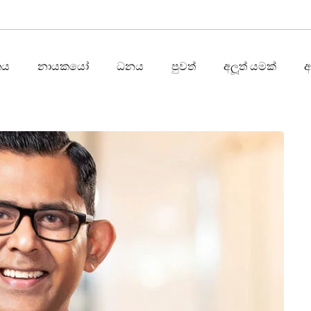
තය
නායකයෝ
ධනය
පුවත්
අලූත් යමක්