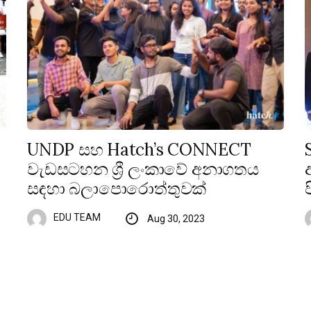
UNDP සහ Hatch’s CONNECT
වැඩසටහන ශ්‍රී ලංකාවේ අනාගතය
සඳහා බලාපොරොත්තුවක්
EDU TEAM
Aug 30, 2023