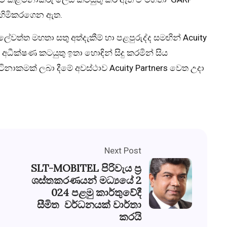
් හිමිකරගෙන ඇත.
ේවත්ත මහතා සතු අත්දැකීම් හා පළපුරුද්ද සමඟින් Acuity
 අධීක්ෂණ කටයුතු ඉතා හොඳින් සිදු කරමින් සිය
ිනාකමක් ලබා දීමේ අවස්ථාව Acuity Partners වෙත උදා
Next Post
SLT-MOBITEL පිරිවැය ප්‍ර
ශස්තකරණයන් මධ්‍යයේ 2
024 පළමු කාර්තුවේදී
සීමිත වර්ධනයක් වාර්තා
කරයි