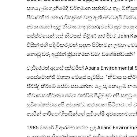
සහය ලබාගැනීමේදී වර්තමාන තත්ත්වය තුළ මිනිස
පීඩාවකින් තොර විසඳුමක් වනු ඇති බවට අපි විශ්වා
අවකාශයන් තුළ නිවාස ගැනුම්කරුවන්ට සුව පහසු
තත්ත්වයෙන් යුත් නිවසක් තිළිණ කර දීමට John Ke
විසින් එහි පදිංචිකරුවන් සඳහා පිරිනමනු ලබන මෙම
නොවූ විරූ අයුරින් ක්‍රියාත්මක වීමද විශේෂත්වයකි.”
වැඩිදුරටත් අදහස් දක්වමින් Abans Environmental 
පෙස්ටොන්ජි මහතා මෙසේ පැවසීය. ”නිවාස සංකීර්
පිරිසිදු කිරීමේ සේවා සපයන්නා ලෙස, කොළඹ නගර මධ
නිවාස සංකීර්ණය සමග එක්වීම පිළිබඳව අපි සතුටු
සුවිශේෂත්වය අපි අවබෝධ කරගෙන සිටිනවා. ඒ වග
අයුරින් පාරිභෝගිකයින්ගේ සුවිශේෂී අවශ්‍යතාවයන
1985 වසරේ දී ආරම්භ කරන ලද Abans Environmental
ලංකාවේ සනීපාරක්ෂක සහ ඒ ආශ්‍රිත සේවාවන් සඳ