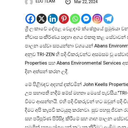
EDU TEAM
Mar 22, 2024
ශ්‍රී ලංකාවේ දේපළ වෙළඳාම් ක්ෂේත්‍රයේ ප්‍රමුඛයා 
නිවාස සංකීර්ණය සඳහා අගය එකතු කළ සේවාවන් සප
පාලන සේවා සපයන්නා වශයෙන් Abans Environment
අනුව TRI-ZEN හි පදිංචිකරුවන්ට අසමසම වූ සේවාවක
Properties සහ Abans Environmental Services 
දින අත්සන් කරන ලදී.
මේ පිළිබඳව අදහස් දක්වමින් John Keells Properties
උප සභාපති නදීම් ෂම්ස් මහතා මෙසේ පැවසීය.”TRI-Z
වීමට ආසන්නයි. එහි පදිංචිකරුවන් හට ඔවුන් පදිං
දීමට අපි කැපවී කටයුතු කරනවා. සුව පහසු ජීවන ර
සහ පරිපූර්ණ පිරිසිදු කිරීමේ සහ ගෘහ පාලන සේවාව
සමගින් සහයෝගයෙන් කටයුතු කිරීමට ලැබීම ගැන 