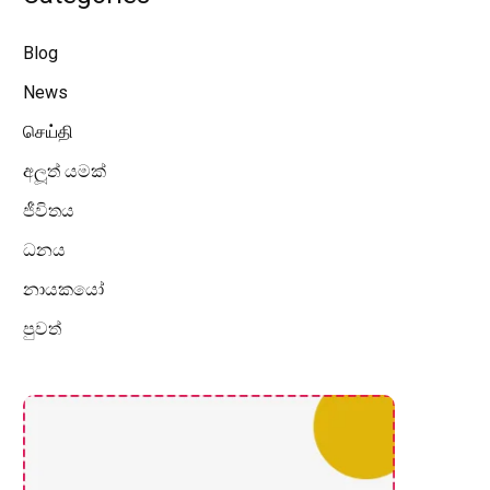
Blog
News
செய்தி
අලූත් යමක්
ජීවිතය
ධනය
නායකයෝ
පුවත්