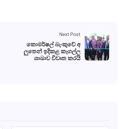
Next Post
කොමර්ෂල් බැංකුවේ අ
ලුතෙන් ඉදිකළ කෑගල්ල
ශාඛාව විවෘත කරයි