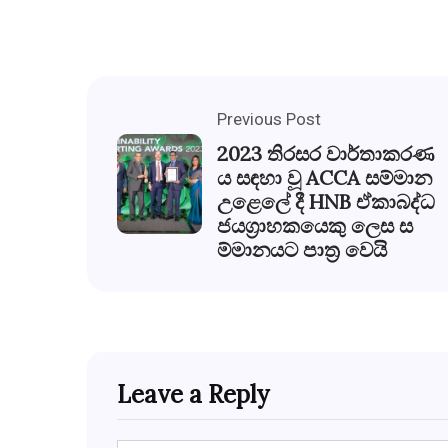
Previous Post
2023 තිරසර වාර්තාකරණ
ය සඳහා වූ ACCA සම්මාන
උළෙලේ දී HNB ඒකාබද්ධ
ජයග‍්‍රාහකයෙකු ලෙස ස
ම්මානයට පාත‍්‍ර වෙයි
Leave a Reply