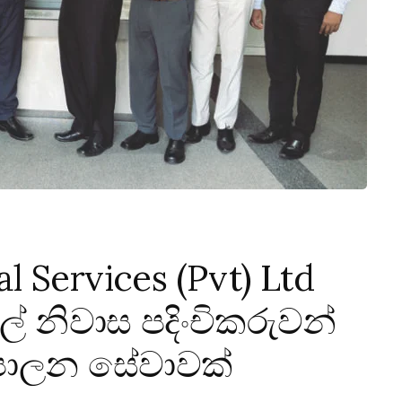
 Services (Pvt) Ltd
් නිවාස පදිංචිකරුවන්
 පාලන සේවාවක්