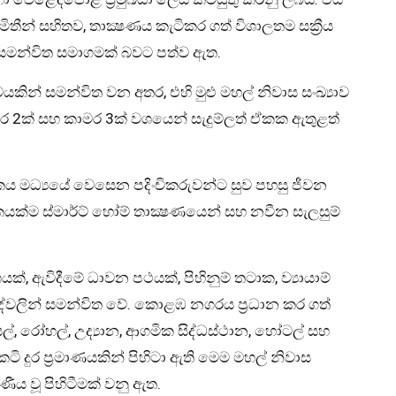
‍රමිතීන් සහිතව, තාක්‍ෂණය කැටිකර ගත් විශාලතම සක්‍රීය
මන්විත සමාගමක් බවට පත්ව ඇත.
වයකින් සමන්විත වන අතර, එහි මුළු මහල් නිවාස සංඛ්‍යාව
ර 2ක් සහ කාමර 3ක් වශයෙන් සැදුම්ලත් ඒකක ඇතුළත්
ික්කය මධ්‍යයේ වෙසෙන පදිංචිකරුවන්ට සුව පහසු ජීවන
කයක්ම ස්මාර්ට් හෝම් තාක්‍ෂණයෙන් සහ නවීන සැලසුම්
්, ඇවිදීමේ ධාවන පථයක්, පිහිනුම් තටාක, ව්‍යායාම්
දේවලින් සමන්විත වේ. කොළඹ නගරය ප්‍රධාන කර ගත්
පාසල්, රෝහල්, උද්‍යාන, ආගමික සිද්ධස්ථාන, හෝටල් සහ
ි දුර ප්‍රමාණයකින් පිහිටා ඇති මෙම මහල් නිවාස
ීය වූ පිහිටීමක් වනු ඇත.