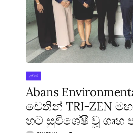
පුවත්
Abans Environmental
වෙතින් TRI-ZEN මහල
හට සුවිශේෂී වූ ගෘහ