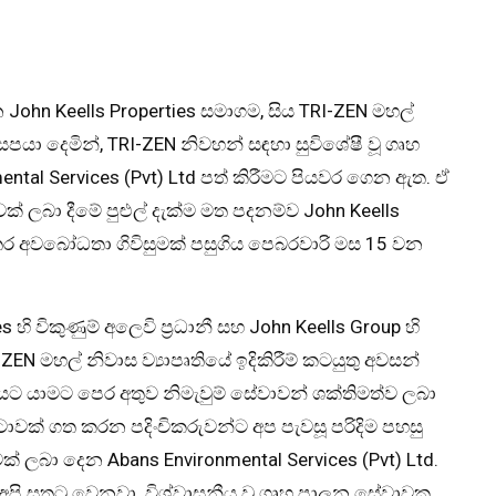
වන John Keells Properties සමාගම, සිය TRI-ZEN මහල්
යා දෙමින්, TRI-ZEN නිවහන් සඳහා සුවිශේෂී වූ ගෘහ
al Services (Pvt) Ltd පත් කිරීමට පියවර ගෙන ඇත. ඒ
් ලබා දීමේ පුළුල් දැක්ම මත පදනම්ව John Keells
අතර අවබෝධතා ගිවිසුමක් පසුගිය පෙබරවාරි මස 15 වන
 හි විකුණුම් අලෙවි ප්‍රධානී සහ John Keells Group හි
EN මහල් නිවාස ව්‍යාපෘතියේ ඉදිකිරීම් කටයුතු අවසන්
චියට යාමට පෙර අතුව නිමැවුම් සේවාවන් ශක්තිමත්ව ලබා
ටාවක් ගත කරන පදිංචිකරුවන්ට අප පැවසූ පරිදිම පහසු
ක් ලබා දෙන Abans Environmental Services (Pvt) Ltd.
අපි සතුටු වෙනවා. විශ්වාසනීය වූ ගෘහ පාලන සේවාවක