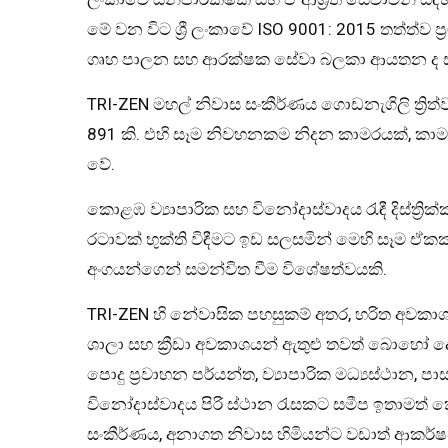
මේ වන විට ශ්‍රී ලංකාවේ ISO 9001: 2015 තත්ත්ව ප්
ගෘහ පාලන සහ ආරක්ෂක සේවා බලකා ආයතන ද ස
TRI-ZEN මහල් නිවාස සංකීර්ණය ගොඩනැගිලි ත්‍රිත්
891 කි. එහි සෑම නිවහනකම නිදන කාමරයක්, කාම
වේ.
කොළඹ ව්‍යාපාරික සහ විනෝදාස්වාදය රැඳී දිස්ත්‍ර
රටාවක් භුක්ති විඳීමට ඉඩ සලසමින් මෙහි සෑම ඒක
අංගයන්ගෙන් සමන්විත වීම විශේෂත්වයකි.
TRI-ZEN හි නේවාසික පහසුකම් අතර, හරිත අවකාශයක
ශාලා සහ ක්‍රීඩා අවකාශයන් ඇතුළු තවත් බොහෝ 
පොදු ප්‍රවාහන පර්යන්ත, ව්‍යාපාරික මධ්‍යස්ථාන, 
විනෝදාස්වාදය පිරි ස්ථාන රැසකට සමීප ඉතාමත් කෙට
සංකීර්ණය, අනාගත නිවාස හිමියන්ට වඩාත් ආකර්ෂණ