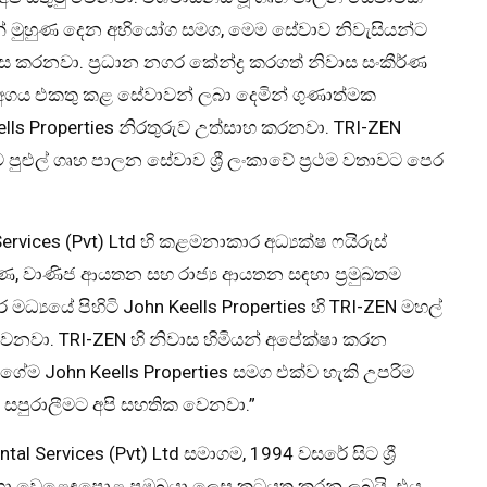
ුන් මුහුණ දෙන අභියෝග සමග, මෙම සේවාව නිවැසියන්ට
ස කරනවා. ප්‍රධාන නගර කේන්ද්‍ර කරගත් නිවාස සංකීර්ණ
 අගය එකතු කළ සේවාවන් ලබා දෙමින් ගුණාත්මක
ells Properties නිරතුරුව උත්සාහ කරනවා. TRI-ZEN
 පුළුල් ගෘහ පාලන සේවාව ශ්‍රී ලංකාවේ ප්‍රථම වතාවට පෙර
Services (Pvt) Ltd හි කළමනාකාර අධ්‍යක්ෂ ෆයිරුස්
ණ, වාණිජ ආයතන සහ රාජ්‍ය ආයතන සඳහා ප්‍රමුඛතම
්‍යයේ පිහිටි John Keells Properties හි TRI-ZEN මහල්
 වෙනවා. TRI-ZEN හි නිවාස හිමියන් අපේක්ෂා කරන
ේම John Keells Properties සමග එක්ව හැකි උපරිම
් සපුරාලීමට අපි සහතික වෙනවා.”
 Services (Pvt) Ltd සමාගම, 1994 වසරේ සිට ශ්‍රී
හා වෙළෙඳපොළ ප්‍රමුඛයා ලෙස කටයුතු කරනු ලබයි. එය