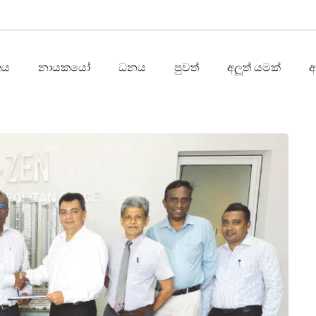
තය
නායකයෝ
ධනය
පුවත්
අලූත් යමක්