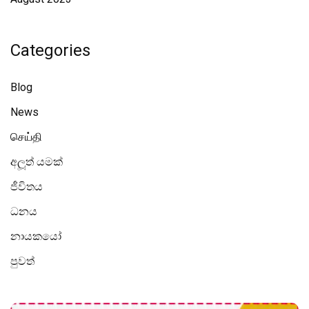
Categories
Blog
News
செய்தி
අලූත් යමක්
ජීවිතය
ධනය
නායකයෝ
පුවත්