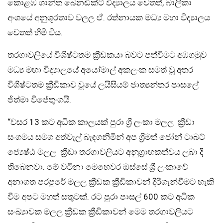
කොළඹ ශාන්ත බෙනඩික්ට් විද්‍යාලය වෙතත්, බාලිකා
අංශයේ අනුශූරතාව වලල ඒ. රත්නායක මධ්‍ය මහා විද්‍යාලය
වෙතත් හිමි විය.
තරගාවලියේ විශිෂ්ටතම ක්‍රීඩකයා බවට පත්වීමට අඹගමුව
මධ්‍ය මහා විද්‍යාලයේ අයෝමාල් අකලංක සමත් වූ අතර
විශිෂ්ටතම ක්‍රීඩිකාව වූයේ ලයිසියම් ජාත්‍යන්තර පාසලේ
ජිත්මා විජේතුංගයි.
“වසර 13 කට අධික කාලයක් පුරා ශ්‍රී ලංකා මලල ක්‍රීඩා
සංගමය සමග අත්වැල් බැඳගනිමින් අප ශ්‍රීමත් ජෝන් ටාබට්
ජ්‍යෙෂ්ඨ මලල ක්‍රීඩා තරගාවලියට අනුග්‍රාහකත්වය ලබා දී
තිබෙනවා. මේ වටිනා මෙහෙවර ඔස්සේ ශ්‍රී ලංකාවේ
අනාගත පරපුරේ මලල ක්‍රීඩක ක්‍රීඩිකාවන් දිරිගැන්වීමට හැකි
වීම අපට මහත් සතුටක්. රට පුරා පාසල් 600 කට අධික
සංඛ්‍යාවක මලල ක්‍රීඩක ක්‍රීඩිකාවන් මෙම තරගාවලියට