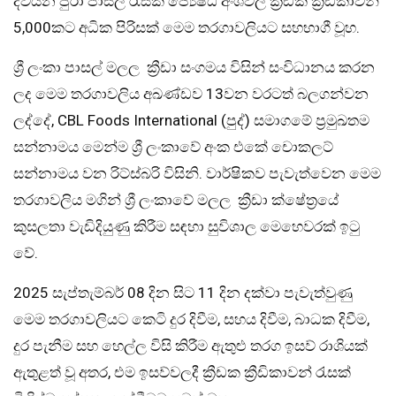
දිවයින පුරා පාසල් රැසක ජ්‍යෙෂ්ඨ අංශවල ක්‍රීඩක ක්‍රීඩිකාවන්
5,000කට අධික පිරිසක් මෙම තරගාවලියට සහභාගී වූහ.
ශ්‍රී ලංකා පාසල් මලල ක්‍රීඩා සංගමය විසින් සංවිධානය කරන
ලද මෙම තරගාවලිය අඛණ්ඩව 13වන වරටත් බලගන්වන
ලද්දේ, CBL Foods International (පුද්) සමාගමේ ප්‍රමුඛතම
සන්නාමය මෙන්ම ශ්‍රී ලංකාවේ අංක එකේ චොකලට්
සන්නාමය වන රිට්ස්බරි විසිනි. වාර්ෂිකව පැවැත්වෙන මෙම
තරගාවලිය මගින් ශ්‍රී ලංකාවේ මලල ක්‍රීඩා ක්ෂේත්‍රයේ
කුසලතා වැඩිදියුණු කිරීම සඳහා සුවිශාල මෙහෙවරක් ඉටු
වේ.
2025 සැප්තැම්බර් 08 දින සිට 11 දින දක්වා පැවැත්වුණු
මෙම තරගාවලියට කෙටි දුර දිවීම, සහය දිවීම, බාධක දිවීම,
දුර පැනීම සහ හෙල්ල විසි කිරීම ඇතුළු තරග ඉසව් රාශියක්
ඇතුළත් වූ අතර, එම ඉසව්වලදී ක්‍රීඩක ක්‍රීඩිකාවන් රැසක්