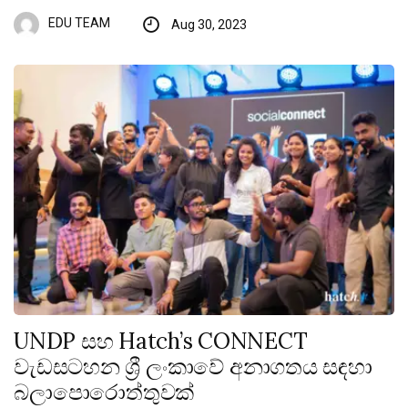
EDU TEAM
Aug 30, 2023
UNDP සහ Hatch’s CONNECT
වැඩසටහන ශ්‍රී ලංකාවේ අනාගතය සඳහා
බලාපොරොත්තුවක්