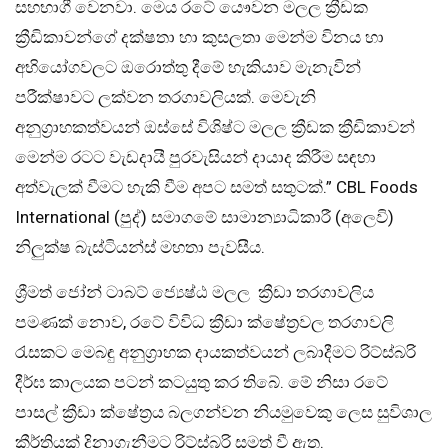
සහභාගී වෙනවා. මෙය රටේ යෞවන මලල ක්‍රීඩක
ක්‍රීඩිකාවන්ගේ දක්ෂතා හා කුසලතා මෙන්ම විනය හා
අභියෝගවලට ඔරොත්තු දීමේ හැකියාව මැනැවින්
පරීක්ෂාවට ලක්වන තරගාවලියක්. මෙවැනි
අනුග්‍රාහකත්වයන් ඔස්සේ විශිෂ්ට මලල ක්‍රීඩක ක්‍රීඩිකාවන්
මෙන්ම රටට වැඩදායී පුරවැසියන් දායාද කිරීම සඳහා
අත්වැලක් වීමට හැකි වීම අපට සමත් සතුටක්.” CBL Foods
International (පුද්) සමාගමේ සාමාන්‍යාධිකාරී (අලෙවි)
නිලුක්ෂ බැස්ටියන්ස් මහතා පැවසීය.
ශ්‍රීමත් ජෝන් ටාබට් ජ්‍යෙෂ්ඨ මලල ක්‍රීඩා තරගාවලිය
පමණක් නොව, රටේ විවිධ ක්‍රීඩා ක්ෂේත්‍රවල තරගාවලි
රැසකට මෙබඳු අනුග්‍රාහක දායකත්වයන් ලබාදීමට රිට්ස්බරි
දීර්ඝ කාලයක පටන් කටයුතු කර තිබේ. මේ නිසා රටේ
පාසල් ක්‍රීඩා ක්ෂේත්‍රය බලගන්වන නියමුවෙකු ලෙස සුවිශාල
කීර්තියක් දිනාගැනීමට රිට්ස්බරි සමත් වී ඇත.