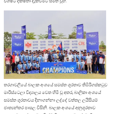
විශිෂ්ට දක්ෂතා දැක්වීමට සමත් වූහ.
තරගාවලියේ බාලක අංශයේ සමස්ත ශූරතාව තිඹිරිගස්කටුව
මාරිස්ටෙලා විද්‍යාලය වෙත හිමි වූ අතර, බාලිකා අංශයේ
සමස්ත ශූරතාවය දිනාගන්නා ලද්දේ වත්තල ලයිසියම්
ජාත්‍යන්තර පාසල විසිනි. බාලක අංශයේ අනුශූරතාව