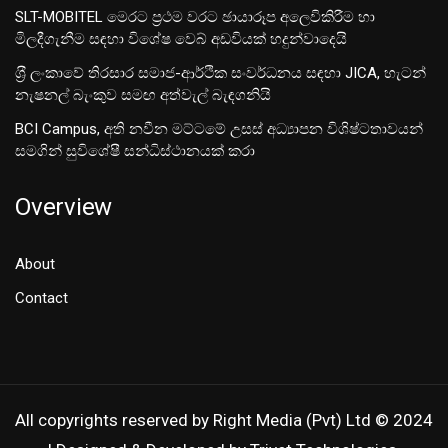
SLT-MOBITEL මෙරට ප්‍රථම වරට ඡායාරූප අලෙවිකිරීම හා
මිලදීගැනීම සඳහා විශේෂ වෙබ් අඩවියක් හදුන්වාදෙයි
ශ‍්‍රී ලංකාවේ තිරසාර සමාජ-ආර්ථික සංවර්ධනය සඳහා JICA, හැටන්
නැෂනල් බැංකුව සමඟ අත්වැල් බැඳගනියි
BCI Campus, අති නවීන මට්ටමේ උසස් අධ්‍යාපන විශිෂ්ටතාවයන්
සමගින් සුවිශේෂී සන්ධිස්ථානයක් කරා
Overview
About
Contact
All copyrights reserved by Right Media (Pvt) Ltd © 2024