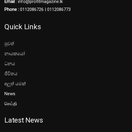
Email
: info@profitmagazine.lk
Phone :
0112086726 | 0112086773
Quick Links
පුවත්
නායකයෝ
ධනය
ජීවිතය
අලූත් යමක්
News
செய்தி
Latest News