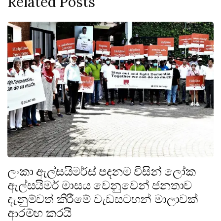
Related Posts
ලංකා ඇල්සයිමර්ස් පදනම විසින් ලෝක
ඇල්සයිමර් මාසය වෙනුවෙන් ජනතාව
දැනුම්වත් කිරීමේ වැඩසටහන් මාලාවක්
ආරම්භ කරයි