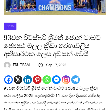
පුවත්
93වන රිට්ස්බරි ශ්‍රීමත් ජෝන් ටාබට්
ජ්‍යෙෂ්ඨ මලල ක්‍රීඩා තරගාවලිය
අතිසාර්ථක ලෙස අවසන් වෙයි
EDU TEAM
Sep 17, 2025
93වන රිට්ස්බරි ශ්‍රීමත් ජෝන් ටාබට් ජ්‍යෙෂ්ඨ මලල ක්‍රීඩා
තරගාවලිය 2025 සැප්තැම්බර් 11 වන දින දියගම මහින්ද
රාජපක්ෂ ක්‍රීඩාංගණයේදී අතිසාර්ථක අන්දමින් අවසන් විය.