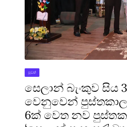
පුවත්
සෙලාන් බැංකුව සිය 
වෙනුවෙන් පුස්තකාල 
6ක් වෙත නව පුස්තකා