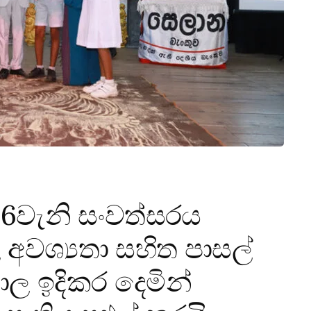
36වැනි සංවත්සරය
අවශ්‍යතා සහිත පාසල්
ල ඉදිකර දෙමින්