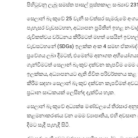
පිහිටුවනු ලැබූ සමස්ත පාසල් පුස්තකාල සංඛ්‍යාව 2
සෙලාන් බැංකුවේ 25 වැනි සංවත්සර සැමරුමේ අං
පැහැසර වැඩසටහන, අධ්‍යාපන ප්‍රමිතීන් ඉහළ නංවාලී
රුචිකත්වය වර්ධනය කිරීමටත් මහත් සෙයින් ඉවහල්
වැඩසටහනේ (SDGs) ඉලක්ක අංක 4 සමඟ ඒකාබද්ධ ව
ප්‍රවේශය ලබා දීමටත්, එමෙන්ම අනාගත අභියෝගයන
ගැන්වීමටත් සෙලාන් බැංකුව දක්වන කැපවීම මෙ
ඉලක්කය, අධ්‍යාපනයට ඇති ජීවිත පරිවර්තනය කළ හ
කිරීම සඳහා සෙලාන් බැංකුව දක්වන කැපවීමත් 
ප්‍රධාන සාධකයක් ලෙසින්ද දැක්විය හැක.
සෙලාන් බැංකුවේ අධ්‍යක්ෂ මණ්ඩලයේ තිරසාර අනුක
කළමනාකරණය වන මෙම ව්‍යාපෘතිය, එහි අවසාන ප්‍රත
දීමට සැදී පැහැදී සිටී.