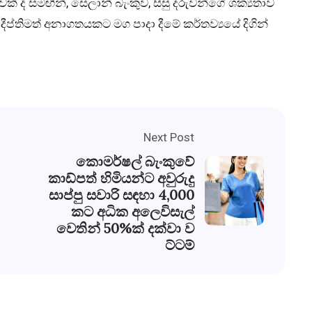
ාවක් ද සමඟින්, සෙලාන් බැංකුව, සිසු දරුවන්ගේ ශක්‍යතාව
ීප්තිමත් අනාගතයකට මග පාදා දීමේ කර්තව්‍යයේ දිගින්
Next Post
කොමර්ෂල් බැංකුවේ
කාඩ්පත් හිමියන්ට අවුරුදු
සාප්පු සවාරි සඳහා 4,000
කට අධික අලෙවිසැල්
වෙතින් 50%ක් දක්වා ව
ට්ටම්