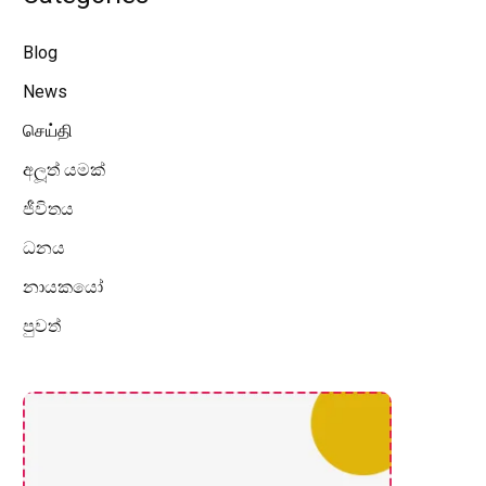
Blog
News
செய்தி
අලූත් යමක්
ජීවිතය
ධනය
නායකයෝ
පුවත්