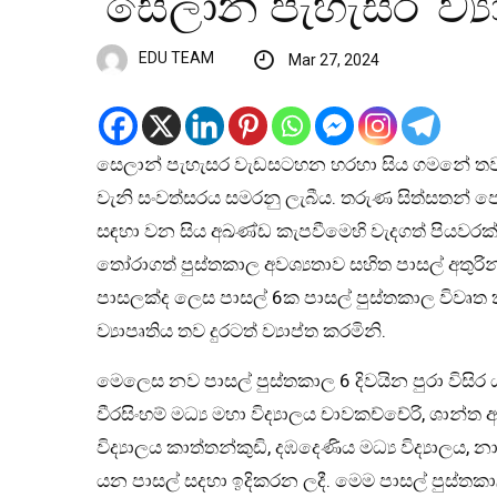
‘සෙලාන් පැහැසර’ ව්‍ය
EDU TEAM
Mar 27, 2024
සෙලාන් පැහැසර වැඩසටහන හරහා සිය ගමනේ තවත්
වැනි සංවත්සරය සමරනු ලැබීය. තරුණ සිත්සතන් 
සඳහා වන සිය අඛණ්ඩ කැපවීමෙහි වැදගත් පියවරක් සනි
තෝරාගත් පුස්තකාල අවශ්‍යතාව සහිත පාසල් අතුරින් 
පාසලක්ද ලෙස පාසල් 6ක පාසල් පුස්තකාල විවෘත 
ව්‍යාපෘතිය තව දුරටත් ව්‍යාප්ත කරමිනි.
මෙලෙස නව පාසල් පුස්තකාල 6 දිවයින පුරා විසිර ය
වීරසිංහම් මධ්‍ය මහා විද්‍යාලය චාවකච්චේරි, ශාන්ත
විද්‍යාලය කාත්තන්කුඩි, දඹදෙණිය මධ්‍ය විද්‍යාලය, න
යන පාසල් සදහා ඉදිකරන ලදී. මෙම පාසල් පුස්තකාල