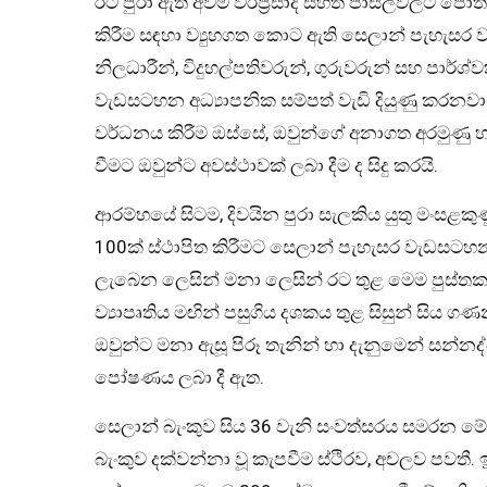
රට පුරා ඇති අවම වරප්‍රසාද සහිත පාසල්වලට පොත්
කිරීම සඳහා ව්‍යුහගත කොට ඇති සෙලාන් පැහැසර ව
නිලධාරීන්, විදුහල්පතිවරුන්, ගුරුවරුන් සහ පාර්
වැඩසටහන අධ්‍යාපනික සම්පත් වැඩි දියුණු කරනව
වර්ධනය කිරීම ඔස්සේ, ඔවුන්ගේ අනාගත අරමුණු හ
වීමට ඔවුන්ට අවස්ථාවක් ලබා දීම ද සිදු කරයි.
ආරම්භයේ සිටම, දිවයින පුරා සැලකිය යුතු මංසළක
100ක් ස්ථාපිත කිරීමට සෙලාන් පැහැසර වැඩසටහන 
ලැබෙන ලෙසින් මනා ලෙසින් රට තුළ මෙම පුස්තක
ව්‍යාපෘතිය මඟින් පසුගිය දශකය තුළ සිසුන් සි
ඔවුන්ට මනා ඇසූ පිරූ තැනින් හා දැනුමෙන් සන්නද්ධ
පෝෂණය ලබා දී ඇත.
සෙලාන් බැංකුව සිය 36 වැනි සංවත්සරය සමරන ම
බැංකුව දක්වන්නා වූ කැපවීම ස්ථිරව, අචලව පවතී. ඉ