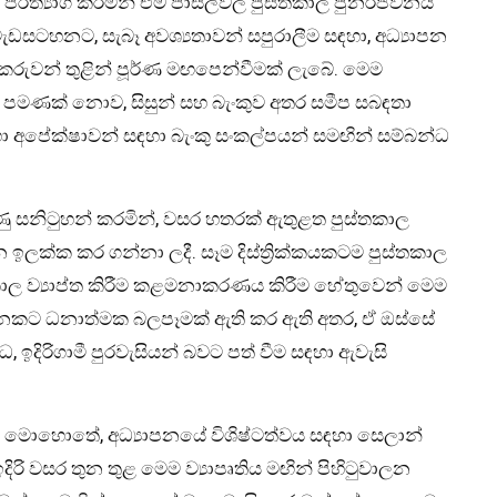
 පරිත්‍යාග කරමින් එම පාසල්වල පුස්තකාල පුනර්ජීවනය
ැඩසටහනට, සැබෑ අවශ්‍යතාවන් සපුරාලීම සඳහා, අධ්‍යාපන
ශ්වකරුවන් තුළින් පූර්ණ මඟපෙන්වීමක් ලැබේ. මෙම
ා පමණක් නොව, සිසුන් සහ බැංකුව අතර සමීප සබඳතා
ා අපේක්ෂාවන් සඳහා බැංකු සංකල්පයන් සමඟින් සම්බන්ධ
ුණු සනිටුහන් කරමින්, වසර හතරක් ඇතුළත පුස්තකාල
ඉලක්ක කර ගන්නා ලදී. සෑම දිස්ත්‍රික්කයකටම පුස්තකාල
ාල ව්‍යාප්ත කිරීම කළමනාකරණය කිරීම හේතුවෙන් මෙම
ය ගණනකට ධනාත්මක බලපෑමක් ඇති කර ඇති අතර, ඒ ඔස්සේ
, ඉදිරිගාමී පුරවැසියන් බවට පත් වීම සඳහා ඇවැසි
ේ මොහොතේ, අධ්‍යාපනයේ විශිෂ්ටත්වය සඳහා සෙලාන්
දිරි වසර තුන තුළ මෙම ව්‍යාපෘතිය මඟින් පිහිටුවාලන