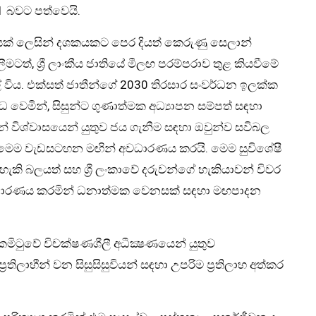
31 බවට පත්වෙයි.
ගයක් ලෙසින් දශකයකට පෙර දියත් කෙරුණු සෙලාන්
මටත්, ශ්‍රී ලාංකීය ජාතියේ මීලඟ පරම්පරාව තුළ කියවීමේ
 විය. එක්සත් ජාතීන්ගේ 2030 තිරසාර සංවර්ධන ඉලක්ක
ෙමින්, සිසුන්ට ගුණාත්මක අධ්‍යාපන සම්පත් සඳහා
් විශ්වාසයෙන් යුතුව ජය ගැනීම සඳහා ඔවුන්ව සවිබල
ම මෙම වැඩසටහන මඟින් අවධාරණය කරයි. මෙම සුවිශේෂී
ැකි බලයත් සහ ශ්‍රී ලංකාවේ දරුවන්ගේ හැකියාවන් විවර
අවධාරණය කරමින් ධනාත්මක වෙනසක් සඳහා මඟපාදන
මිටුවේ විචක්ෂණශීලී අධීක්‍ෂණයෙන් යුතුව
ිලාභීන් වන සිසුසිසුවියන් සඳහා උපරිම ප්‍රතිලාභ අත්කර