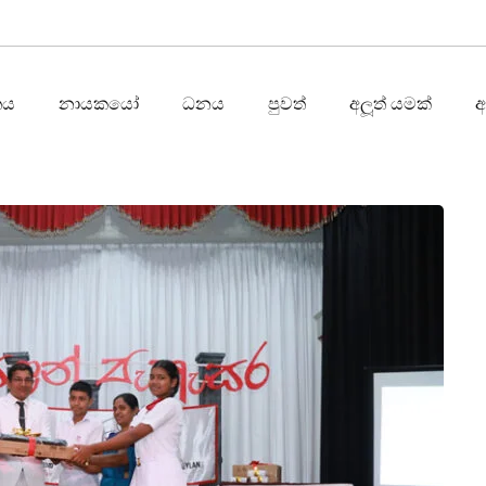
තය
නායකයෝ
ධනය
පුවත්
අලූත් යමක්