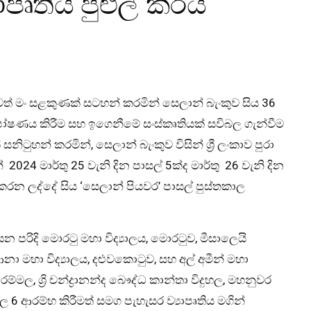
ාපෘතිය පුළුල් කරයි
 මං සළකුණක් සටහන් කරමින් සෙලාන් බැංකුව සිය 36
පෝෂණය කිරීම සහ ඉගෙනීමේ සංස්කෘතියක් සවිබල ගැන්වීම
ටුහන් කරමින්, සෙලාන් බැංකුව විසින් ශ්‍රී ලංකාව පුරා
2024 මාර්තු 25 වැනි දින පාසල් 5ක්ද මාර්තු 26 වැනි දින
කරන ලද්දේ සිය ‘සෙලාන් පියවර’ පාසල් පුස්තකාල
න පරිදි මොරටු මහා විද්‍යාලය, මොරටුව, මීසාලෙයි
 ආනා මහා විද්‍යාලය, දළුවකොටුව, සහ අල් අමීන් මහා
ාරම්මල, ශ්‍රි චන්ද්‍රානන්ද බෞද්ධ කාන්තා විදුහල, මහනුවර
 6 ආරම්භ කිරීමත් සමග පැහැසර ව්‍යාපෘතිය මගින්