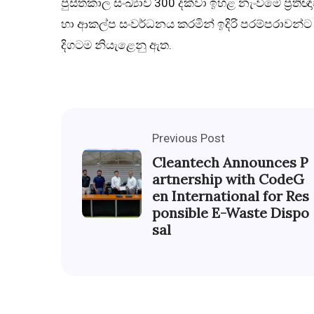
පුස්තකාල සංඛ්‍යාව 300 දක්වා ඉහළ නැංවීමේ ප්‍රතිඥ
හා ආකල්ප සංවර්ධනය කරමින් ඉදිරි පරම්පරාවන්ට ද
දිගටම නියැළෙනු ඇත.
Previous Post
Cleantech Announces P
artnership with CodeG
en International for Res
ponsible E-Waste Dispo
sal