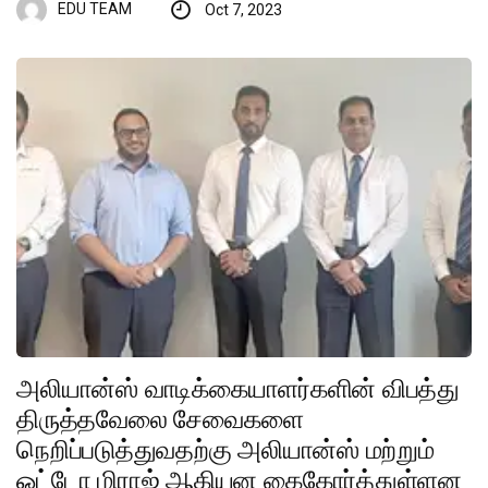
EDU TEAM
Oct 7, 2023
அலியான்ஸ் வாடிக்கையாளர்களின் விபத்து
திருத்தவேலை சேவைகளை
நெறிப்படுத்துவதற்கு அலியான்ஸ் மற்றும்
ஓட்டோ மிராஜ் ஆகியன கைகோர்த்துள்ளன