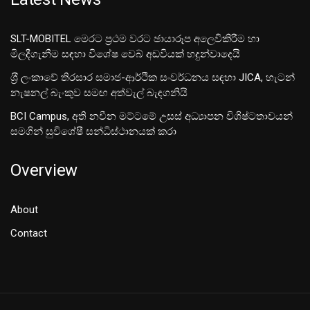
SLT-MOBITEL මෙරට ප්‍රථම වරට ඡායාරූප අලෙවිකිරීම හා
මිලදීගැනීම සඳහා විශේෂ වෙබ් අඩවියක් හදුන්වාදෙයි
ශ‍්‍රී ලංකාවේ තිරසාර සමාජ-ආර්ථික සංවර්ධනය සඳහා JICA, හැටන්
නැෂනල් බැංකුව සමඟ අත්වැල් බැඳගනියි
BCI Campus, අති නවීන මට්ටමේ උසස් අධ්‍යාපන විශිෂ්ටතාවයන්
සමගින් සුවිශේෂී සන්ධිස්ථානයක් කරා
Overview
About
Contact