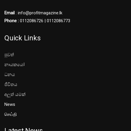
Email
: info@profitmagazine.lk
Phone :
0112086726 | 0112086773
Quick Links
පුවත්
නායකයෝ
ධනය
ජීවිතය
අලූත් යමක්
News
செய்தி
Latest News