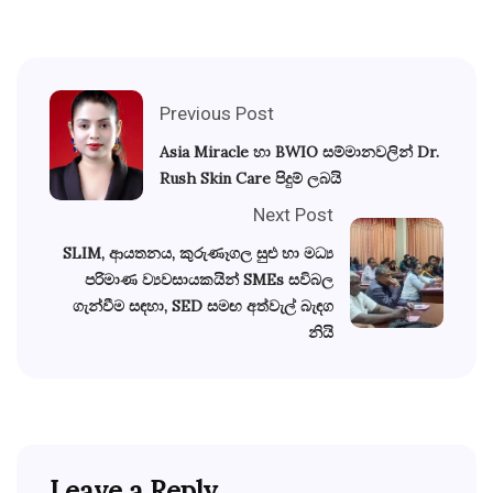
Previous Post
Asia Miracle හා BWIO සම්මානවලින් Dr.
Rush Skin Care පිදුම් ලබයි
Next Post
SLIM, ආයතනය, කුරුණෑගල සුළු හා මධ්‍ය
පරිමාණ ව්‍යවසායකයින් SMEs සවිබල
ගැන්වීම සඳහා, SED සමඟ අත්වැල් බැඳග
නියි
Leave a Reply