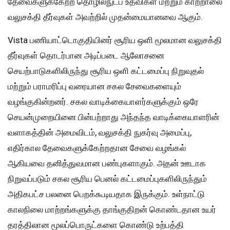
தேவைகளுக்கேற்ற தொழில்நுட்ப உதவிகள் மற்றும் காற்றாலை
வலுசக்தி தீர்வுகள் அவற்றில் முதன்மையானவை ஆகும்.
Vista பணியாட்டொகுதியினர் சூரிய ஒளி மூலமான வலுசக்தி
தீர்வுகள் தொடர்பான அடிப்படை ஆலோசனை
செயற்பாடுகளிலிருந்து சூரிய ஒளி கட்டமைப்பு நிறுவுதல்
மற்றும் பராமரிப்பு வரையான சகல சேவைகளையும்
வழங்குகின்றனர். சகல வாடிக்கையாளர்களுக்கும் ஒரே
செயன்முறையினை பின்பற்றாது அந்தந்த வாடிக்கையாளரின்
வளாகத்தின் அமைவிடம், வலுசக்தி நுகர்வு அமைப்பு,
எதிர்கால தேவைகளுக்கேற்றதான சேவை வழங்கல்
ஆகியவை தனித்துவமான பண்புகளாகும். அதன் ஊடாக
நிறுவப்படும் சகல சூரிய பெனல் கட்டமைப்புகளிலிருந்தும்
அதிகபட்ச பலனை பெறக்கூடியதாக இருக்கும். உள்நாட்டு
காலநிலை மாற்றங்களுக்கு தாங்குதிறன் கொண்டதான உயர்
தரத்திலான மூலப்பொருட்களை கொண்டு உற்பத்தி