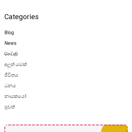
Categories
Blog
News
செய்தி
අලූත් යමක්
ජීවිතය
ධනය
නායකයෝ
පුවත්