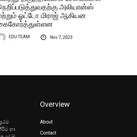
நெறிப்படுத்துவதற்கு அலியான்ஸ்
மற்றும் ஓட்டோ மிராஜ் ஆகியன
கைகோர்த்துள்ளன
EDU TEAM
Nov 7, 2023
Overview
‍රථම
About
ිරීම හා
Contact
ේෂ වෙබ්