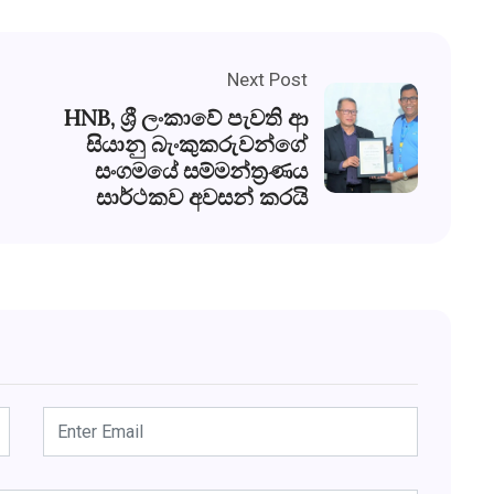
Next Post
HNB, ශ්‍රී ලංකාවේ පැවති ආ
සියානු බැංකුකරුවන්ගේ
සංගමයේ සම්මන්ත්‍රණය
සාර්ථකව අවසන් කරයි