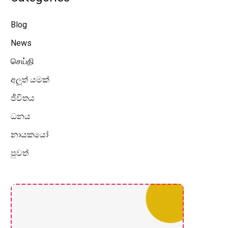
Blog
News
செய்தி
අලූත් යමක්
ජීවිතය
ධනය
නායකයෝ
පුවත්