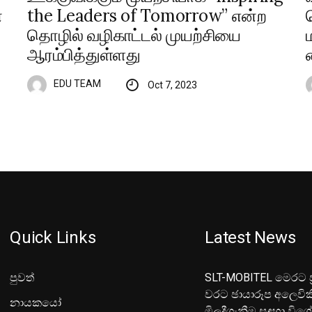
ன
the Leaders of Tomorrow” என்ற
தொழில் வழிகாட்டல் முயற்சியை
ஆரம்பித்துள்ளது
EDU TEAM
Oct 7, 2023
Quick Links
Latest News
පුවත්
SLT-MOBITEL මෙරට ප්
වරට ඡායාරූප අලෙවික
නායකයෝ
මිලදීගැනීම සඳහා විශ