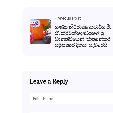
Previous Post
සණස නිර්මාතෘ ආචාර්ය පී.
ඒ. කිරිවන්දෙණියගේ ප්‍ර
ධානත්වයෙන් ‘ජාත්‍යන්තර
සමුපකාර දිනය’ සැමරෙයි
Leave a Reply