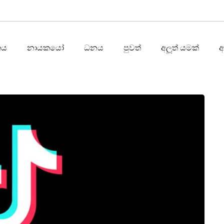
තය
නායකයෝ
ධනය
පුවත්
අලූත් යමක්