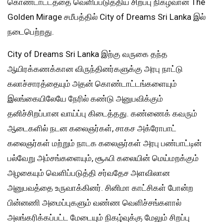
கொண்டாட்டத்தை வெளிப்படுத்திய சிறப்பு நிகழ்வான The
Golden Mirage சமீபத்தில் City of Dreams Sri Lanka இல்
நடைபெற்றது.
City of Dreams Sri Lanka இற்கு வருகை தந்த
ஆயிரக்கணக்கான விருந்தினர்களுக்கு அரபு நாட்டு
கலாச்சாரத்தையும் அதன் கொண்டாட்டங்களையும்
இலங்கையிலேயே நேரில் கண்டு அனுபவிக்கும்
தனிச்சிறப்பான வாய்ப்பு கிடைத்தது. கண்ணைக் கவரும்
ஆடைகளில் நடன கலைஞர்கள், சாகச அக்ரோபாட்
கலைஞர்கள் மற்றும் நாடக கலைஞர்கள் அரபு பண்பாட்டின்
பல்வேறு அம்சங்களையும், சூஃபி கலையின் மெய்மறக்கும்
அழகையும் வெளிப்படுத்தி சர்வதேச அளவிலான
அனுபவத்தை உருவாக்கினர். சினிமா காட்சிகள் போன்ற
பின்னணி அமைப்புகளும் வண்ண வெளிச்சங்களால்
அலங்கரிக்கப்பட்ட மேடையும் நிகழ்வுக்கு மேலும் சிறப்பு