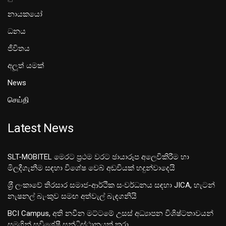
නායකයෝ
ධනය
ජීවිතය
අලූත් යමක්
News
செய்தி
Latest News
SLT-MOBITEL මෙරට ප්‍රථම වරට ඡායාරූප අලෙවිකිරීම හා
මිලදීගැනීම සඳහා විශේෂ වෙබ් අඩවියක් හදුන්වාදෙයි
ශ‍්‍රී ලංකාවේ තිරසාර සමාජ-ආර්ථික සංවර්ධනය සඳහා JICA, හැටන්
නැෂනල් බැංකුව සමඟ අත්වැල් බැඳගනියි
BCI Campus, අති නවීන මට්ටමේ උසස් අධ්‍යාපන විශිෂ්ටතාවයන්
සමගින් සුවිශේෂී සන්ධිස්ථානයක් කරා