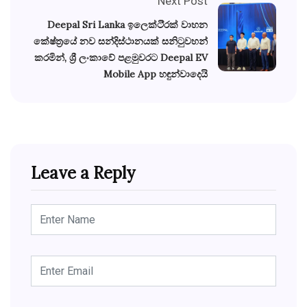
Next Post
Deepal Sri Lanka ඉලෙක්ටි්‍රක් වාහන
කේෂ්ත්‍රයේ නව සන්දිස්ථානයක් සනිටුවහන්
කරමින්, ශ්‍රී ලංකාවේ පළමුවරට Deepal EV
Mobile App හඳුන්වාදෙයි
Leave a Reply