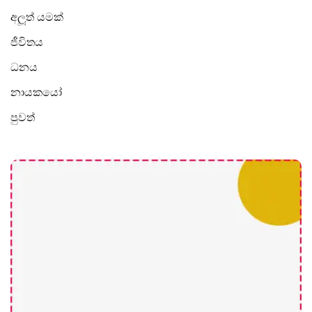
අලූත් යමක්
ජීවිතය
ධනය
නායකයෝ
පුවත්