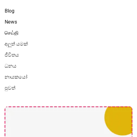
Blog
News
செய்தி
අලූත් යමක්
ජීවිතය
ධනය
නායකයෝ
පුවත්