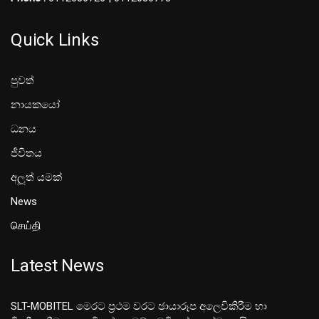
Quick Links
පුවත්
නායකයෝ
ධනය
ජීවිතය
අලූත් යමක්
News
செய்தி
Latest News
SLT-MOBITEL මෙරට ප්‍රථම වරට ඡායාරූප අලෙවිකිරීම හා