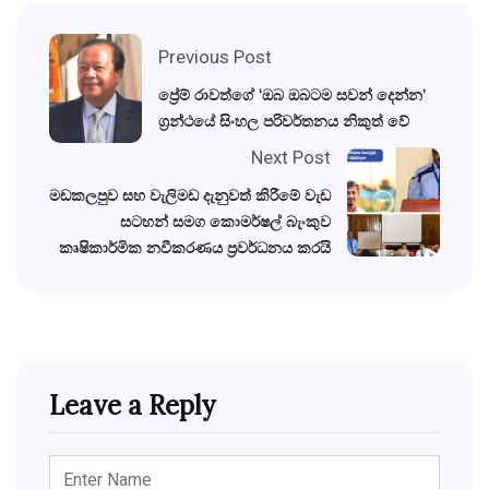
Previous Post
ප්‍රේම් රාවත්ගේ ‘ඔබ ඔබටම සවන් දෙන්න’
ග්‍රන්ථයේ සිංහල පරිවර්තනය නිකුත් වේ
Next Post
මඩකලපුව සහ වැලිමඩ දැනුවත් කිරීමේ වැඩ
සටහන් සමග කොමර්ෂල් බැංකුව
කෘෂිකාර්මික නවීකරණය ප්‍රවර්ධනය කරයි
Leave a Reply