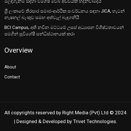
මිලදීගැනීම සඳහා විශේෂ වෙබ් අඩවියක් හදුන්වාදෙයි
ශ‍්‍රී ලංකාවේ තිරසාර සමාජ-ආර්ථික සංවර්ධනය සඳහා JICA, හැටන්
නැෂනල් බැංකුව සමඟ අත්වැල් බැඳගනියි
BCI Campus, අති නවීන මට්ටමේ උසස් අධ්‍යාපන විශිෂ්ටතාවයන්
සමගින් සුවිශේෂී සන්ධිස්ථානයක් කරා
Overview
About
Contact
All copyrights reserved by Right Media (Pvt) Ltd © 2024
| Designed & Developed by Trivet Technologies.