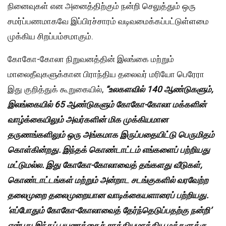
நினைவுகள் என அனைத்திற்கும் நன்றி செலுத்தும் ஒரு
சமர்ப்பணமாகவே இப்பிரச்சாரம் வடிவமைக்கப்பட்டுள்ளமை
முக்கிய சிறப்பம்சமாகும்.
கோகோ-கோலா நிறுவனத்தின் இலங்கை மற்றும்
மாலைதீவுகளுக்கான பிராந்திய தலைவர் மரியோ பெரேரா
இது குறித்துக் கூறுகையில்,
“உலகளவில் 140 ஆண்டுகளும்,
இலங்கையில் 65 ஆண்டுகளும் கோகோ-கோலா மக்களின்
வாழ்க்கையிலும் அவர்களின் மிக முக்கியமான
தருணங்களிலும் ஒரு அங்கமாக இருப்பதையிட்டு பெருமிதம்
கொள்கின்றது. இந்தக் கொண்டாட்டம் எங்களைப் பற்றியது
மட்டுமல்ல. இது கோகோ-கோலாவைத் தங்களது வீடுகள்,
கொண்டாட்டங்கள் மற்றும் அன்றாட சடங்குகளில் வரவேற்ற
தலைமுறை தலைமுறையான வாடிக்கையளாரைப் பற்றியது.
‘எப்போதும் கோகோ-கோலாவைத் தேர்ந்தெடுப்பதற்கு நன்றி’
என்பது இந்தப் பயணத்தைச் சாத்தியமாக்கிய மக்களுக்கு