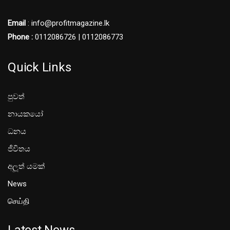
Email
: info@profitmagazine.lk
Phone :
0112086726 | 0112086773
Quick Links
පුවත්
නායකයෝ
ධනය
ජීවිතය
අලූත් යමක්
News
செய்தி
Latest News