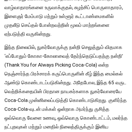
வாழ்வாதாரங்களை உருவாக்குதல், சுழற்சிப் பொருளாதாரம்,
இளைஞர் மேம்பாடு மற்றும் உள்ளூர் கூட்டாண்மைகளில்
முதலீடு செய்தல் போன்றவற்றின் மூலம் மாற்றங்களை
ஏற்படுத்தி வருகின்றது.
இந்த நிலையில், நுகர்வோருக்கு நன்றி செலுத்தும் விதமாக
‘எப்போதும் கோகா-கோலாவைத் தேர்ந்தெடுப்பதற்கு நன்றி’
(Thank You for Always Picking Coca-Cola) என்ற
நெஞ்சார்ந்த பிரச்சாரக் கருப்பொருளின் கீழ் இந்த மைல்கல்
ஆண்டு கொண்டாடப்படுகின்றது. அதேபோல, இந்த 65 வருட
வெற்றிக்கதையின் பிரதான நாயகர்களாக நுகர்வோரையே
Coca-Cola முன்னிலைப்படுத்தி கொண்டாடுகிறது. குளிர்ந்த
Coca-Cola-வுடன் மக்கள் ஒன்றாக அமர்ந்து ருசித்த
ஒவ்வொரு வேளை உணவு, ஒவ்வொரு கொண்டாட்டம், மலர்ந்த
நட்புறவுகள் மற்றும் மனதில் நிலைத்திருக்கும் இனிய