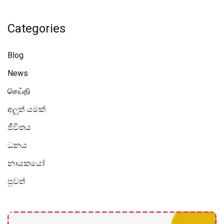
Categories
Blog
News
செய்தி
අලූත් යමක්
ජීවිතය
ධනය
නායකයෝ
පුවත්