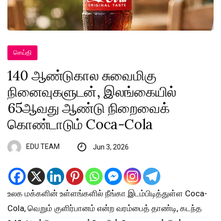
செய்தி
140 ஆண்டுகால சுவைமிகு
நினைவுகளுடன், இலங்கையில்
65ஆவது ஆண்டு நிறைவைக்
கொண்டாடும் Coca-Cola
EDU TEAM
Jun 3, 2026
உலக மக்களின் உள்ளங்களில் நீங்கா இடம்பிடித்துள்ள Coca-
Cola, வெறும் குளிர்பானம் என்ற வரம்பைத் தாண்டி, கடந்த