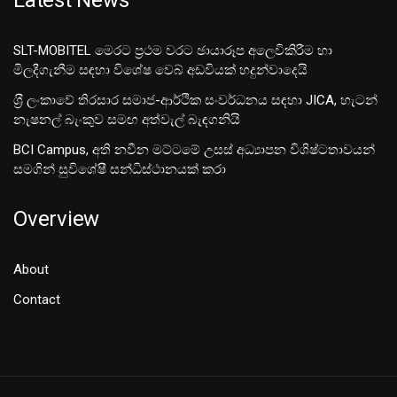
SLT-MOBITEL මෙරට ප්‍රථම වරට ඡායාරූප අලෙවිකිරීම හා
මිලදීගැනීම සඳහා විශේෂ වෙබ් අඩවියක් හදුන්වාදෙයි
ශ‍්‍රී ලංකාවේ තිරසාර සමාජ-ආර්ථික සංවර්ධනය සඳහා JICA, හැටන්
නැෂනල් බැංකුව සමඟ අත්වැල් බැඳගනියි
BCI Campus, අති නවීන මට්ටමේ උසස් අධ්‍යාපන විශිෂ්ටතාවයන්
සමගින් සුවිශේෂී සන්ධිස්ථානයක් කරා
Overview
About
Contact