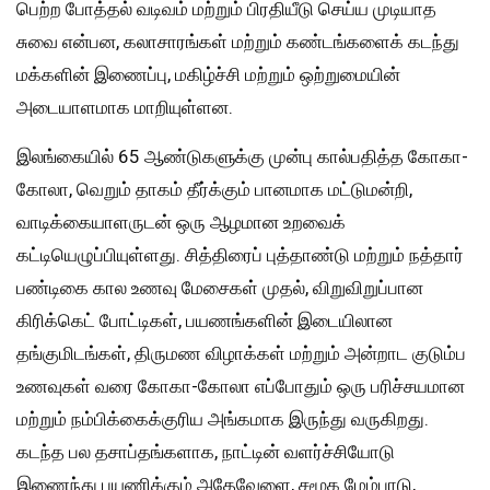
பெற்ற போத்தல் வடிவம் மற்றும் பிரதியீடு செய்ய முடியாத
சுவை என்பன, கலாசாரங்கள் மற்றும் கண்டங்களைக் கடந்து
மக்களின் இணைப்பு, மகிழ்ச்சி மற்றும் ஒற்றுமையின்
அடையாளமாக மாறியுள்ளன.
இலங்கையில் 65 ஆண்டுகளுக்கு முன்பு கால்பதித்த கோகா-
கோலா, வெறும் தாகம் தீர்க்கும் பானமாக மட்டுமன்றி,
வாடிக்கையாளருடன் ஒரு ஆழமான உறவைக்
கட்டியெழுப்பியுள்ளது. சித்திரைப் புத்தாண்டு மற்றும் நத்தார்
பண்டிகை கால உணவு மேசைகள் முதல், விறுவிறுப்பான
கிரிக்கெட் போட்டிகள், பயணங்களின் இடையிலான
தங்குமிடங்கள், திருமண விழாக்கள் மற்றும் அன்றாட குடும்ப
உணவுகள் வரை கோகா-கோலா எப்போதும் ஒரு பரிச்சயமான
மற்றும் நம்பிக்கைக்குரிய அங்கமாக இருந்து வருகிறது.
கடந்த பல தசாப்தங்களாக, நாட்டின் வளர்ச்சியோடு
இணைந்து பயணிக்கும் அதேவேளை, சமூக மேம்பாடு,