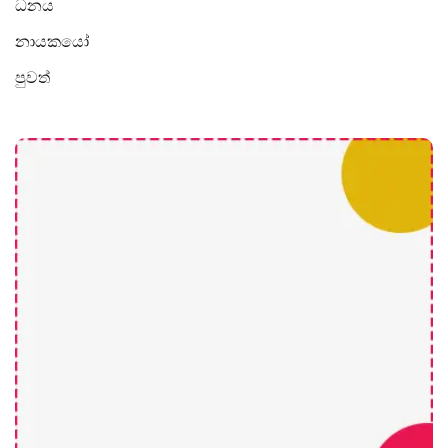
ධනය
නායකයෝ
පුවත්