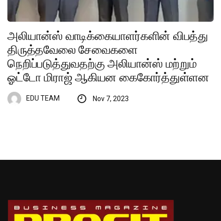
அலியான்ஸ் வாடிக்கையாளர்களின் விபத்து
திருத்தவேலை சேவைகளை
நெறிப்படுத்துவதற்கு அலியான்ஸ் மற்றும்
ஓட்டோ மிராஜ் ஆகியன கைகோர்த்துள்ளன
EDU TEAM
Nov 7, 2023