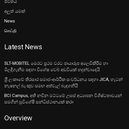
ජීවිතය
අලූත් යමක්
News
செய்தி
Latest News
SLT-MOBITEL මෙරට ප්‍රථම වරට ඡායාරූප අලෙවිකිරීම හා
මිලදීගැනීම සඳහා විශේෂ වෙබ් අඩවියක් හදුන්වාදෙයි
ශ‍්‍රී ලංකාවේ තිරසාර සමාජ-ආර්ථික සංවර්ධනය සඳහා JICA, හැටන්
නැෂනල් බැංකුව සමඟ අත්වැල් බැඳගනියි
BCI Campus, අති නවීන මට්ටමේ උසස් අධ්‍යාපන විශිෂ්ටතාවයන්
සමගින් සුවිශේෂී සන්ධිස්ථානයක් කරා
Overview