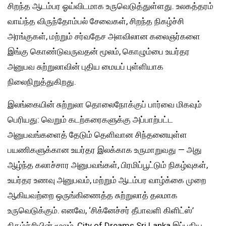
சிறந்த ஆடம்பர ஓய்விடமாக உருவெடுத்துள்ளது. உலகத்தரம்
வாய்ந்த விருந்தோம்பல் சேவைகள், சிறந்த நிகழ்ச்சி
அரங்குகள், மற்றும் சர்வதேச அளவிலான கலைஞர்களை
இங்கு கொண்டுவருவதன் மூலம், கொழும்பை உயர்தர
அனுபவ சுற்றுலாவின் புதிய மையப் புள்ளியாக
நிலைநிறுத்துகிறது.
இலங்கையின் சுற்றுலா தொலைநோக்குப் பார்வை மிகவும்
பெரியது: வெறும் கடற்கரைகளுக்கு அப்பாற்பட்ட
அனுபவங்களைத் தேடும் தெளிவான சிந்தனையுள்ள
பயணிகளுக்கான உயர்தர இலக்காக உருமாறுவது — அது
ஆழ்ந்த கலாச்சார அனுபவங்கள், பிரமிப்பூட்டும் நிகழ்வுகள்,
உயர்தர உணவு அனுபவம், மற்றும் ஆடம்பர வாழ்க்கை முறை
ஆகியவற்றை ஒருங்கிணைத்த சுற்றுலாத் தலமாக
உருவெடுக்கும். எனவே, ‘சிக்னேச்சர் தீபாவளி கிளிட்ஸ்’
நிகழ்ச்சியின் மூலம், City of Dreams Sri Lanka இப்புதிய