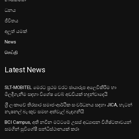
ධනය
ජීවිතය
අලූත් යමක්
News
செய்தி
Latest News
SLT-MOBITEL මෙරට ප්‍රථම වරට ඡායාරූප අලෙවිකිරීම හා
මිලදීගැනීම සඳහා විශේෂ වෙබ් අඩවියක් හදුන්වාදෙයි
ශ‍්‍රී ලංකාවේ තිරසාර සමාජ-ආර්ථික සංවර්ධනය සඳහා JICA, හැටන්
නැෂනල් බැංකුව සමඟ අත්වැල් බැඳගනියි
BCI Campus, අති නවීන මට්ටමේ උසස් අධ්‍යාපන විශිෂ්ටතාවයන්
සමගින් සුවිශේෂී සන්ධිස්ථානයක් කරා