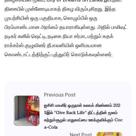
திசையில் முன்னோடியாகத் திகழ விரும்புகிறது. இந்த
முயற்சியின் ஒரு பகுதியாக, கொழும்பில் ஒரு
பிரம்மாண்டமான அரங்கம் தயாராகியுள்ளது. அதில் பாலிவுட்
நடிகர் சுனில் ஷெட்டி, நடிகை நியா சர்மா, மற்றும் கதக்
ராக்கர்ஸ் குழுவினர் தீபாவளியின் ஒளிமயமான
கொண்டாட்டத்திற்குப் புத்துயிர் கொடுக்கவுள்ளனர்.
Previous Post
ஐசிசி மகளிர் ஒருநாள் உலகக் கிண்ணம் 202
5இல் “Give Back Life” திட்டத்தின் மூலம்
சுற்றுச்சூழல் பாதுகாப்பை ஊக்குவிக்கும் Coc
a-Cola
Next Post