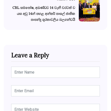
CBL සමපෝෂ, අඛණ්ඩව 14 වැනි වරටත් ව
යස අවු 14න් පහළ අන්තර් පාසල් ජාතික
පාපන්දු ශූරතාවලිය බලගන්වයි
Leave a Reply