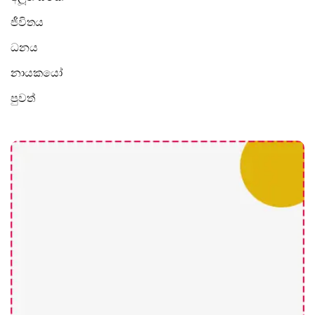
ජීවිතය
ධනය
නායකයෝ
පුවත්