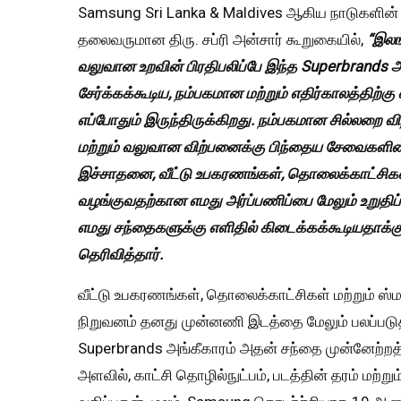
Samsung Sri Lanka & Maldives ஆகிய நாடுகளின் வ
தலைவருமான திரு. சப்ரி அன்சார் கூறுகையில்,
“இலங
வலுவான உறவின் பிரதிபலிப்பே இந்த Superbrands 
சேர்க்கக்கூடிய, நம்பகமான மற்றும் எதிர்காலத்திற
எப்போதும் இருந்திருக்கிறது. நம்பகமான சில்லறை
மற்றும் வலுவான விற்பனைக்கு பிந்தைய சேவைகளின
இச்சாதனை, வீட்டு உபகரணங்கள், தொலைக்காட்சிகள் 
வழங்குவதற்கான எமது அர்ப்பணிப்பை மேலும் உறுதி
எமது சந்தைகளுக்கு எளிதில் கிடைக்கக்கூடியதாக்கு
தெரிவித்தார்.
வீட்டு உபகரணங்கள், தொலைக்காட்சிகள் மற்றும் ஸ்
நிறுவனம் தனது முன்னணி இடத்தை மேலும் பலப்படுத
Superbrands அங்கீகாரம் அதன் சந்தை முன்னேற்றத
அளவில், காட்சி தொழில்நுட்பம், படத்தின் தரம் மற