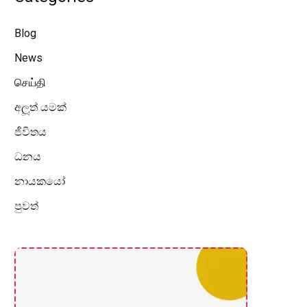
Blog
News
செய்தி
අලූත් යමක්
ජීවිතය
ධනය
නායකයෝ
පුවත්