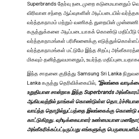
Superbrands தேர்வு நடைமுறை கடுமையானதும் வெளி
விரிவான சந்தை ஆய்வுகளின் அடிப்படையில் வர்த்தகந
வர்த்தகநாமம் மற்றும் வணிகத் துறையின் முன்னணி 
கருத்துக்களை அடிப்படையாகக் கொண்டு மதிப்பீடு
வர்த்தகநாமங்கள் பரிசீலனைக்கு எடுத்துக்கொள்ளப
வர்த்தகநாமங்கள் மட்டுமே இந்த சிறப்பு அங்கீகார
மிகவும் தனித்துவமானதும், உயர்ந்த மதிப்புடையதாகவ
இந்த சாதனை குறித்து Samsung Sri Lanka நிறுவனத
Lanka கருத்து தெரிவிக்கையில்,
“இலங்கை வாடிக்கை
உறுதியான சான்றாக இந்த Superbrands அங்கீகாரம் விள
ஆகியவற்றில் நாங்கள் கொண்டுள்ள தொடர்ச்சியான க
வாய்ந்த தொழில்நுட்பத்தை இலங்கைக்கு கொண்டு வ
காட்டுகிறது. வுhடிக்கையாளர் உண்மையான மனதோடு 
அங்கீகரிக்கப்பட்டிருப்பது எங்களுக்கு பெருமையளிக்