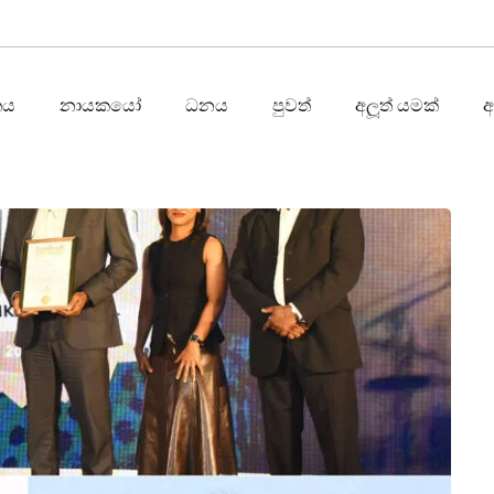
තය
නායකයෝ
ධනය
පුවත්
අලූත් යමක්