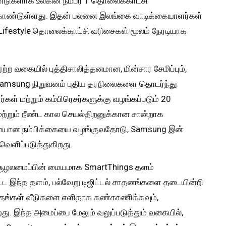
்டுகளாக உலகின் நம்பர் 1 தொலைக்காட்சி
கொண்டுள்ளது. இதன் பலனை இலங்கை வாடிக்கையாளர்கள்
 Lifestyle தொலைக்காட்சி வரிசைகள் மூலம் நேரடியாக
ஏற்ற வகையில் புத்திசாலித்தனமான, மின்சார சேமிப்பும்,
் Samsung நிறுவனம் புதிய தரநிலைகளை தொடர்ந்து
ர்கள் மற்றும் கம்பிரெசர்களுக்கு வழங்கப்படும் 20
மற்றும் நீண்ட கால செயல்திறனுக்கான சான்றாக
ுமையான நம்பிக்கையை வழங்குவதோடு, Samsung இன்
வெளிப்படுத்துகிறது.
 சூழலமைப்பின் மையமாக SmartThings தளம்
பட்ட இந்த தளம், பல்வேறு டிஜிட்டல் சாதனங்களை தடையின்றி
 தங்கள் வீடுகளை எளிதாக கண்காணிக்கவும்,
ிறது. இந்த அமைப்பை மேலும் வலுப்படுத்தும் வகையில்,