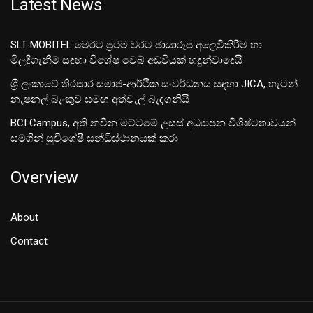
Latest News
SLT-MOBITEL මෙරට ප්‍රථම වරට ඡායාරූප අලෙවිකිරීම හා
මිලදීගැනීම සඳහා විශේෂ වෙබ් අඩවියක් හදුන්වාදෙයි
ශ‍්‍රී ලංකාවේ තිරසාර සමාජ-ආර්ථික සංවර්ධනය සඳහා JICA, හැටන්
නැෂනල් බැංකුව සමඟ අත්වැල් බැඳගනියි
BCI Campus, අති නවීන මට්ටමේ උසස් අධ්‍යාපන විශිෂ්ටතාවයන්
සමගින් සුවිශේෂී සන්ධිස්ථානයක් කරා
Overview
About
Contact