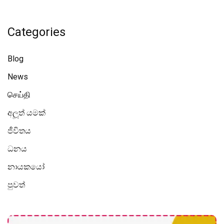
Categories
Blog
News
செய்தி
අලූත් යමක්
ජීවිතය
ධනය
නායකයෝ
පුවත්