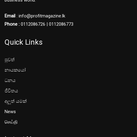
Email
: info@profitmagazine.lk
Phone :
0112086726 | 0112086773
Quick Links
පුවත්
නායකයෝ
ධනය
ජීවිතය
අලූත් යමක්
News
செய்தி