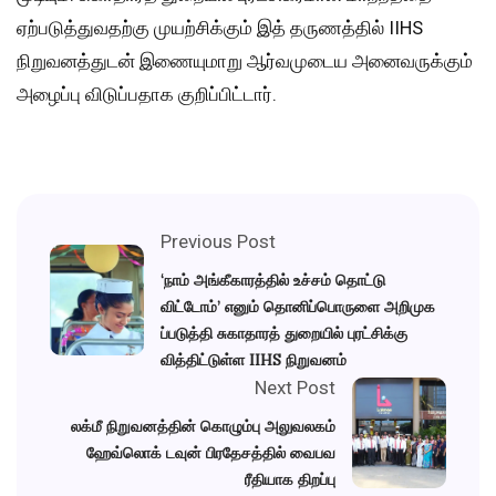
ஏற்படுத்துவதற்கு முயற்சிக்கும் இத் தருணத்தில் IIHS
நிறுவனத்துடன் இணையுமாறு ஆர்வமுடைய அனைவருக்கும்
அழைப்பு விடுப்பதாக குறிப்பிட்டார்.
Previous Post
‘நாம் அங்கீகாரத்தில் உச்சம் தொட்டு
விட்டோம்’ எனும் தொனிப்பொருளை அறிமுக
ப்படுத்தி சுகாதாரத் துறையில் புரட்சிக்கு
வித்திட்டுள்ள IIHS நிறுவனம்
Next Post
லக்மீ நிறுவனத்தின் கொழும்பு அலுவலகம்
ஹேவ்லொக் டவுன் பிரதேசத்தில் வைபவ
ரீதியாக திறப்பு