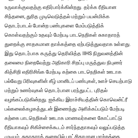
உருவாக்குவதற்கு எதிர்பார்க்கின்றது. தர்க்க ரீதியான
சிந்தனை, துரித முடிவெடுத்தல் மற்றும் பயன்மிக்க
தொடர்பாடல் போன்ற பண்புகளை மேம்படுத்திக்
கொள்வதற்கும் உதவும் மேற்படி பாடநெறிகள் சுகாதாரத்
துறைக்கு சாதகமான தாக்கத்தை ஏற்படுத்துவதாக உள்ளது.
இது தொடர்பாக கருத்து தெரிவித்த IIHS நிறுவனத்தின்
தலைமை நிறைவேற்று அதிகாரி சிறப்பு மருத்துவ நிபுணர்
கித்சிறி எதிரிசிங்க மேற்படி கற்கை பாடநெறிகள் ஊடாக
பல்வேறு பிரிவுகளின் கீழ் மானிடப் பண்புகள், உளச் செயற்பாடு
மற்றும் உணர்வுகள் தொடர்பான பரந்துபட்ட புரிதல்
வழங்கப்படுகின்றது. ஐக்கிய இராச்சியத்தின் கொவென்ட்ரீ
பல்கலைக்கழகத்துடன் இணைந்து அளிக்கப்படும் மேற்படி
கற்கை பாடநெறிகள் ஊடாக மாணவர்களை கோட்பாட்டு
ரீதியாகவும் சிகிச்சைக்கூடம் சார்ந்ததாகவும் வலுப்படுத்த
முடியும். சுகாதாரத் துறையில் புரட்சிகரமான மாற்றத்தை