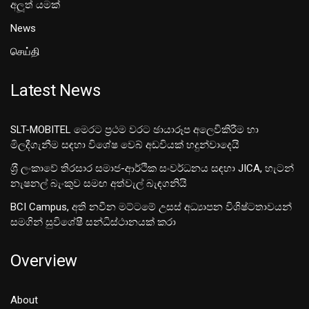
අලූත් යමක්
News
செய்தி
Latest News
SLT-MOBITEL මෙරට ප්‍රථම වරට ඡායාරූප අලෙවිකිරීම හා
මිලදීගැනීම සඳහා විශේෂ වෙබ් අඩවියක් හදුන්වාදෙයි
ශ‍්‍රී ලංකාවේ තිරසාර සමාජ-ආර්ථික සංවර්ධනය සඳහා JICA, හැටන්
නැෂනල් බැංකුව සමඟ අත්වැල් බැඳගනියි
BCI Campus, අති නවීන මට්ටමේ උසස් අධ්‍යාපන විශිෂ්ටතාවයන්
සමගින් සුවිශේෂී සන්ධිස්ථානයක් කරා
Overview
About