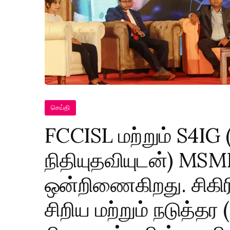
செய்தி
FCCISL மற்றும் S4IG
நிதியுதவியுடன்) MSM
ஒன்றிணைகிறது. சிகிர
சிறிய மற்றும் நடுத்தர