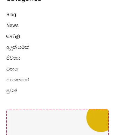
Blog
News
செய்தி
අලූත් යමක්
ජීවිතය
ධනය
නායකයෝ
පුවත්