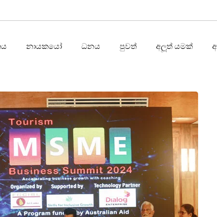
තය
නායකයෝ
ධනය
පුවත්
අලූත් යමක්