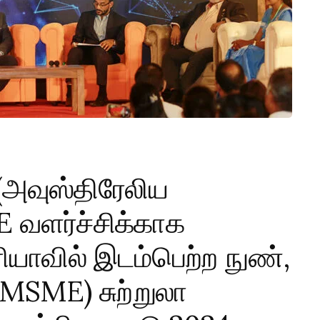
 (அவுஸ்திரேலிய
E வளர்ச்சிக்காக
ியாவில் இடம்பெற்ற நுண்,
 (MSME) சுற்றுலா