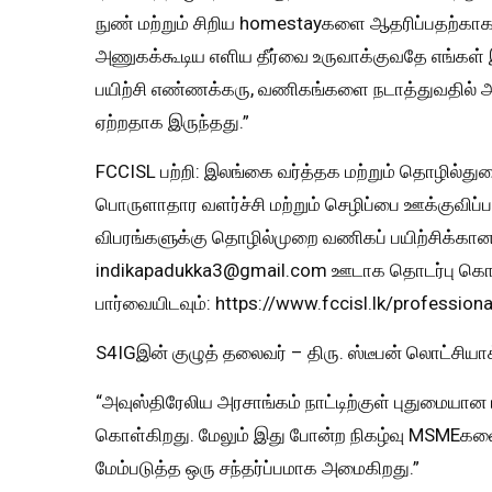
நுண் மற்றும் சிறிய homestayகளை ஆதரிப்பதற்காக
அணுகக்கூடிய எளிய தீர்வை உருவாக்குவதே எங்கள் 
பயிற்சி எண்ணக்கரு, வணிகங்களை நடாத்துவதில் 
ஏற்றதாக இருந்தது.”
FCCISL பற்றி: இலங்கை வர்த்தக மற்றும் தொழில்துற
பொருளாதார வளர்ச்சி மற்றும் செழிப்பை ஊக்குவிப்
விபரங்களுக்கு தொழில்முறை வணிகப் பயிற்சிக்கா
indikapadukka3@gmail.com ஊடாக தொடர்பு கொ
பார்வையிடவும்: https://www.fccisl.lk/profession
S4IGஇன் குழுத் தலைவர் – திரு. ஸ்டீபன் லொட்சியாக
“அவுஸ்திரேலிய அரசாங்கம் நாட்டிற்குள் புதுமையான 
கொள்கிறது. மேலும் இது போன்ற நிகழ்வு MSMEக
மேம்படுத்த ஒரு சந்தர்ப்பமாக அமைகிறது.”