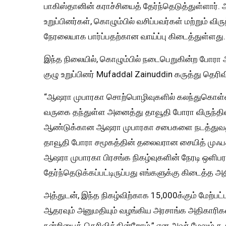
பாகிஸ்தானின் கராச்சியைத் தேர்ந்தெடுத்துள்ளார
உறுப்பினர்கள், கொழும்பில் வசிப்பவர்கள் மற்றும் வி
நேரலையாக பார்ப்பதற்கான வாய்ப்பு கிடைத்துள்ளது.
இந்த நிலையில், கொழும்பில் நடைபெறுகின்ற போரா 
குழு உறுப்பினர் Mufaddal Zainuddin கருத்து தெரிவ
“ஆஷரா முபாரகா சொற்பொழிவுகளில் கலந்துகொள்ள உலக
வருகை தந்துள்ள அனைத்து தாவூதி போரா விருந்தின
ஆண்டுக்கான ஆஷரா முபாரகா சபைகளை நடத்துவதற
தாவூதி போரா சமூகத்தின் தலைவரான சையித் முஃபத்தல
ஆஷரா முபாரகா பிரசங்க நிகழ்வுகளின் நேரடி ஒளிப
தேர்ந்தெடுக்கப்பட்டிருப்பது எங்களுக்கு கிடைத்த அதி
அத்துடன், இந்த நிகழ்விற்காக 15,000க்கும் மேற்ப
ஆதரவும் அனுமதியும் வழங்கிய அரசாங்க அதிகாரிகள்
நன்றியைத் தெரிவிக்கின்றோம்,” என அவர் மேலும் கூற