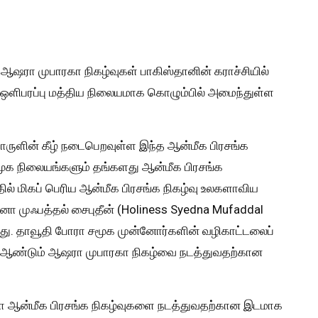
ஷரா முபாரகா நிகழ்வுகள் பாகிஸ்தானின் கராச்சியில்
ன் ஒளிபரப்பு மத்திய நிலையமாக கொழும்பில் அமைந்துள்ள
ருளின் கீழ் நடைபெறவுள்ள இந்த ஆன்மீக பிரசங்க
மூக நிலையங்களும் தங்களது ஆன்மீக பிரசங்க
் மிகப் பெரிய ஆன்மீக பிரசங்க நிகழ்வு உலகளாவிய
ா முஃபத்தல் சைபுதீன் (Holiness Syedna Mufaddal
ு. தாவூதி போரா சமூக முன்னோர்களின் வழிகாட்டலைப்
ரு ஆண்டும் ஆஷரா முபாரகா நிகழ்வை நடத்துவதற்கான
 ஆன்மீக பிரசங்க நிகழ்வுகளை நடத்துவதற்கான இடமாக