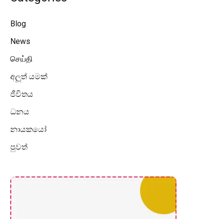
Blog
News
செய்தி
අලූත් යමක්
ජීවිතය
ධනය
නායකයෝ
පුවත්