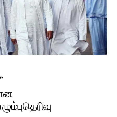
”
கான
ும்புதெரிவு