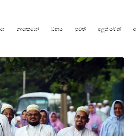
තය
නායකයෝ
ධනය
පුවත්
අලූත් යමක්