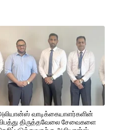
அலியான்ஸ் வாடிக்கையாளர்களின்
விபத்து திருத்தவேலை சேவைகளை