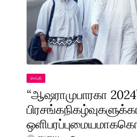
செய்தி
“ஆஷராமுபாரகா 2024
பிரசங்கநிகழ்வுகளுக்
ஒளிபரப்புமையமாககொழ