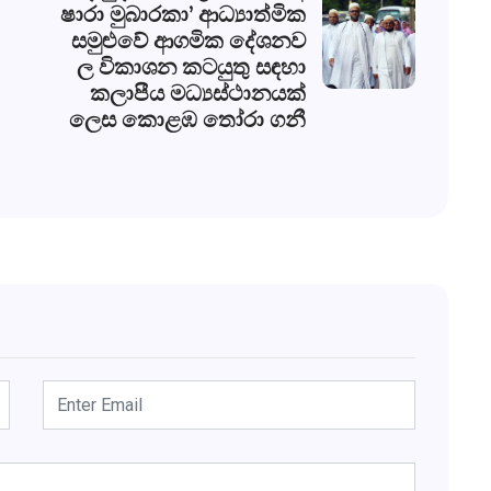
ෂාරා මුබාරකා’ ආධ්‍යාත්මික
සමුළුවේ ආගමික දේශනව
ල විකාශන කටයුතු සඳහා
කලාපීය මධ්‍යස්ථානයක්
ලෙස කොළඹ තෝරා ගනී