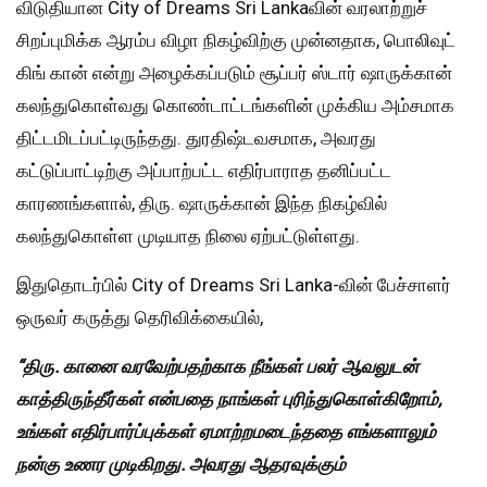
விடுதியான City of Dreams Sri Lankaவின் வரலாற்றுச்
சிறப்புமிக்க ஆரம்ப விழா நிகழ்விற்கு முன்னதாக, பொலிவுட்
கிங் கான் என்று அழைக்கப்படும் சூப்பர் ஸ்டார் ஷாருக்கான்
கலந்துகொள்வது கொண்டாட்டங்களின் முக்கிய அம்சமாக
திட்டமிடப்பட்டிருந்தது. துரதிஷ்டவசமாக, அவரது
கட்டுப்பாட்டிற்கு அப்பாற்பட்ட எதிர்பாராத தனிப்பட்ட
காரணங்களால், திரு. ஷாருக்கான் இந்த நிகழ்வில்
கலந்துகொள்ள முடியாத நிலை ஏற்பட்டுள்ளது.
இதுதொடர்பில் City of Dreams Sri Lanka-வின் பேச்சாளர்
ஒருவர் கருத்து தெரிவிக்கையில்,
“திரு.
கானை
வரவேற்பதற்காக
நீங்கள்
பலர்
ஆவலுடன்
காத்திருந்தீர்கள்
என்பதை
நாங்கள்
புரிந்துகொள்கிறோம்,
உங்கள்
எதிர்பார்ப்புக்கள்
ஏமாற்றமடைந்ததை
எங்களாலும்
நன்கு
உணர
முடிகிறது.
அவரது
ஆதரவுக்கும்