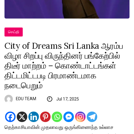
செய்தி
City of Dreams Sri Lanka ஆரம்ப
விழா சிறப்பு விருந்தினர் பங்கேற்பில்
திடீர் மாற்றம் – கொண்டாட்டங்கள்
திட்டமிட்டபடி பிரமாண்டமாக
நடைபெறும்
EDU TEAM
Jul 17, 2025
தெற்காசியாவின் முதலாவது ஒருங்கிணைந்த உல்லாச