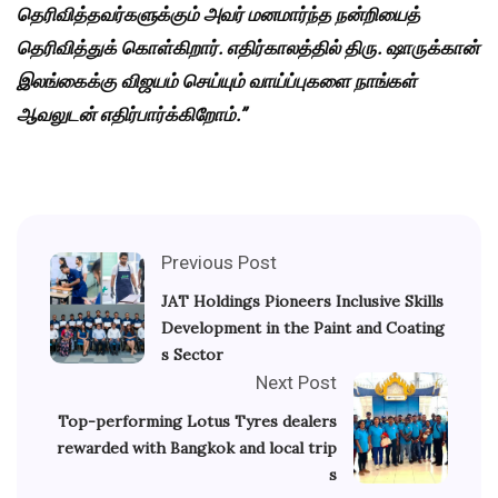
தெரிவித்தவர்களுக்கும்
அவர்
மனமார்ந்த
நன்றியைத்
தெரிவித்துக்
கொள்கிறார்.
எதிர்காலத்தில்
திரு.
ஷாருக்கான்
இலங்கைக்கு
விஜயம்
செய்யும்
வாய்ப்புகளை
நாங்கள்
ஆவலுடன்
எதிர்பார்க்கிறோம்.”
Previous Post
JAT Holdings Pioneers Inclusive Skills
Development in the Paint and Coating
s Sector
Next Post
Top-performing Lotus Tyres dealers
rewarded with Bangkok and local trip
s