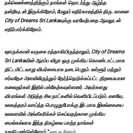
நல்லெண்ணத்திற்கும்
நாங்கள்
தொடர்ந்து
ஆழ்ந்த
நன்றியுடன்
இருக்கிறோம்,
மேலும்
எதிர்காலத்தில்
திரு.
கானை
City of Dreams Sri Lanka
வுக்கு
வரவேற்பதை
ஆவலுடன்
எதிர்பார்க்கிறோம்.
ஷாருக்கான்
வருகை
ரத்தாகியிருந்தாலும், City of Dreams
Sri Lanka
வின்
ஆரம்ப
விழா
ஒரு
முக்கிய
கொண்டாட்டமாக
திட்டமிட்டவாறு
விமர்சையாக
நடைபெறும்.
உள்ளூர்
மற்றும்
சர்வதேச
அளவிலிருந்தும்
தேர்ந்தெடுக்கப்பட்ட
திறமையான
கலைஞர்கள்
இதில்
பங்கேற்கவுள்ளனர்.
அவர்களது
விபரங்கள்
அடுத்த
சில
நாட்களில்
வெளியிடப்படும்.
எனவே,
உலகத்தரம்
வாய்ந்த
பொழுதுபோக்கு
இடமாக
இலங்கையை
உலகளவில்
அங்கீகரிக்கச்
செய்வதற்கான
முக்கிய
மைல்கல்லாக
இந்த
நிகழ்வை
மாற்ற
நாங்கள்
உறுதிபூண்டுள்ளோம்.”
என கூறினார்.