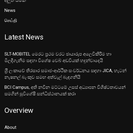
අලූත් යමක්
News
செய்தி
Latest News
SLT-MOBITEL මෙරට ප්‍රථම වරට ඡායාරූප අලෙවිකිරීම හා
මිලදීගැනීම සඳහා විශේෂ වෙබ් අඩවියක් හදුන්වාදෙයි
ශ‍්‍රී ලංකාවේ තිරසාර සමාජ-ආර්ථික සංවර්ධනය සඳහා JICA, හැටන්
නැෂනල් බැංකුව සමඟ අත්වැල් බැඳගනියි
BCI Campus, අති නවීන මට්ටමේ උසස් අධ්‍යාපන විශිෂ්ටතාවයන්
සමගින් සුවිශේෂී සන්ධිස්ථානයක් කරා
Overview
About