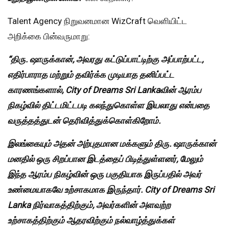
Talent Agency நிறுவனமான WizCraft வெளியிட்ட
அறிக்கை பின்வருமாறு:
“
திரு.
ஷாருக்கான்,
அவரது
கட்டுப்பாட்டிற்கு
அப்பாற்பட்ட,
எதிர்பாராத
மற்றும்
தவிர்க்க
முடியாத
தனிப்பட்ட
காரணங்களால், City of Dreams Sri Lanka
வின்
ஆரம்ப
நிகழ்வில்
திட்டமிட்டபடி
கலந்துகொள்ள
இயலாது
என்பதை
வருத்தத்துடன்
தெரிவித்துக்கொள்கிறோம்.
இலங்கையும்
அதன்
அற்புதமான
மக்களும்
திரு.
ஷாருக்கான்
மனதில்
ஒரு
சிறப்பான
இடத்தைப்
பிடித்துள்ளனர்,
மேலும்
இந்த
ஆரம்ப
நிகழ்வின்
ஒரு
பகுதியாக
இருப்பதில்
அவர்
உண்மையாகவே
உற்சாகமாக
இருந்தார். City of Dreams Sri
Lanka
நிர்வாகத்திற்கும்,
அவர்களின்
அளவற்ற
உற்சாகத்திற்கும்
ஆதரவிற்கும்
நல்வாழ்த்துக்கள்