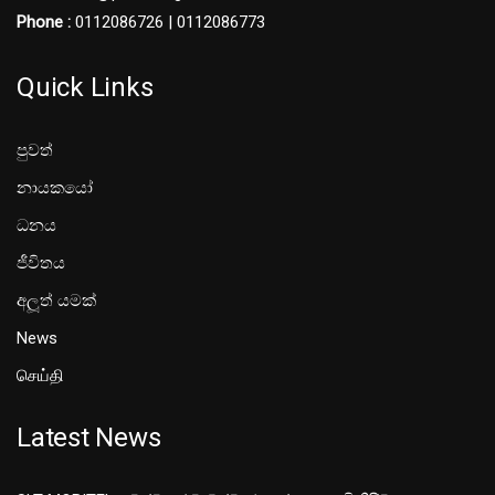
Phone :
0112086726 | 0112086773
Quick Links
පුවත්
නායකයෝ
ධනය
ජීවිතය
අලූත් යමක්
News
செய்தி
Latest News