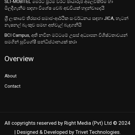
SLT-MOBITEL මෙරට ප්‍රථම වරට ඡායාරූප අලෙවිකිරීම හා
මිලදීගැනීම සඳහා විශේෂ වෙබ් අඩවියක් හදුන්වාදෙයි
ශ‍්‍රී ලංකාවේ තිරසාර සමාජ-ආර්ථික සංවර්ධනය සඳහා JICA, හැටන්
නැෂනල් බැංකුව සමඟ අත්වැල් බැඳගනියි
BCI Campus, අති නවීන මට්ටමේ උසස් අධ්‍යාපන විශිෂ්ටතාවයන්
සමගින් සුවිශේෂී සන්ධිස්ථානයක් කරා
Overview
About
Contact
All copyrights reserved by Right Media (Pvt) Ltd © 2024
| Designed & Developed by Trivet Technologies.