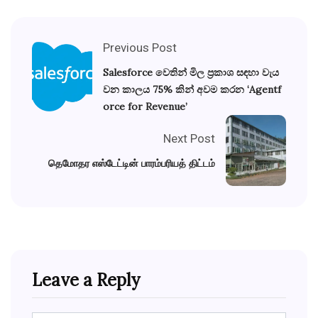
Previous Post
Salesforce වෙතින් මිල ප්‍රකාශ සඳහා වැය
වන කාලය 75% කින් අවම කරන ‘Agentf
orce for Revenue’
Next Post
தெமோதர எஸ்டேட்டின் பாரம்பரியத் திட்டம்
Leave a Reply