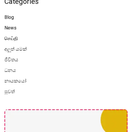
Categories
Blog
News
செய்தி
අලූත් යමක්
ජීවිතය
ධනය
නායකයෝ
පුවත්