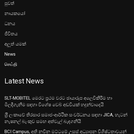
පුවත්
නායකයෝ
ධනය
ජීවිතය
අලූත් යමක්
News
செய்தி
Latest News
SLT-MOBITEL මෙරට ප්‍රථම වරට ඡායාරූප අලෙවිකිරීම හා
මිලදීගැනීම සඳහා විශේෂ වෙබ් අඩවියක් හදුන්වාදෙයි
ශ‍්‍රී ලංකාවේ තිරසාර සමාජ-ආර්ථික සංවර්ධනය සඳහා JICA, හැටන්
නැෂනල් බැංකුව සමඟ අත්වැල් බැඳගනියි
BCI Campus, අති නවීන මට්ටමේ උසස් අධ්‍යාපන විශිෂ්ටතාවයන්